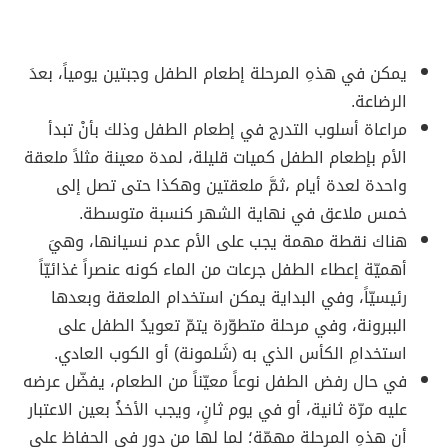
يمكن في هذهِ المرحلة إطعام الطفل وجبتين يومياً، بعدَ
الرضاعة.
مراعاة أسلوب التدرج في إطعام الطفل وذلك بأنْ تبدأ
الأم بإطعام الطفل كميات قليلة، لمدة معينة مثلاً ملعقة
واحدة لعدة أيام ،ثمَّ ملعقتين وهكذا حتى تصل إلى
خمس ملاعق في نهاية الشهر كنسبة متوسطة.
هناك نقطة مهمة يجب على الأم عدم نسيانها، وهيَ
أهميّة إعطاء الطفل جرعات من الماء كونه عنصراً غذائيّاً
رئيسيّاً، وفي البداية يمكن استخدام الملعقة وبعدها
الببرونة، وفي مرحلة متطوّرة يتمّ تعويدُ الطفل على
استخدامِ الكأس الذي به (شَلمونة) أو الكوب العادي.
في حال رفض الطفل نوعاً معيّناً من الطعام، يفضّل عرضه
عليه مرّة ثانية، أو في يوم ثانٍ، ويجب الأخذُ بعين الاعتبار
أن هذهِ المرحلة مهمّة؛ لما لها من دورٍ في الحفاظ على