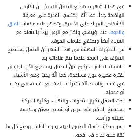
في هذا الشهر يستطيع الطفلُ التمييزَ بينَ الألوان
الواضحة جداً، كما أنَّهُ يكتسبُ القدرة على معرفة
الأشخاص الغرباء على الأسرة، وتظهر عليه علامات
القلق
والخوف
عند رؤيتهم، ولكنْ مع الزمن يبدأُ بالتأقلم مع
الغرباء أيضاً وتختفي علامات الخوف.
من التطوّرات المهمّة في هذا الشهر أنَّ الطفلَ يستطيع
التعرّف على اسمه عندما تتمّ مناداته به.
بالنسبة للتطوّر الحركيّ فإنَّ الطفل يستطيعُ الآن الجلوسَ
لفترة قصيرة دون مساعدة، كما أنَّهُ يحبّ وضع الأشياء
في فمه، ونلاحظ أنَّهُ كثيراً ما يلعبُ مع نفسه، في يدْيه
أو قدميْه.
يحبّ الطفل تكرارَ الأصوات، والتقلّب، وكثرة الحركة.
يستطيعُ التركيز على غرض أو شخص معيّن ويلاحقه
بعينيْه ورأسه.
بسبب تطوّر حاسة التذوق لديه، يقوم الطفل بوضْع كلّ ما
تقعُ عليه يداه في فمِه.