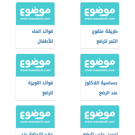
طريقة منقوع
فوائد الماء
التمر للرضع
للأطفال
حساسية اللاكتوز
فوائد اللويزة
عند الرضع
للرضع
احسن حليب للرضع
علاج النحافة عند