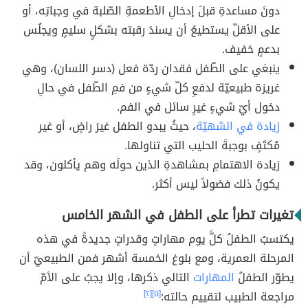
دونَ مساعدةِ قبلَ إدخالِ الأطعمةِ الصّلبة في وجباتِه، أو
على الأقلّ يستطيعُ أن يسندَ رقبته بشكلٍ سليمٍ ويجلُس
بدعمٍ خفيف.
ينبغي على الطّفل فقدان ردّة فعل (دسر اللسان)، وهي
غريزة طبيعيّة لدفعِ كلّ شيءٍ من فمِ الطّفل في حالِ
دخول أيّ شيءٍ غيرِ سائل في الفم.
زيادة في الشهيّة
، حيثُ يبدو الطفل غيرَ راضٍ، أو غير
مُكتَفٍ بوجبةَ الحليب التي تناولها.
زيادة الاهتمامِ بمشاهدةِ الذين حولَه وهم يأكلون، وقد
يكونُ ذلك فضولاً ليس أكثر.
تغيرات تطرأ على الطفل في الشهر الخامس
يكتسبُ الطفلُ كلَّ يوم مهاراتٍ وقدراتٍ جديدةً في هذه
المرحلة العمرية، ومع بلوغ الخمسة أشهر فمن الطبيعيّ أن
يطوّر الطفلُ
المهارات
التالي ذكرها، وإلا يجبُ على الأمّ
مراجعة الطبيب لتقييم حالته:
[٥]
[٢]