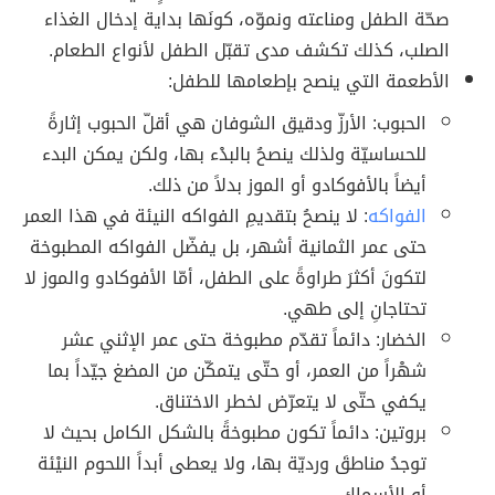
صحّة الطفل ومناعته ونموّه، كونَها بداية إدخال الغذاء
الصلب، كذلك تكشف مدى تقبّل الطفل لأنواع الطعام.
الأطعمة التي ينصح بإطعامها للطفل:
الحبوب: الأرزّ ودقيق الشوفان هي أقلّ الحبوب إثارةً
للحساسيّة ولذلك ينصحُ بالبدْء بها، ولكن يمكن البدء
أيضاً بالأفوكادو أو الموز بدلاً من ذلك.
الفواكه
: لا ينصحُ بتقديمِ الفواكه النيئة في هذا العمر
حتى عمر الثمانية أشهر، بل يفضّل الفواكه المطبوخة
لتكونَ أكثرَ طراوةً على الطفل، أمّا الأفوكادو والموز لا
تحتاجانِ إلى طهي.
الخضار: دائماً تقدّم مطبوخة حتى عمر الإثني عشر
شهْراً من العمر، أو حتّى يتمكّن من المضغ جيّداً بما
يكفي حتّى لا يتعرّض لخطر الاختناق.
بروتين: دائماً تكون مطبوخةً بالشكل الكامل بحيث لا
توجدُ مناطقَ ورديّة بها، ولا يعطى أبداً اللحوم النيْئة
أو الأسماك.