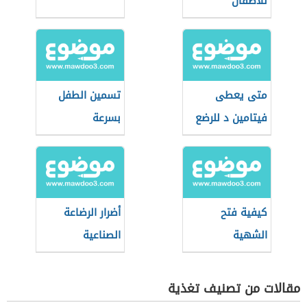
للأطفال
متى يعطى
تسمين الطفل
فيتامين د للرضع
بسرعة
كيفية فتح
أضرار الرضاعة
الشهية
الصناعية
مقالات من تصنيف تغذية