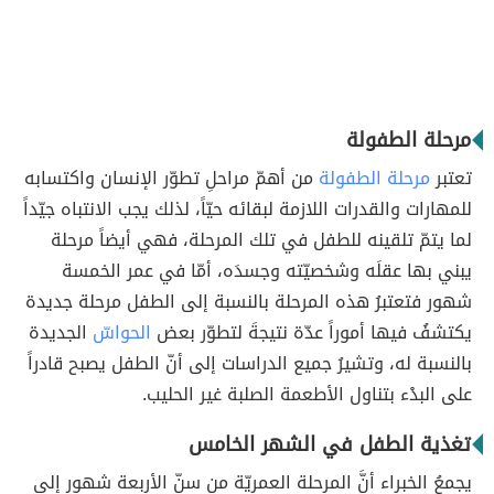
مرحلة الطفولة
تعتبر
مرحلة الطفولة
من أهمّ مراحلِ تطوّر الإنسان واكتسابه
للمهارات والقدرات اللازمة لبقائه حيّاً، لذلك يجب الانتباه جيّداً
لما يتمّ تلقينه للطفل في تلك المرحلة، فهي أيضاً مرحلة
يبني بها عقلَه وشخصيّته وجسدَه، أمّا في عمر الخمسة
شهور فتعتبرُ هذه المرحلة بالنسبة إلى الطفل مرحلة جديدة
يكتشفُ فيها أموراً عدّة نتيجةَ لتطوّر بعض
الحواسّ
الجديدة
بالنسبة له، وتشيرُ جميع الدراسات إلى أنّ الطفل يصبح قادراً
على البدْء بتناول الأطعمة الصلبة غير الحليب.
تغذية الطفل في الشهر الخامس
يجمعُ الخبراء أنَّ المرحلة العمريّة من سنّ الأربعة شهور إلى