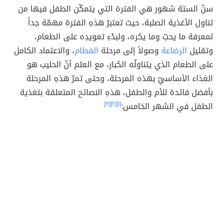
سنّ الستة شهور هي الفترة التي يتمكّن الطفل فيها من
تناول الأغذية الصلبة، حيث تعتبرُ هذهِ الفترة مهمّة جداً
لمعرفة ما يحبّ وما يكره، ولبدْءِ تعويدِه على الطعام،
وتقليل
الرضاعة
وصولاً إلى مرحلة
الفطام
، والاعتماد الكامل
على الطعام الذي يتناولُه الكبار، مع العلم أنّ الحليب هو
الغذاء الأساسيّ بهذه المرحلة، وحتى تمرّ هذهِ المرحلة
بأفضل فائدة للأم والطفل، هذهِ النصائح المتعلقة بتغذية
الطفل في الشهر الخامس:
[١]
[٢]
[٣]