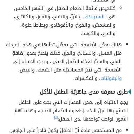
كتلخيص قائمة الطعام للطفل في الشهر الخامس
هي:
السيريلاك
، والأرزّ، والتفاح، والموز، والكمّثرى،
والمشمش، والخوخ، والأفوكادو، وبطاطا حلوة،
والقرع، والكوسا.
هناك بعضُ الأطعمةِ التي يفضّل تجنّبها في هذهِ المرحلة
مثل العسل، والسبانخ، والجزر، كذلكَ ينصحُ بعدمِ إضافةِ
الملح، والسكّر لغذاء الطّفل الصغير، ويجبُ الانتباه إلى
الأطعمة التي تثيرُ الحساسيّة مثل السّمك، والبيض،
والبقوليّات
، والمكسّرات.
طرق معرفة مدى جاهزيّة الطفل للأكل
يجبُ الانتباه إلى بعضِ المهارات التي يجبُ على الطفل
التمتّع بها قبلَ البدْء بإطعامِه الطّعام الصلب، وهذه أهمّ
الأمور الواجب تواجدها لدى الطفل:
[٤]
من المستحسَن عادةً أنّ الطفلَ يكونُ قادراً على الجلوسِ