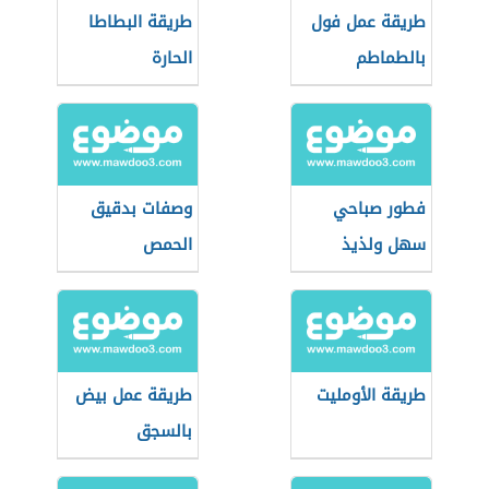
طريقة عمل فول
طريقة البطاطا
بالطماطم
الحارة
فطور صباحي
وصفات بدقيق
سهل ولذيذ
الحمص
طريقة الأومليت
طريقة عمل بيض
بالسجق