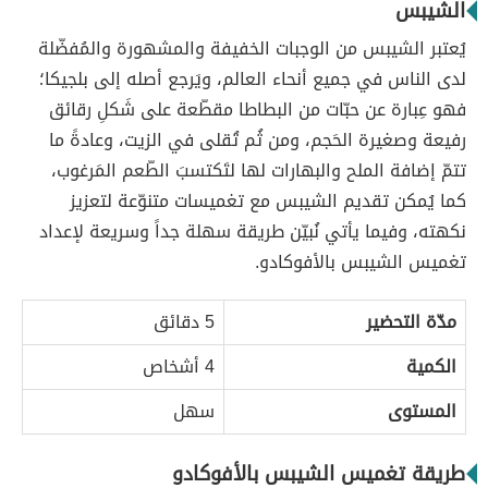
الشيبس
يُعتبر الشيبس من الوجبات الخفيفة والمشهورة والمُفضّلة
لدى الناس في جميع أنحاء العالم، ويَرجع أصله إلى بلجيكا؛
فهو عِبارة عن حبّات من البطاطا مقطّعة على شَكلِ رقائق
رفيعة وصغيرة الحَجم، ومن ثُم تُقلى في الزيت، وعادةً ما
تتمّ إضافة الملح والبهارات لها لتَكتسبَ الطّعم المَرغوب،
كما يُمكن تقديم الشيبس مع تغميسات متنوّعة لتعزيز
نكهته، وفيما يأتي نُبيّن طريقة سهلة جداً وسريعة لإعداد
تغميس الشيبس بالأفوكادو.
مدّة التحضير
5 دقائق
الكمية
4 أشخاص
المستوى
سهل
طريقة تغميس الشيبس بالأفوكادو