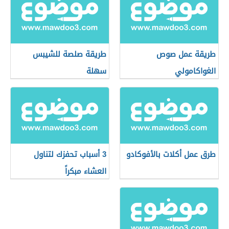
طريقة عمل صوص
طريقة صلصة للشيبس
الغواكامولي
سهلة
طرق عمل أكلات بالأفوكادو
3 أسباب تحفزك لتناول
العشاء مبكراً