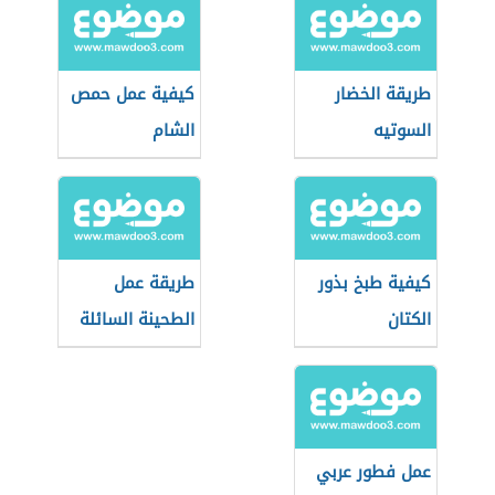
طريقة الخضار
كيفية عمل حمص
السوتيه
الشام
كيفية طبخ بذور
طريقة عمل
الكتان
الطحينة السائلة
للفلافل
عمل فطور عربي