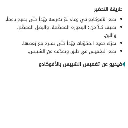
طريقة التحضير
نضع الأفوكادو في وعاء ثمّ نهرسه جيّداً حتّى يصبح ناعماً.
نضيف كلاً من : البندورة المقطّعة، والبصل المقطّع،
واللبن.
نحرّك جميع المكوّنات جيّداً حتّى تمتزج مع بعضها.
نضع التغميس في طبق ونقدّمه من الشيبس.
فيديو عن تغميس الشيبس بالأفوكادو