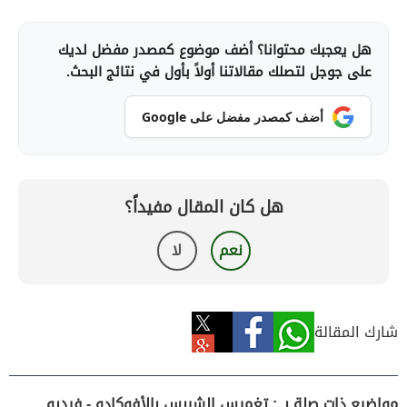
هل يعجبك محتوانا؟ أضف موضوع كمصدر مفضل لديك
على جوجل لتصلك مقالاتنا أولاً بأول في نتائج البحث.
أضف كمصدر مفضل على Google
هل كان المقال مفيداً؟
نعم
لا
شارك المقالة
مواضيع ذات صلة بـ : تغميس الشيبس بالأفوكادو - فيديو