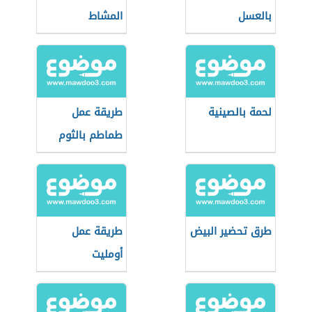
بالعسل
المشاط
لحمة بالصينية
طريقة عمل
طماطم بالثوم
طرق تحضير البيض
طريقة عمل
أومليت