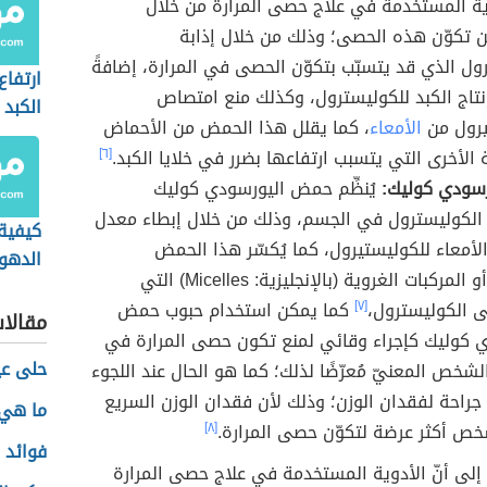
ية المستخدمة في علاج حصى المرارة من خلال
ن تكوّن هذه الحصى؛ وذلك من خلال إذابة
ول الذي قد يتسبّب بتكوّن الحصى في المرارة، إضافةً
ارتفاع
نتاج الكبد للكوليسترول، وكذلك منع امتصاص
الكبد
يرول من
الأمعاء
، كما يقلل هذا الحمض من الأحماض
 الأخرى التي يتسبب ارتفاعها بضرر في خلايا الكبد.
[٦]
ودي كوليك:
يُنظِّم حمض اليورسودي كوليك
الكوليسترول في الجسم، وذلك من خلال إبطاء معدل
كيفية
أمعاء للكوليستيرول، كما يُكسّر هذا الحمض
الدهو
المذيلات أو المركبات الغروية (بالإنجليزية: Micelles) التي
الكبد
ى الكوليسترول،
[٧]
كما يمكن استخدام حبوب حمض
مقالا
 كوليك كإجراء وقائي لمنع تكون حصى المرارة في
حلى عي
لشخص المعنيّ مُعرّضًا لذلك؛ كما هو الحال عند اللجوء
 جراحة لفقدان الوزن؛ وذلك لأن فقدان الوزن السريع
ما هي 
ص أكثر عرضة لتكوّن حصى المرارة.
[٨]
فوائد 
 إلى أنّ الأدوية المستخدمة في علاج حصى المرارة