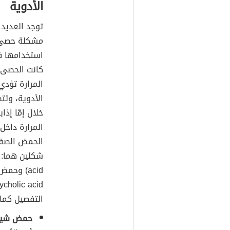
الأدوية
توجد العديد 
مشكلة حصى ا
استخدامها ف
كانت الحصى غ
المرارة تؤد
الأدوية، وتت
خلال إمّا إذ
المرارة داخل
الحمض الصفر
acid) وح
التفصيل كما 
حمض شين