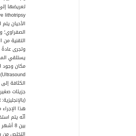
الأحيان يتم 
الصفراوي؛ و
التقنية من ا
وتجرى عادةً 
يستلقي المص
مكان وجود ال
d
الكثافة إلى
جزيئات صغيرة،
هذا الإجراء ما يقارب 45
أنّه يتم است
التخلص من ب