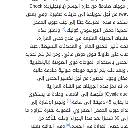
تعريضها إلى موجات صادمة من خارج الجسم (بالإنجليزية: Shock
wave lithotripsy) من أجل تحويلها إلى جزيئات صغيرة، وفي بعض
استخدام هذه الطريقة جنبّا إلى جنب حبوب الحمض
تحديدًا حمض اليورسودي كوليك،
[٣]
وتعتبر هذه
لتقنيات الحديثة المتبعة في علاج حصى المرارة،
تحت تأثير التخدير العام أو المهدئات البسيطة، حيث
اب على طاولة فوق حوض مائيّ، ومن ثمّ يتم تحديد
حصى باستخدام الموجات فوق الصوتية (بالإنجليزية:
Ultrasoun)، وبعد ذلك يتم توجيه موجات صوتية صادمة عالية
 مكان وجود الحصى؛ من أجل تكسير الحصى إلى
 ثم تمرّ هذه الجزيئات عبر القناة المرارية
(بالإنجليزية: Cystic duct) متّجهة إلى الأمعاء، وعادةً ما يستغرق
 دقيقة إلى ساعة،
[١٠]
وتجدر الإشارة إلى
خدام حبوب الحمض الصفراوي الفموية لفترة تتراوح ما
بين 8 أشهر إلى 30 شهرًا بعد هذا الإجراء؛ وذلك للتأكد من
قايا حصى المرارة في الجسم،
[١١]
وفي الواقع يعتبر