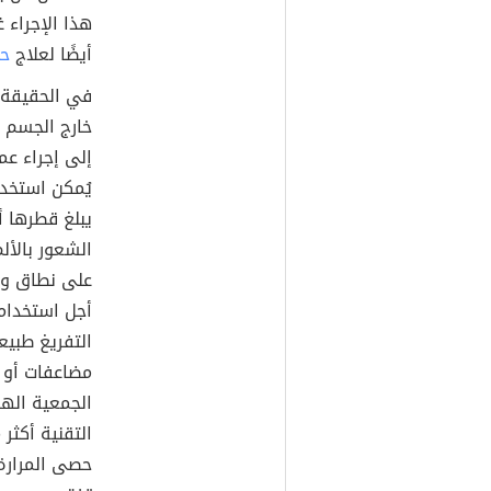
هذا الإجراء 
أيضًا لعلاج
ح
في الحقيقة ي
خارج الجسم خ
إلى إجراء عم
يُمكن استخدا
الشعور بالأل
على نطاق واس
أجل استخدام
التفريغ طبيع
مضاعفات أو 
التقنية أكثر
حصى المرارة