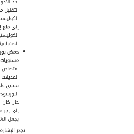
أحد الأدو
التقليل م
الكوليستر
إلى منع إ
الكوليست
الصفراوية
حمض يورس
مستويات 
امتصاص ال
تحتوي عل
اليورسودي
حال كان ا
إلى إجراء
يجعل الشخ
تجدر الإشارة