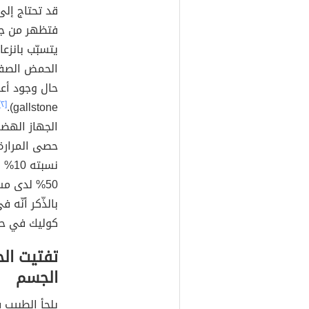
قد تحتاج إلى
فتظهر من جد
يتسبّب بانزع
الحمض الصفراو
[٢]
gallstone).
الجهاز الهضم
حصى المرارة
50% لدى مستخدمي العلاج بعد 5 سنوات من ذلك،
بالذّكر أنّه
كوليك في حا
تفتيت ال
الجسم
يلجأ الطبيب 