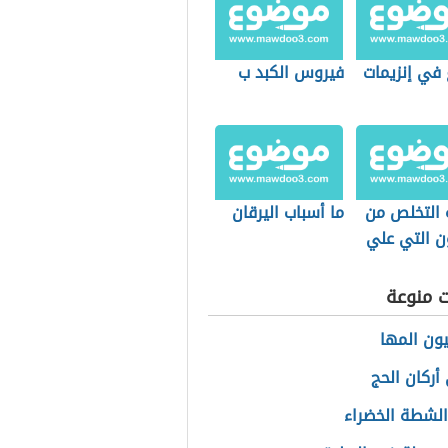
 في إنزيمات
فيروس الكبد ب
 التخلص من
ما أسباب اليرقان
ن التي علي
ت منوعة
ون المها
أركان الحج
الشطة الخضراء