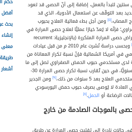
حكم ال
 سنتين لتبدأ بالعمل، إضافة إلى أنّ الحصى قد تعود
يد بعد التوقّف عن استعمال الأدوية، الذي قد
أفضل ك
اج المصاب،
[٥]
ومن أجل بطء فعالية العلاج بحبوب
بحث عن
ي؛ فإنّه لا يُعدّ خيارًا عمليًّا لعلاج حصى المرارة في
إنشاء 
حال وجود أعراض حصى المرارة المتكررة (بالإنجليزية: recurrent
وبحسب دراسة نُشرت عام 2010 م من قبل عيادات
معنى ا
ي في أمريكا الشمالية فإنّ نسبة تكرار المعاناة من
طريقة 
 لدى مستخدمي حبوب الحمض الصفراوي تصل إلى ما
أشعار 
نسبته 10% سنويًّا، في حين تُقارب نسبة تكرار حصى المرارة 30-
[٩]
ومن الجدير
 في العادة لا يُوصى بصرف حبوب حمض اليورسودي
لات الرضاعة أو
الحمل
.
[٨]
حصى بالموجات الصادمة من خارج
في حالات نادرة إلى تفتيت حصى المرارة عن طريق