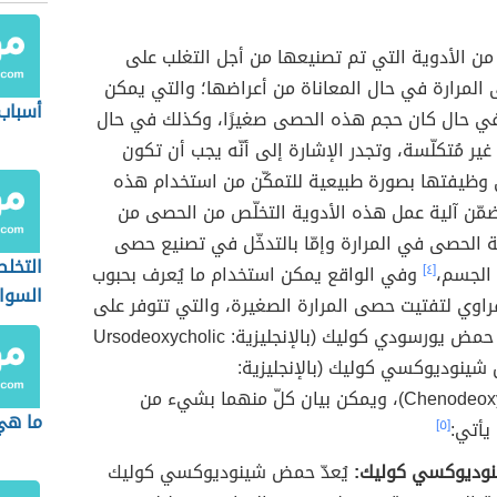
من الأدوية التي تم تصنيعها من أجل التغلب على
لمرارة في حال المعاناة من أعراضها؛ والتي يمكن
أسباب 
ي حال كان حجم هذه الحصى صغيرًا، وكذلك في حال
ير مُتكلّسة، وتجدر الإشارة إلى أنّه يجب أن تكون
ي وظيفتها بصورة طبيعية للتمكّن من استخدام هذه
ضمّن آلية عمل هذه الأدوية التخلّص من الحصى من
ابة الحصى في المرارة وإمّا بالتدخّل في تصنيع حصى
التخل
 الجسم،
[٤]
وفي الواقع يمكن استخدام ما يُعرف بحبوب
السوا
اوي لتفتيت حصى المرارة الصغيرة، والتي تتوفر على
شكلين هما: حمض يورسودي كوليك (بالإنجليزية: Ursodeoxycholic
مض شينوديوكسي كوليك (بالإنجليزية:
Chenodeoxycholic acid)، ويمكن بيان كلّ منهما بشيء من
ما هي 
يأتي:
[٥]
وديوكسي كوليك:
يُعدّ حمض شينوديوكسي كوليك