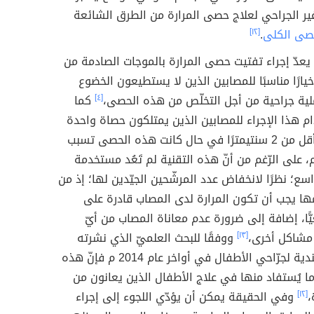
غير الجراحي لعلاج حصى المرارة من الطرق الشائعة
صى الكلى
.
[١٢]
عدّ إجراء تفتيت حصى المرارة بالموجات الصادمة من
يارًا مناسبًا للمصابين الذين لا يستطيعون الخضوع
لية جراحية من أجل التخلّص من هذه الحصى،
[٤]
كما
م هذا الإجراء للمصابين الذين يمتلكون حصاة واحدة
يبلغ قطرها أقل من 2 سنتيمترًا في حال كانت هذه الحصى تسبب
م، على الرّغم من أنّ هذه التقنية لم تَعُد مستخدمة
ع؛ نظرًا لانخفاض عدد المرشّحين الجيّدين لها؛ إذ من
ها يجب أن تكون المرارة لدى المصاب قادرة على
يًّا، إضافة إلى ضرورة عدم معاناة المصاب من أيّ
مشاكل أخرى،
[١٣]
ووفقًا للبحث العلميّ الذي نشرته
الجمعية الهندية لجرّاحي الأطفال في أواخر عام 2014 م فإنّ هذه
 ما يُستفاد منها في علاج الأطفال الذين يعانون من
،
[١٢]
وفي الحقيقة يمكن أن يؤدّي اللجوء إلى إجراء