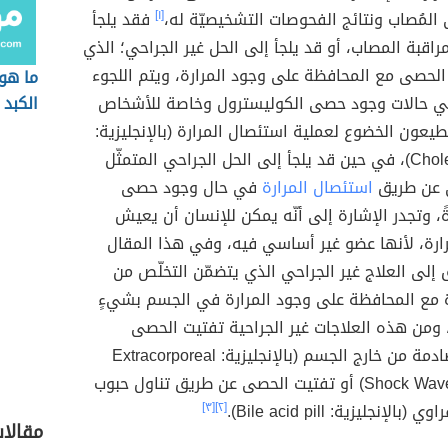
المُصاب ونتائج الفحوصات التشخيصيّة له،
[١]
فقد يلجأ
راقبة المصاب، أو قد يلجأ إلى الحل غير الجراحي؛ الذي
 الحصى مع المحافظة على وجود المرارة، ويتم اللجوء
ما هو 
 في حالات وجود حصى الكوليسترول وخاصة للأشخاص
الكبد
طيعون الخضوع لعملية استئصال المرارة (بالإنجليزية:
Cholecystectomy)، في حين قد يلجأ إلى الحل الجراحي المتمثّل
ى عن طريق
استئصال المرارة
في حال وجود حصى
ً، وتجدر الإشارة إلى أنّه يمكن للإنسان أن يعيش
ارة، لأنها عضو غير أساسي فيه، وفي هذا المقال
ق إلى العلاج غير الجراحي الذي يتضمّن التخلّص من
 مع المحافظة على وجود المرارة في الجسم بشيءٍ
 ومن هذه العلاجات غير الجراحية تفتيت الحصى
بالموجات الصادمة من خارج الجسم (بالإنجليزية: Extracorporeal
Shock Wave Lithotripsy) أو تفتيت الحصى عن طريق تناول حبوب
إنجليزية: Bile acid pill).
[٢]
[٣]
مقالا