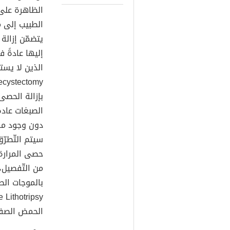
الظاهرة على 
الطبيب إلى م
يتضمّن إزالة
إليها عادةً
الذين لا يست
بإزالة الحص
الصبغات عادة
دون وجود مر
سيتم التّطرّ
حصى المرارة
من التّفصيل،
الحمض الصفراوي (بال