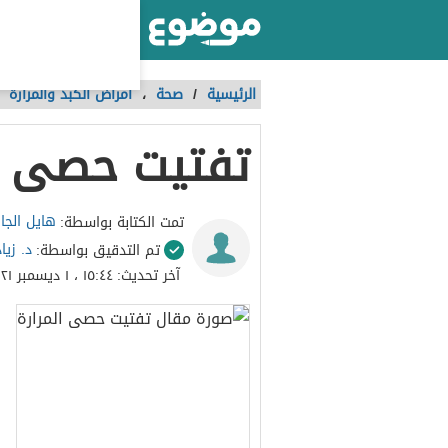
أكبر موقع عربي بالعالم
الرئيسية
/
صحة
،
أمراض الكبد والمرارة
تفتيت حصى ال
هايل الجا
تمت الكتابة بواسطة:
د. زيا
تم التدقيق بواسطة:
آخر تحديث:
١٥:٤٤ ، ١ ديسمبر ٢٠٢١