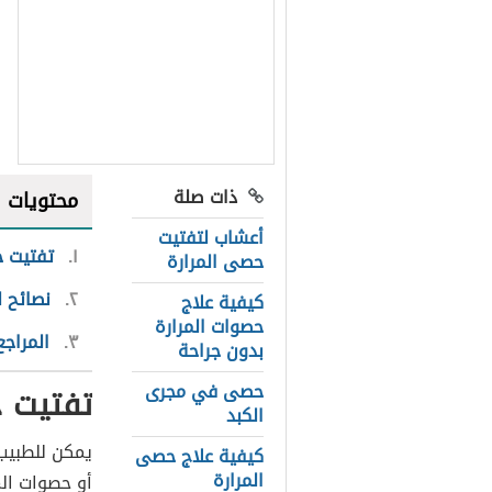
ذات صلة
محتويات
أعشاب لتفتيت
١
تفتيت ح
حصى المرارة
٢
نصائح ل
كيفية علاج
حصوات المرارة
٣
المراجع
بدون جراحة
حصى في مجرى
تفتيت ح
الكبد
يمكن للطبيب 
كيفية علاج حصى
المرارة