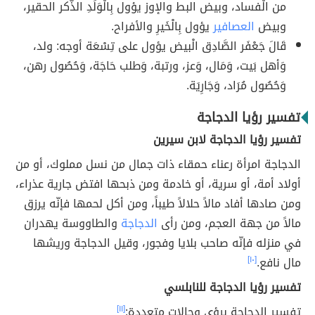
من الْفساد، وبيض البط والإوز يؤول بِالْوَلَدِ الذّكر الحقير،
وبيض
العصافير
يؤول بِالْخَيرِ والأفراح.
قَالَ جَعْفَر الصَّادِق الْبيض يؤول على تِسْعَة أوجه: ولد،
وَأهل بَيت، وَمَال، وَعز، ورتبة، وَطلب حَاجَة، وَحُصُول رهن،
وَحُصُول مُرَاد، وَجَارِيَة.
تفسير رؤيا الدجاجة
تفسير رؤيا الدجاجة لابن سيرين
الدجاجة امرأة رعناء حمقاء ذات جمال من نسل مملوك، أو من
أولاد أمة، أو سرية، أو خادمة ومن ذبحها افتض جارية عذراء،
ومن صادها أفاد مالاً حلالاً طيباً، ومن أكل لحمها فإنّه يرزق
مالاً من جهة العجم، ومن رأى
الدجاجة
والطاووسة يهدران
في منزله فإنّه صاحب بلايا وفجور، وقيل الدجاجة وريشها
مال نافع.
[١٠]
تفسير رؤيا الدجاجة للنابلسي
تفسير الدجاجة برؤى وحالات متعددة:
[١١]