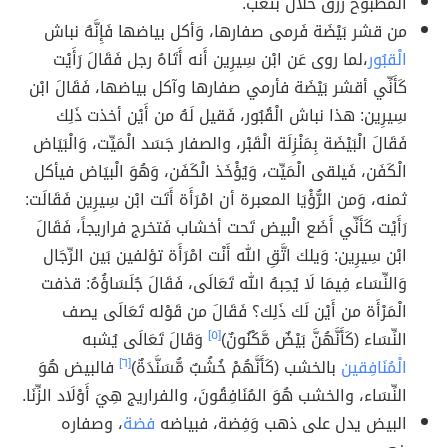
المطبوخ رزق حَلَال بتعب.
من قشر بَيْضَة فَرمى صفارها، وَأكل بياضها فَإِنَّهُ نباش
الْقبُور
،لما روى عَن ابْن سِيرِين أَنه أَتَاهُ رجل فَقَالَ رَأَيْت
كَأَنِّي أقشر بَيْضَة فأرمي صفارها وآكل بياضها، فَقَالَ ابْن
سِيرِين: هذا نباش الْقُبُور، فَقيل لَهُ من أَيْن أخذت ذَلِك
فَقَالَ الْبَيْضَة بِمَنْزِلَة الْقَبْر، والصفار جَسَد الْمَيِّت، وَالْبَيَاض
الْكَفَن، فَيلقى الْمَيِّت، وَيُؤْخَذ الْكَفَن، وَهُوَ الْبيَاض فيأكل
ثمنه، وَمن الرُّؤْيَا المعبرة أن امْرَأَة أَتَت ابْن سِيرِين فَقَالَت:
رَأَيْت كَأَنِّي أَضَع الْبيض تَحت أخشاب فَتخرج فراريجاً، فَقَالَ
ابْن سِيرِين: وَيلك اتَّقِ الله أَنْت امْرَأَة تؤلفين بَين الرِّجَال
وَالنِّسَاء فِيمَا لَا يُحِبهُ الله تَعَالَى، فَقَالَ جُلَسَاؤُهُ: قذفت
الْمَرْأَة من أَيْن لَك ذَلِك؟ فَقَالَ من قَوْله تَعَالَى يصف
النِّسَاء (كَأَنَّهُنَّ بَيْضٌ مَّكْنُونٌ)
[٥]
وَقَالَ تَعَالَى يُشبه
الْمُنَافِقين
بالخشب (كَأَنَّهُمْ خُشُبٌ مُّسَنَّدَةٌ)
[٦]
فالبيض هُوَ
النِّسَاء، والخشب هُوَ المُنَافِقُونَ، والفراريج هِيَ أَوْلَاد الزِّنَا.
البيض يدل على ذهب وَفِضة، فبياضه
فضة
، وصفاره