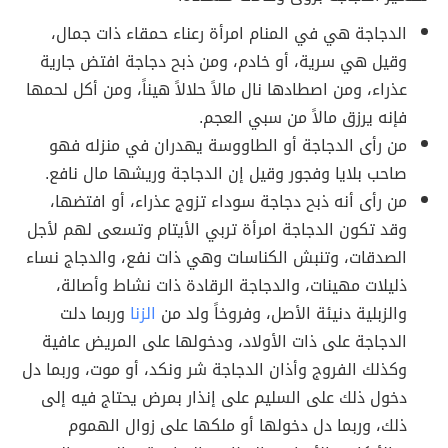
الدجاجة هي في المنام امرأة رعناء حمقاء ذات جمال،
وقيل هي سرية، أو خادم، ومن ذبح دجاجة افتض جارية
عذراء، ومن اصطادها نال مالاً حلالاً هيناً، ومن أكل لحمها
فإنه يرزق مالاً من سبي العجم.
من رأى الدجاجة أو الطاووسة يهدران في منزله فهو
صاحب بلايا وفجور وقيل إن الدجاجة وريشها مال نافع.
من رأى أنه ذبح دجاجة سوداء تزوج عذراء، أو افتضها،
وقد تكون الدجاجة امرأة تربي الأيتام وتسعى لهم لأجل
الصدقات، وتنبش الكناسات وهي ذات نفع، والدجاج نساء
ذليلات مهينات، والدجاجة الرقادة ذات نشاط وأصالة،
والزبلية دنيئة الأصل، وفروخاً ولد من
الزنا
وربما دلت
الدجاجة على ذات الأولاد، ودخولها على المريض عافية
وكذلك الفروج وأذان الدجاجة شر ونكد، أو موت، وربما دل
دخول ذلك على السليم على إنذار بمرض يحتاج فيه إلى
ذلك، وربما دل دخولها أو ملكها على زوال الهموم