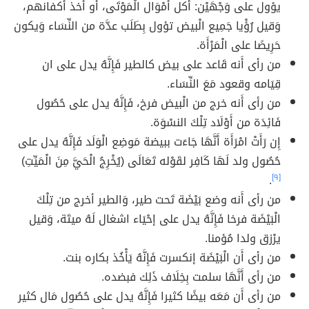
يؤول على وَجْهَيْن: أكل أَمْوَال الْمَوْتَى، أَو أَخذ أكفانهم،
وَقيل رُؤْيا جَمِيع الْبيض تؤول بِطَلَب عدَّة من النِّسَاء وَيكون
حَرِيصًا على الْمَرْأَة.
من رأى أَنه قَاعد على بيض كالطير فَإِنَّهُ يدل على ان
قِيَامه وقعود مَعَ النِّسَاء.
من رأى أَنه خرج من الْبيض فرخ، فَإِنَّهُ يدل على حُصُول
فَائِدَة من أَوْلَاد تِلْكَ النسْوَة.
إِن رَأَتْ امْرَأَة أَنَّهَا جَاءَت ببيضة مَوضِع الْوَلَد فَإِنَّهُ يدل على
حُصُول ولد لَهَا كَافِر لقَوْله تَعَالَى (يُخْرِجُ الْحَيَّ مِنَ الْمَيِّتِ)
.
[٩]
من رأى أَنه وضع بَيْضَة تَحت طير، وَالطير أخرج من تِلْكَ
الْبَيْضَة فرخا فَإِنَّهُ يدل على إحْيَاء اشغال لَهُ ميتَة، وَقيل
يرْزق ولدا مُؤمنا.
من رأى أَن الْبَيْضَة إنكسرت فَإِنَّهُ يَأْخُذ بكاره بنت.
من رأى أَنَّهَا سلمت بِخِلَاف ذَلِك فبضده.
من رأى أَن مَعَه بيضًا كثيرا فَإِنَّهُ يدل على حُصُول مَال كثير