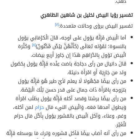
ذهب.
تفسير رؤيا البيض لخليل بن شاهين الظاهري
تفسير البيض برؤى وحالات متعددة:
[٧]
أما الْبيض فَإِنَّهُ يؤول على أوجه، قَالَ الْكرْمَانِي يؤول
بالنسوة؛ لقَوْله تَعَالَى (كَأَنَّهُنَّ بَيْضٌ مَّكْنُونٌ)
[٨]
وَكَثْرَة
الْبيض تؤول بِالدَّرَاهِمِ هَذَا إِن جَاوز أَربع بيضات.
قَالَ دانيال من رأى دجَاجَة باضت عِنْده فَإِنَّهُ يؤول بِحُصُول
ولد من جَارِيَة أَو امْرَأَة دنيئة.
من رأى بيضًا مَجْهُولا لَا يعلم لأيّ طير هُوَ فَإِنَّهُ يؤول
بتزوجه بِامْرَأَة ذَات جمال على قدر حسن تِلْكَ الْبَيْضَة.
من رأى بيضًا برشتا وَقصد أكله فَإِنَّهُ يؤول بِطَلَب امْرَأَة
وَيطول أمدها مَعَه، وَالْبيض النيء مَال
حرَام
لمن أكله،
وغم، وعناء، وَأكل الْبيض بالقشور يؤول بِأَكْل مَال حرَام
للْغَيْر.
من رأى أنه أصَاب بيضًا فَأكل قشوره وَترك مَا بوسطه فَإِنَّهُ