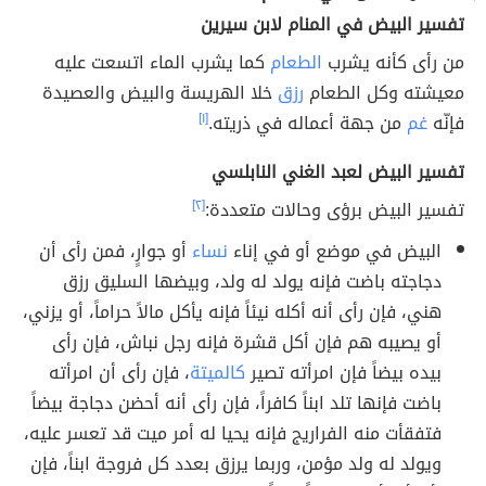
تفسير البيض في المنام لابن سيرين
من رأى كأنه يشرب
الطعام
كما يشرب الماء اتسعت عليه
معيشته وكل الطعام
رزق
خلا الهريسة والبيض والعصيدة
فإنّه
غم
من جهة أعماله في ذريته.
[١]
تفسير البيض لعبد الغني النابلسي
تفسير البيض برؤى وحالات متعددة:
[٢]
البيض في موضع أو في إناء
نساء
أو جوارٍ، فمن رأى أن
دجاجته باضت فإنه يولد له ولد، وبيضها السليق رزق
هني، فإن رأى أنه أكله نيئاً فإنه يأكل مالاً حراماً، أو يزني،
أو يصيبه هم فإن أكل قشرة فإنه رجل نباش، فإن رأى
بيده بيضاً فإن امرأته تصير
كالميتة
، فإن رأى أن امرأته
باضت فإنها تلد ابناً كافراً، فإن رأى أنه أحضن دجاجة بيضاً
فتفقأت منه الفراريج فإنه يحيا له أمر ميت قد تعسر عليه،
ويولد له ولد مؤمن، وربما يرزق بعدد كل فروجة ابناً، فإن