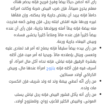
رأى أنه أحضن ديكاً بيضاً وفرخ فرريج فإنه يحضر هناك
معلم يخرج صبياناً، فإن ضرب البيض ضربة وكانت امرأته
حاملاً فإنه يريد أن يفتض جارية ولا يمكنه، وإن فقأها
غيره وردها عليه افتض ابنته رجل، فإن وطئ كمه فخرجت
منه بيضة فإنه يطأ أمته ويولدها جارية، فإن رأى أن عنده
بيضاً كثيراً فإن عنده مالاً ومتاعاً كثيراً يخشى فساده
وبيض الببغاء جارية ورعة.
من رأى بيده بيضاً سليقاً فإنه يصلح له أمر قد تمادى عليه
وتعسر، وينال بإصلاحه مالاً ،ويحيا له أمر ميت فإن أكله
بقشرة الرقيق فإنه نباش، فإنه نحاه أكل مال امرأة، أو
أسرف فيه فإن أكله فإنه
يتزوج
امرأة عندها مال، وبيض
الكراكي أولاد مساكين.
من رأى أنّه أعطي بيضة ولد له ولد شريف فإن انكسرت
مات ولده.
من رأى أنه يأكل قشور البيض فإنه رجل نباش يسلب
الموتى، والبيض الكثير للأعزب زواج، وللمتزوج أولاد،