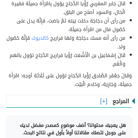
قَالَ جَابر المغربي رُؤْيا الدَّجَاج يؤول بِامْرَأَة جميلَة فقيرة
الْحَال، والسود أصلح من البلق.
من رأى أَن دجَاجَة دخلت بَيته ثمَّ باضت، فَإِنَّهُ يدل على
حُصُول مَال من امْرَأَة جميلَة.
من رأى أَنه مسك دجَاجَة وَلها فراريج
كالديوك
فَإِنَّهُ حُصُول
ولد.
قَالَ إِسْمَاعِيل بن الْأَشْعَث رُؤْيا فراريج الدَّجَاج تؤول بالهم
وَالْغَم.
وَقَالَ جَعْفَر الصَّادِق رُؤْيا الدَّجَاج تؤول على ثَلَاثَة أوجه: امْرَأَة
جميلَة، وَجَارِيَة، وخادم الْبَيْت.
المراجع
هل يعجبك محتوانا؟ أضف موضوع كمصدر مفضل لديك
على جوجل لتصلك مقالاتنا أولاً بأول في نتائج البحث.