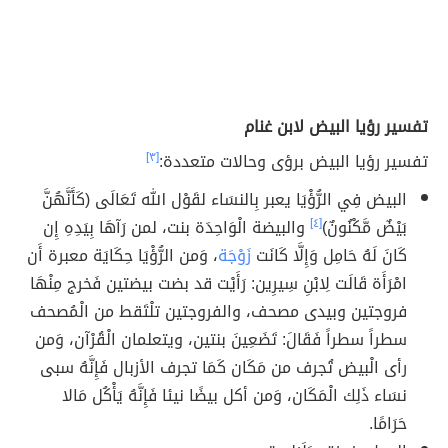
تفسير رؤيا البيض لابن غنام
تفسير رؤيا البيض برؤى وحالات متعددة:
[٣]
البيض فِي الرُّؤْيَا يعبر بِالنسَاء لقَوْل الله تَعَالَى (كَأَنَّهُنَّ
بَيْضٌ مَّكْنُونٌ)
[٤]
والبيضة الْوَاحِدَة بنت، لمن رَآهَا بِيَدِهِ إِن
كَانَ لَهُ حَامِل وَإِلَّا كَانَت
زَوْجَة
، وَمن الرُّؤْيَا حِكَايَة معبرة أَن
امْرَأَة قَالَت لِابْنِ سِيرِين: رَأَيْت قد بضت بيضتين فَخرج مِنْهَا
فروجتين وبيدى مصحف، والفروجتين تلْتَقط من الْمُصحف
سطراً سطراً فَقَالَ: تَضَعِينَ بنتين، ويتعلمان الْقُرْآن، وَمن
رأى الْبيض تُجرف من مَكَان كَمَا تجرف الأزبال فَإِنَّهُ سبى
نسَاء ذَلِك الْمَكَان، وَمن أكل بيضًا نيئا فَإِنَّهُ يَأْكُل مَالا
حَرَامًا.