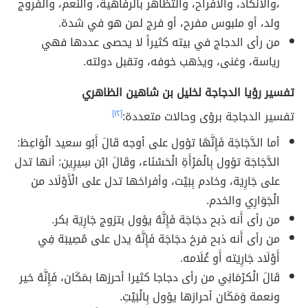
،والأنكاد، والأفراح، والتظاهر بالرفاهية، والنعم، والفروج
ولد، أو ملبوس مفرح، أو فرج لمن هو في شدة.
من رأى الدجاج في بيته كثيراً لا يحصى عددها فهي
رياسة، وغنى، ويذهب خوفه، وتقبل دولته.
تفسير رؤيا الدجاجة لخليل بن شاهين الظاهري
تفسير الدجاجة برؤى وحالات متعددة:
[١٢]
أما الدَّجَاجَة فَإِنَّهَا تؤول على أوجه قَالَ أَبُو سعيد الْوَاعِظ:
الدَّجَاجَة تؤول بِالْمَرْأَةِ الْحَسْنَاء، وقَالَ ابْن سِيرِين: أنها تدل
على جَارِيَة، وخادم بِبَيْت، وأفراخها تدل على الْأَوْلَاد من
الْجَوَارِي والخدم.
من رأى أَنه ذبح دجَاجَة فَإِنَّهُ يؤول بتزوج جَارِيَة بكر.
من رأى أَنه ذبح فرخ دجَاجَة فَإِنَّهُ يدل على مُصِيبَة فِي
أَوْلَاد جَارِيَته أَو غُلَامه.
قَالَ الْكرْمَانِي من رأى دجاجا كثيرا أحرزها بمَكَان، فَإِنَّهُ خير
ونعمة وَمَكَان أحرازها يؤول بِالْبَيْتِ.