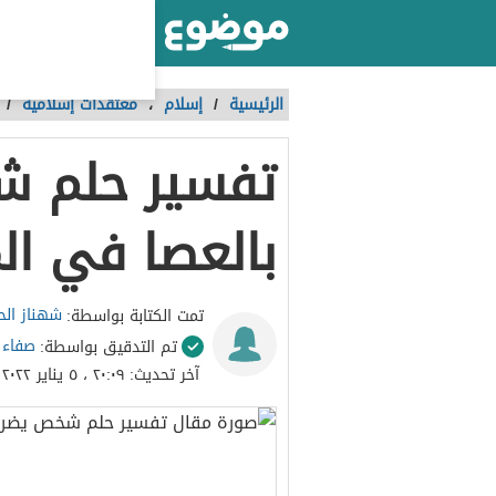
أكبر موقع عربي بالعالم
الرئيسية
/
إسلام
،
معتقدات إسلامية
/
تفسير حلم 
بالعصا في الم
شهناز ال
تمت الكتابة بواسطة:
صفاء ا
تم التدقيق بواسطة:
آخر تحديث:
٢٠:٠٩ ، ٥ يناير ٢٠٢٢