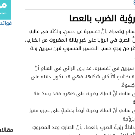
ؤية الضرب بالعصا
فوائد
نام يُشعركَ بأنَّ تفسيرهُ غير حسنٍ، ولكنَّه في غالبهِ
ُّ الضربُ في الرؤيا على خيرٍ ينالهُ المضروبُ من الضارب،
ثرَ من وجهٍ حسب التفسير المنسوبِ لابن سيرين ولهُ
ُ سيرين في تفسيره،
قد
يرى الرائي في المنامِ أنَّ
هُ بخشبةٍ أيَّاً كانَ شكلها، فهي قد تكون دلالة على
 كِسوةً.
منامه أنَّ الملِكَ يضرِبه على ظهرهِ فقد يسدُ عنهُ
ُ.
منامهِ أنّ الملكَ يضربهُ أيضاً بخشبةٍ على عجزهِ فقيل
زوِّجهُ.
لالةُ رؤيةُ الضربِ بالعصا، بأنّ الضاربَ وعدَ المضروبَ
مقالا