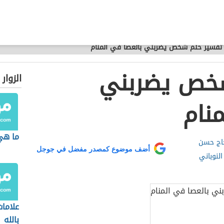
تفسير حلم شخص يضربني بالعصا في المنام
شخص يضربني
الزوار
نام
ما هي
حاج حسن
أضف موضوع كمصدر مفضل في جوجل
لنوباني
علاما
بالله