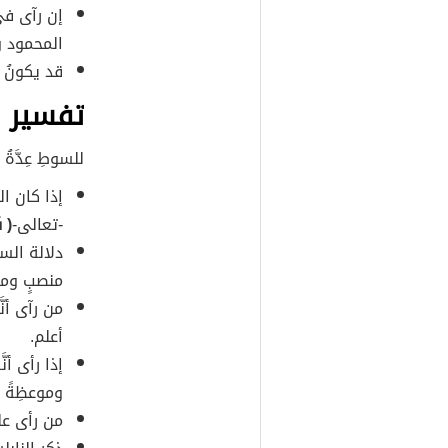
إن رآى في
المحمود و
قد يكونُ 
تفسير ر
للسوطِ عِدَّةُ
إذا كان ا
-تعالى-
( ف
دلالة السو
منصبٍ ومس
من رآى أنَّ
أعلم.
إذا رأى أنَ
وموعظِةً 
من رأى على