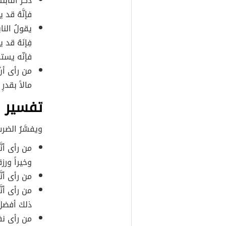
ذكر النابل
فإنَّهُ قد
يقولُ النا
فِإنَهُ قد
فإنّه يستم
من رأى أنَ
مالاً بقدرِ
تفسير ر
ويفسَّرُ الضرب
من رأى أنَّ
وخيراً ورزقا
من رأى أنَّ
من رأى أنَ
ذلكَ أفضلُ
من رأى نفس