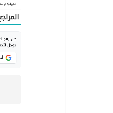
صِيتهِ وسم
المراجع
هل يعجبك 
جوجل لتصلك
أض