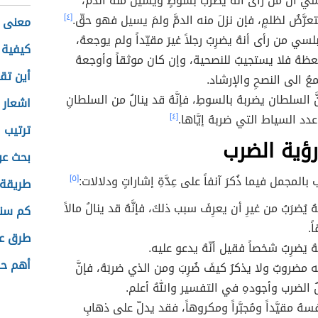
سي أنَّ من رأى أنَّهُ يُضرَبُ بسوطٍ ويسيلُ منه الدم،
 يتعرَّضُ لظلمٍ، فإن نزلَ منه الدمَّ ولمَ يسيل فهو حقّ.
[٤]
معنى ا
بلسي من رأى أنهُ يضرِبُ رجلاً غيرَ مقيّداً ولم يوجعهُ،
كيفية 
 يعظهُ فلا يستجيبُ للنصحية، وإن كان موثقاً وأوجعهُ
أين تق
عُ الى النصحِ والإرشاد.
ّ السلطان يضربهُ بالسوطِ، فإنَّهُ قد ينالُ من السلطانِ
اشعار 
 عدد السياط التي ضربهُ إيَّاها.
[٤]
ترتيب 
ؤية الضرب
بحث عن
 بالمجمل فيما ذُكرَ آنفاً على عِدَّةِ إشاراتٍ ودلالات:
[٥]
طريقة
هُ يُضرَبُ من غيرِ أن يعرِفَ سبب ذلكَ، فإنَّهُ قد ينالُ مالاً
كم سنة
ً.
طرق عم
هُ يَضرِبُ شخصاً فقيل أنّهُ يدعو عليه.
أهم حق
ّه مضروبٌ ولا يذكرُ كيفَ ضُرِبَ ومن الذي ضربَهُ، فإنَّ
 الضرب وأجودهِ في التفسير واللهُ أعلم.
هُ مقيَّداً ومُجبَّراً ومكروهاً، فقد يدلّ على ذهابِ