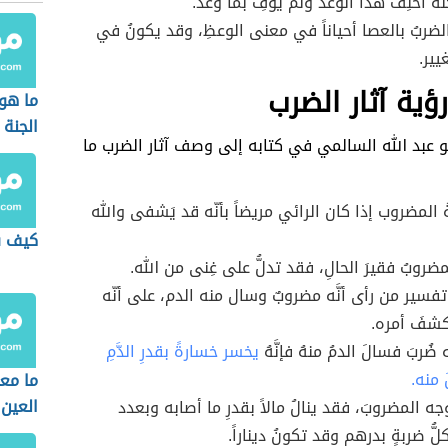
َّهُ أخلِفُ هذا الوعدَ ولم يوفِ بما وعد.
لضربُ بالعصا أحياناً في معنى الوعظِ، وقد يكونُ في
يير.
ؤية آثار الضرب
ما هو
الجنة
و عبد الله السالمي في كتابه إلى وصف آثار الضرب ما
ُ المضروب إذا كان الرائي مريضاً بأنّه قد يَشفى والله
كيف س
مضروبُ فقيرَ الحالِ، فقد تدلُّ على غِنى من الله.
تفسير من رأى أنَّه مضروبٌ وسال منه الدم، على أنّه
شفَ أمره.
ضُربَ فسالَ الدمُ منهُ فإنَّهُ
يخسر خسارةً بقدرِ الدَّمِ
 منه.
ما معن
العين
 وجه المضروبَ، فقد ينالُ مالاً بقدرِ ما أصابه وبعدد
لُّ ضربةٍ بدرهم وقد تكونُ ديناراً.