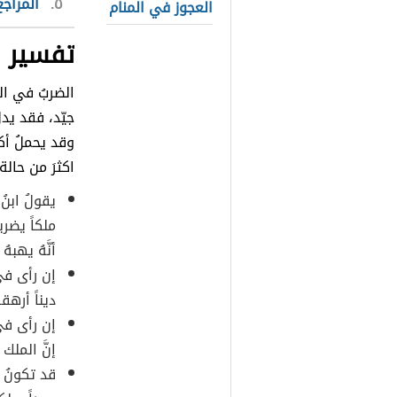
٥
المراجع
العجوز في المنام
تفسير ر
الضربُ في الم
جيّد، فقد يدل
وقد يحملُ أك
اكثرَ من حالة:
يقولُ ابن
ملكاً يضرب
أنَّهُ يهبهُ
إن رأى في 
ديناً أرهقه
إن رأى في 
إنَّ الملك ي
قد تكونُ د