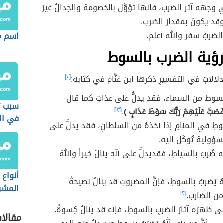
 وجهه آثر الضرب، فإنها تؤوَّل بالخصومة والجدالُ غيرُ
قد يكونُ بمقدارَ الضرب.
الضربُ سفر والله أعلم.
اسم م
ؤية الضرب بالسوط
 دلالاتٍ في التفسيرِ ذكرها ابن غنَّام في كتابه:
[٢]
لسوط من السماء، فقد يدلُّ على عذابٌ كما قال
سبب ت
َصَبَّ عَلَيْهِمْ رَبُّكَ سَوْطَ عَذَابٍ )
.
[٣]
في الأ
طِ في المنامِ إذا أخذهُ من السلطانِ، فقد يدلُّ على
ؤولية تُوكَل إليه.
ه ضُربَ بالسياطِ، فقديدلُّ على أنّه ينالَ خيراً واللهُ
أنواع 
ّهُ يُضربُ بالسوطِ، فإنَّ المضروبَ قد ينالُ نصيحةً
المشر
من الضارب.
[٢]
 ظهرَه آثارُ الضربِ بالسوطِ، فإنه قد ينالُ كِسوةً.
مقالا