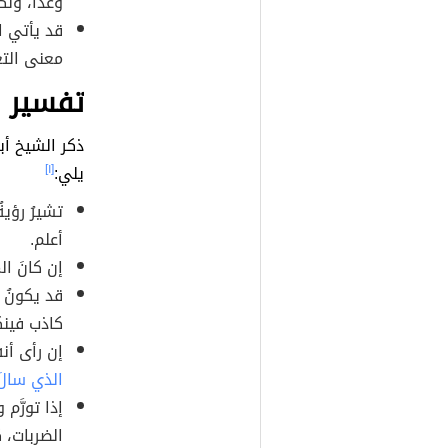
وعداً، ولكن
قد يأتي ا
معنى التغ
تفسير ر
ذكر الشيخ أب
يلي:
[١]
تشيرُ رؤية
أعلم.
إن كانَ ال
قد يكونُ 
كاذب فينك
إن رأى أنه 
الذي سالَ
إذا تورَّم
الضربات، ك