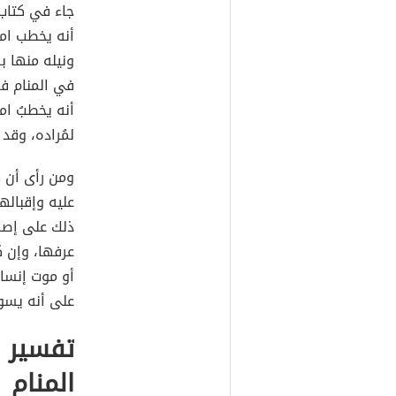
جاء في كتاب 
أنه يخطب امر
ونيله منها بق
في المنام فق
أنه يخطبُ ام
لمُراده، وقد
ومن رأى أن ه
عليه وإقباله
ذلك على إصاب
عرفها، وإن ك
أو موت إنسان
على أنه يسود
تفسير خ
المنام