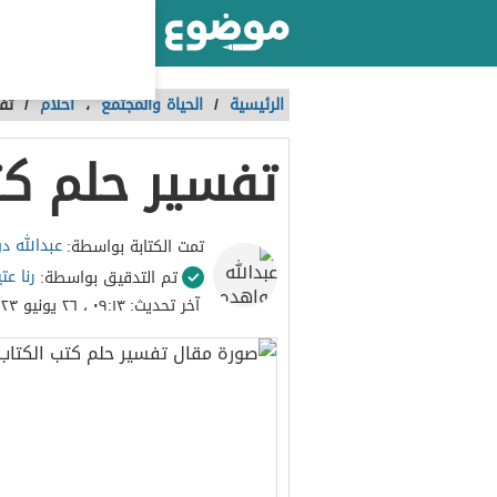
أكبر موقع عربي بالعالم
الرئيسية
/
الحياة والمجتمع
،
احلام
/
تف
تفسير حلم كت
عبدالله د
تمت الكتابة بواسطة:
رنا عت
تم التدقيق بواسطة:
آخر تحديث:
٠٩:١٣ ، ٢٦ يونيو ٢٠٢٣