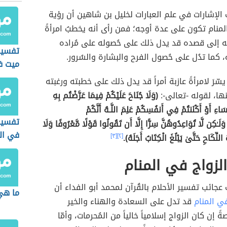
الإشارات في علم العبارات لخليل بن شاهين أن رؤية
منام تكون على عدة أوجه؛ فمن رأى أنه يخطبُ امرأةً
ه إلى قصده قد يدل ذلك على حُصوله على مُراده
تفسير
 كما تدُل على حُصول الفرح والبشارة والسُرور.
ميت ف
سّرَ لامرأةً عازبة أمراً قد يدل ذلك على خطبته ورغبته
ها، لقوله -تعالى-:
(وَلَا جُنَاحَ عَلَيْكُمْ فِيمَا عَرَّضْتُم بِهِ
َاءِ أَوْ أَكْنَنتُمْ فِي أَنفُسِكُمْ عَلِمَ اللَّـهُ أَنَّكُمْ
تفسير 
َلَـٰكِن لَّا تُوَاعِدُوهُنَّ سِرًّا إِلَّا أَن تَقُولُوا قَوْلًا مَّعْرُوفًا وَلَا
في ال
النِّكَاحِ حَتَّىٰ يَبْلُغَ الْكِتَابُ أَجَلَهُ).
[٢]
[٣]
لزواج في المنام
عجائب تفسير الأحلام بالقُرآن لمحمد أبو الفداء أن
ما هي 
في المنام
قد تدل على السعادة والهناء والخير
ً إن كان الزواج إسلامياً خالياً من المُحرمات، وأمّا