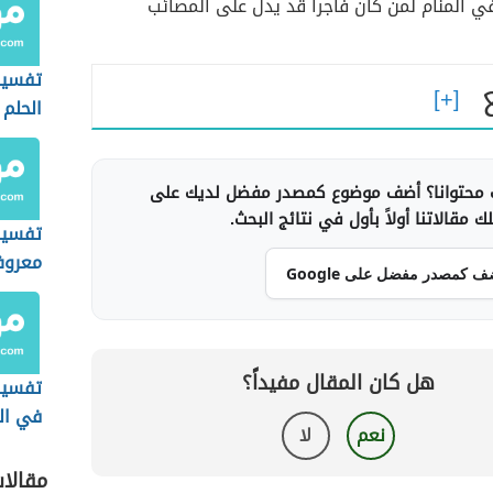
في المنام لمن كان فاجراً قد يدل على المصائب
تفسير
الحلم
محتوانا؟ أضف موضوع كمصدر مفضل لديك على
 مقالاتنا أولاً بأول في نتائج البحث.
تفسير
معروف
ف كمصدر مفضل على Google
هل كان المقال مفيداً؟
تفسير 
في ال
نعم
لا
مقالا