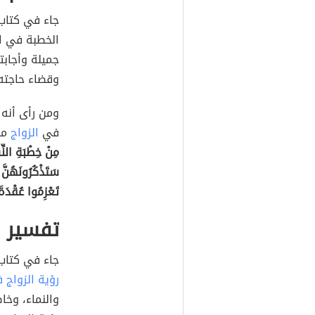
جاء في كتاب 
الخطبة في ال
جميلة وأجابت
وقضاء حاجته،
ومن رأى أنه ي
في
الزواج
من
مِنْ خِطْبَةِ النِّس
سَتَذْكُرُونَهُنَّ و
تَعْزِمُوا عُقْدَةَ 
تفسير ا
جاء في كتاب 
رؤية الزواج 
والنماء، وخاصة