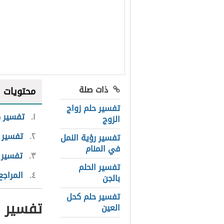
ذات صلة
محتويات
تفسير حلم زواج
١
تفسير ك
الزوج
٢
تفسير خ
تفسير رؤية النمل
في المنام
٣
تفسير 
تفسير الحلم
٤
المراجع
بالجن
تفسير حلم كحل
تفسير ك
العين