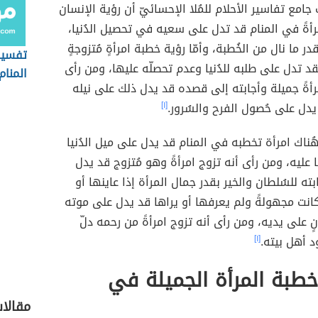
جامع تفاسير الأحلام للمُلا الإحسائيّ أن رؤية الإنسان
أةً في المنام قد تدل على سعيه في تحصيل الدُنيا،
در ما نال من الخُطبة، وأمّا رؤية خطبة امرأةٍ مُتزوجةٍ
تفسير
د تدل على طلبه للدُنيا وعدم تحصلّه عليها، ومن رأى
المنام
رأةً جميلة وأجابته إلى قصده قد يدل ذلك على نيله
 يدل على حُصول الفرح والسُرور.
[١]
ُناك امرأة تخطبه في المنام قد يدل على ميل الدُنيا
ا عليه، ومن رأى أنه تزوج امرأةً وهو مُتزوج قد يدل
ته للسُلطان والخير بقدر جمال المرأة إذا عاينها أو
انت مجهولةً ولم يعرفها أو يراها قد يدل على موته
ٍ على يديه، ومن رأى أنه تزوج امرأةً من رحمه دلّ
 أهل بيته.
[١]
طبة المرأة الجميلة في
مقالا