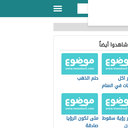
 شاهدوا أيضاً
 اكل
حلم الذهب
ات في المنام
 رؤية سقوط
متى تكون الرؤيا
ن
صادقة