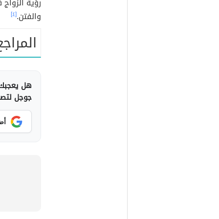
رؤية الزواج 
والفتن.
[٤]
المراجع
هل يعجبك 
جوجل لتصلك
أض