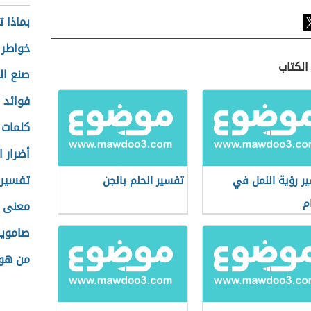
بماذا ت
خواطر 
الكتاب
صنع ال
فوائد ا
كلمات 
أضرار ا
تفسير 
ر رؤية النمل في
تفسير الحلم بالجن
م
معنى ا
صامويل
من هو 