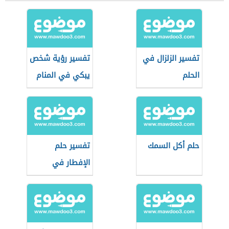
تفسير الزلزال في
تفسير رؤية شخص
الحلم
يبكي في المنام
حلم أكل السمك
تفسير حلم
الإفطار في
رمضان