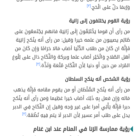
وَرُبمَا دلّ على الْحَج.
[٣]
رؤية القوم يختلفون إلى زانية
من رأى أَن قوما يَخْتَلِفُونَ إِلَى زَانِيَة فانهم يَجْتَمعُونَ على
ظَالِم يصيبون من علمه خيرا وَقيل: من رأى أَنه ينْكح زَانِيَة
فَإِنَّهُ ان كَانَ من طلاب الدُّنْيَا أصَاب مَالا حَرَامًا وَإِن كَانَ من
أهل الصّلاح وَالْخَيْر أصَاب علما وبركة وَالنِّكَاح دَال على بُلُوغ
المُرَاد من دين أَو دنيا لِأَن النِّكَاح مُتْعَة وَلَذَّة.
[٣]
رؤية الشخص أنه ينكح السلطان
من رأى أَنه ينْكح السُّلْطَان أَو من يقوم مقَامه فَإِنَّهُ يذهب
مَاله وَإِن فعل بِهِ ذَلِك أصَاب خيرا عَظِيما وَمن رأى أَنه ينْكح
دبرا فَإِنَّهُ يَأْتِي أمرا على غير وَجه وَقيل إِن النِّكَاح فِي الدبر
يدل على طلب أَمر عسير لِأَن الدبر لَا يتم فِيهِ نُطْفَة.
[٣]
رؤية ممارسة الزنا في المنام عند ابن غنام