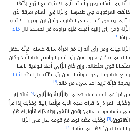
الزِّنَا فِي الْمَنَام يعبر بِالْمَرْأَةِ الَّتِي لَا تثبت مَعَ الزَّوْج لِأَنَّهَا
خَالَفت المركوبات فِي طهرهَا، والزِّنَا فِي الْمَنَام سَرقَة لِأَن
الزَّانِي يتخفى كَمَا يتخفى السَّارِق، وَقَالَ ابْن سِيرِين: لَا أحب
الزِّنَا، وَمن رأى زَانِيَة أَقبلت عَلَيْهِ تراوده عَن نَفسهَا نَالَ
مَالا
حَرَامًا.
[٤]
الزِّنَا خِيَانَة وَمن رأى أَنه زنا مَعَ امْرَأَة شَابة حَسَنَة، فَإِنَّهُ يَجْعَل
مَاله فِي مَكَان محروز وَمن رأى أَنه زنا وأقيم عَلَيْهِ الْحَد وَكَانَ
سُلْطَانا قوي سُلْطَانه، وَإِن كَانَ الزَّانِي أَهلا للولاية نالها
وخلع عَلَيْهِ وينال دولة وإثما، ومن رأى كَأَنَّهُ زنا بِامْرَأَة
إِنْسَان
يعرفهُ فَإِنَّهُ يُرِيد اخذ شَيْء من مَاله.
[٤]
من قَرَأَ فِي نَومه قوله تعالى:
(الزَّانِيَةُ وَالزَّانِي)
،
[٥]
فَإِنَّهُ زَان
وَكَذَلِكَ المراة إِذا قَرَأت هَذِه الْآيَة فَإِنَّهَا زَانِيَة وَكَذَلِكَ إِذا قَرَأَ
فِي مَنَامه قوله تعالى:
(فَمَنِ ابْتَغَى وَرَاءَ ذَلِكَ فَأُولَـئِكَ هُمُ
الْعَادُونَ)
،
[٦]
وَكَذَلِكَ قصَّة لوط مَعَ قومه يدل على الزِّنَا
واللواط لمن تَلَاهَا فِي مَنَامه.
[٤]