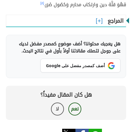
فَهُوَ قلَّة دين وارتكاب محارم وَحُصُول ضَرَر.
[٨]
المراجع
هل يعجبك محتوانا؟ أضف موضوع كمصدر مفضل لديك
على جوجل لتصلك مقالاتنا أولاً بأول في نتائج البحث.
أضف كمصدر مفضل على Google
هل كان المقال مفيداً؟
نعم
لا