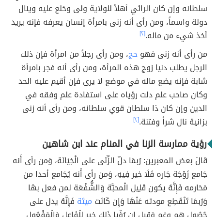
سلطانه وإن كان الرائي أهلاً للولاية ولى وخلع عليه وينال
دولة واسماً، ومن رأى أنه زنى بامرأة إنسان يعرفه فإنه يريد
أخذ شيء من ماله.
[٢]
من رأى أنه زنى فهو
حج
، ومن رأى رجلاً من امرأة فإن ذلك
الرجل يطلب دنيا زوج هذه المرأة، ومن رأى أنه فجر بامرأة
شابة فإنه يضع ماله في موضع لا يرى فإن أقيم عليه الحد
وكان صاحب علم دلت رؤياه على استفادة علم وفقه في
الدين وإن كان ذا سلطان قوي سلطانه، ومن رأى أنه زنى
بزانية نال شراً وفتنة.
[٢]
رؤية ممارسة الزنا في المنام عند ابن شاهين
قَالَ بعض المعبرين: رُبمَا دلّ الزِّنَى على الْخِيَانَة، وَمن رأى أَنه
جَامع زَوْجَة جَاره فَلَا خير فِيهِ، وَمن رأى أَنه يُجَامع أحدا من
مَحَارمه فَإِنَّهُ يكون قَلِيل الْمحبَّة وَالشُّفْعَة لمن فعل بهَا
وَرُبمَا تَنْقَطِع مودته عَنْهَا وَإِن كَانَت
ميتَة
فَإِنَّهُ يدل على
حُصُول هم وغم وَقيل ان رُؤْيا ذَلِك خير للْفَاعِل وَالْمَفْعُول