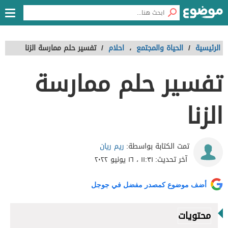
الرئيسية
/
الحياة والمجتمع
،
احلام
/
تفسير حلم ممارسة الزنا
تفسير حلم ممارسة
الزنا
ريم ريان
تمت الكتابة بواسطة:
آخر تحديث:
١١:٣١ ، ١٦ يونيو ٢٠٢٢
أضف موضوع كمصدر مفضل في جوجل
محتويات