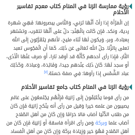
رؤية ممارسة الزنا في المنام كتاب معجم تفاسير
الأحلام
إن الْمَرْأَة إِذا رَأَتْ أَنَّهَا تَزني، وَالنَّاس يبصرونها: فَهِيَ شهرة
ردية، ونكد. فَإِن كَانَت بِالْهِنْدِ: دلّ على أَنَّهَا تتقرب، وتشتهر
بِعبَادة، وبر، وَيكون لَهَا ثَنَاء مليح، لأَنهم يَتَقَرَّبُون إِلَى الله
تعلى بِالزِّنَا. جلّ الله تَعَالَى عَن ذَلِك. كَمَا أَن الْمَجُوس تعبد
النَّار، فَإِذا رأى أحدهم كَأَنَّهُ قد أوقد نَارا، أَو صرف عَنْهَا الْأَذَى،
أَو سجد لَهَا: كَانَ ذَلِك عِنْدهم جيدا، وَفَائِدَة، وَعبادَة. وَكَذَلِكَ
عباد الشَّمْس إِذا رأوها: فِي صفة حَسَنَة.
[٧]
رؤية الزنا في المنام كتاب جامع تفاسير الأحلام
من رأى قوما يَخْتَلِفُونَ إِلَى زَانِيَة فَإِنَّهُم يَجْتَمعُونَ على عَالم
يصيبون من علمه خيرا وَقيل من رأى أَنه ينْكح زَانِيَة فَإِن كَانَ
من طلاب الدُّنْيَا أصَاب مَالا حَرَامًا وَإِن كَانَ من أهل الصّلاح
أصَاب علما
وبركة
وَمن رأى امْرَأَة فاسقة أَو زَانِيَة فَإِن كَانَ من
أهل الصّلاح فَهُوَ خير وَزِيَادَة بركَة وَإِن كَانَ من أهل الْفساد