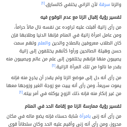
والزنا
سرقة
لأن الزاني يختفي كالسارق.
[٢]
تفسير رؤية إقبال الزنا مع عدم الوقوع فيه
من رأى زانية أقبلت عليه تراوده عن نفسه نال مالاً حراماً،
ومن عامل امرأة زانية في المنام فإنها الدنيا وطلابها فإن
كان الطلاب معروفين بالصلاح والدين
والعلم
ولهم سمت
حسن وهيئة الصالحين ورأوا كأنهم يختلفون إلى زانية
يصيبون منها فإنهم يختلفون إلى علم من عالم ويصيبون منه
بقدر ما نالوا من تلك المرأة الزانية.
[٢]
من رأى أنه دل إلى موضع الزنا ولم يقدر أن يخرج منه فإنه
يموت سريعاً، ومن رأى أنه يبيت مع زوجة الغير وزوجها معها
من غير إنكار منه فإنه ذلك الزوج يوكله في أمر بيته.
[٢]
تفسير رؤية ممارسة الزنا مع إقامة الحد في المنام
من رأى أنه زنى
بامرأة
شابة حسناء فإنه يضع ماله في مكان
محروز، ومن رأى أنه زنى وأقيم عليه الحد وكان سلطاناً قوي