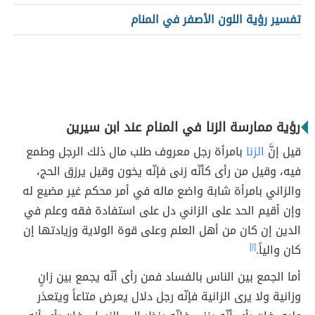
تفسير رؤية اللون الأصفر في المنام
رؤية ممارسة الزنا في المنام عند ابن سيرين
قيل إنَّ
الزنا
بامرأة رجل معروف طلب مال ذلك الرجل وطمع
فيه، وقيل من رأى كأنّه زنى فإنّه يخون وقيل يرزق الحج،
والزاني بامرأة شابة واضع ماله في أمر محكم غير مضيع له
وإن أقيم الحد على الزاني دل على استفادة فقه وعلم في
الدين إن كان من أهل العلم وعلى قوة الولاية وزيادتها إن
كان والياً.
[١]
أما الجمع بين الناس بالفساد فمن رأى أنّه يجمع بين زانٍ
وزانية ولا يرى الزانية فإنّه رجل دلال يعرض متاعاً ويتعذر