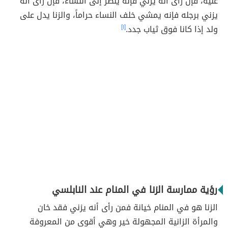
عليه، فإن رأى أنّه يزني فإنّه ينظر إلى النساء، فإن رأى أنه
يزني برجله فإنه يمشي خلف النساء حراماً، والزنا يدل على
ولد إذا كانا فوق ثياب جدد.
[١]
رؤية ممارسة الزنا في المنام عند النابلسي
الزنا هو في المنام خيانة فمن رأى أنه يزني فقد خان
والمرأة الزانية المجهولة خير وهي أقوى من المعروفة