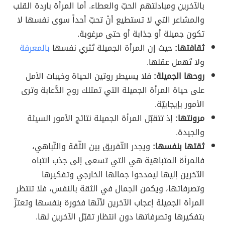
بالآخرين ومبادلتهم الحبّ والعطاء. أما المرأة باردة القلب
والمشاعر التي لا تستطيع أنْ تحبّ أحداً سوى نفسها لا
تكون جميلة أو جذابة أو حتى مرغوبة.
ثقافتها:
حيث إن المرأة الجميلة تُثري نفسها
بالمعرفة
ولا تُهمل عقلها.
روحها الجميلة:
فلا يسيطر روتين الحياة وخيبات الأمل
على حياة المرأة الجميلة التي تمتلك روح الدُّعابة وترى
الأمور بإيجابيّة.
مرونتها:
إذ تتقبّل المرأة الجميلة نتائج الأمور السيئة
والجيدة.
ثقتها بنفسها:
ويجدر التّفريق بين الثّقة والتّباهي،
فالمرأة المتباهية هي التي تسعى إلى جذب انتباه
الآخرين إليها ليمدحوا جمالها الخارجي وتفكيرها
وتصرفاتها، ويكمن الجمال في الثقة بالنفس، فلا تنتظر
المرأة الجميلة إعجاب الآخرين لأنّها فخورة بنفسها وتعتزّ
بتفكيرها وتصرفاتها دون انتظار تقبّل الآخرين لها.