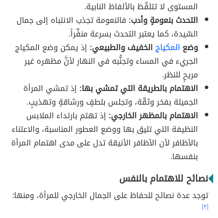
المستوى لا تتلفّظ بالألفاظ النابية.
التحدث بنعومةٍ وأدب:
فالنعومة تجذب الانتباه إلى جمال
السّيدة، كما يعتبر التحدث بسرعة منفِّراً.
وضع
المكياج
الخفيف والطبيعي:
إذ يمكن وضع المكياج
الجريء في المساء وتجنُّبه في النهار لأنَّ مظهره غير
مريحٍ للنظر.
الاهتمام بالطريقة التي تمشي بها:
إذ تمشي المرأة
الجميلة بفخر وثقّة، وتجلس بلطفٍ ورشاقةٍ وتهذيبٍ.
الاهتمام بالمظهر الخارجي:
إذ تهتم بارتداء الملابس
النظيفة التي تليق بها ووضع العطور المناسبة، والاعتناء
بالأظافر لأن الأظافر الأنيقة تدل على مدى اهتمام المرأة
بنفسها.
نصائح للاهتمام بالنفس
توجد عدة نصائح للحفاظ على الجمال الخارجي للمرأة، ومنها:
[٣]