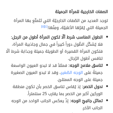
الصفات الخارجية للمرأة الجميلة
توجد العديد من الصّفات الخارجيّة التي تَتَمتّع بها المرأة
الجميلة التي يُقرّها الأغلبيّة، ومِنْها:
[٤]
[٥]
الطول المناسب شرط ألّا تكون المرأة أطول من الرجل:
فلا يُشكّل الطّول دوراً كبيراً في جمال وجاذبية المرأة،
فتكون المرأة القصيرة أو الطويلة جميلة وجذابة شرط ألّا
تنافس أطول الرّجال.
تناسق ملامح الوجه:
فمثلاً قد لا تبدو العيون الواسعة
جميلةً على
الوجه الصّغير
، وقد لا تبدو العيون الصغيرة
جميلة على الوجه الممتلئ.
نحول الخصر:
إذ يُقاس تناسق الخصر بأن تكون منطقة
الوركين أكبر من الخصر بما يقارب 25 سنتمتراً.
تماثل جانبيّ الوجه:
إذْ يعكس الجانب الواحد من الوجه
الجانب الآخر.