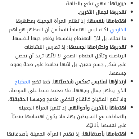
حيويتها:
فهي تشع بالطاقة.
تقديرها لجمال الآخرين.
اهتمامها بنفسها:
إذ تهتم المرأة الجميلة بمظهرها
الخارجي
لكنه ليس اهتماماً نابعاً من أن المظهر هو أهم
ما تملك، بل لأنّ الاهتمام بنفسها يظهر حبها لنفسها.
تقديرها واحترامها لجسدها:
إذ تمارس النشاطات
الرياضية وتأكل الطعام الصحي لا لأنّها تريد أن تحصل
على شكل جسم معين، بل لأنها تحافظ على صحة وقوة
جسمها.
ارتداؤها لملابس تعكس شخصيّتها:
كما تضع
المكياج
الذي يظهر جمال وجهها، فلا تعتمد فقط على الموضة،
ولا تضع المكياج كالقناع لتخفي ملامح وجهها الحقيقيّة.
اهتماها بالآخرين وأحوالهم:
إذ تتميز المرأة الجميلة
بالتعاطف مع المحيطين بها، فلا يكون اهتمامها منصبّاً
على نفسها بأنانيّة.
اهتمامها بأصدقائها:
إذ تهتم االمرأة الجميلة بأصدقائها