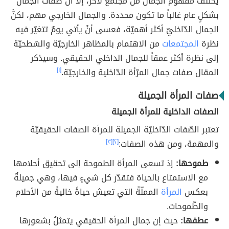
يختلف مفهوم الجمال من مجتمع لآخر، إلا أنَّ صفات الجمال
بشكلٍ عام غالباً ما تكون محددة. والجمال الخارجي مهم، لكنَّ
الجمال الدّاخليّ أكثر أهميّة، فعسى أنْ يأتي يومٌ تتغيّر فيه
نظرة
المجتمعات
من الاهتمام بالمظاهر الخارجيّة والسّطحيّة
إلى نظرة أكثر عمقاً للجمال الداخلي الحقيقي. وسيذكر
المقال صفات جمال المرّأة الدّاخلية والخارجيّة.
[١]
صفات المرأة الجميلة
الصفات الداخلية للمرأة الجميلة
تعتبر الصّفات الدّاخليّة الجميلة للمرأة الصفات الحقيقيّة
والمهمة، ومن هذه الصفات:
[٢]
[٣]
طموحها:
إذ تسعى المرأة الطموحة إلى تحقيق أحلامها
مع الاستمتاع بالحياة فتقدّر كل شيءٍ فيها، وهي جميلةٌ
بعكس
المرأة
المملّةً التي تعيش حياةً خاليةً من الأحلام
والطّموحات.
عطفها:
حيث إن جمال المرأة الحقيقي يتمثلُ بشعورها