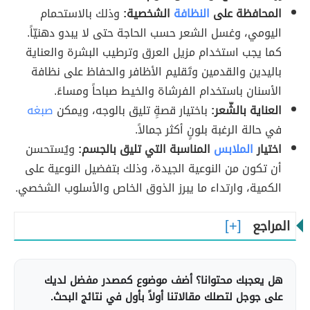
المحافظة على
النظافة
الشخصية:
وذلك بالاستحمام
اليومي، وغسل الشعر حسب الحاجة حتى لا يبدو دهنيّاً.
كما يجب استخدام مزيل العرق وترطيب البشرة والعناية
باليدين والقدمين وتَقليم الأظافر والحفاظ على نظافة
الأسنان باستخدام الفرشاة والخيط صباحاً ومساءً.
العناية بالشّعر:
باختيار قصةِِ تليق بالوجه، ويمكن
صبغه
في حالة الرغبة بلونٍ أكثر جمالاً.
اختيار
الملابس
المناسبة التي تليق بالجسم:
ويُستحسن
أن تكون من النوعية الجيدة، وذلك بتفضيل النوعية على
الكمية، وارتداء ما يبرز الذوق الخاص والأسلوب الشخصي.
المراجع
هل يعجبك محتوانا؟ أضف موضوع كمصدر مفضل لديك
على جوجل لتصلك مقالاتنا أولاً بأول في نتائج البحث.