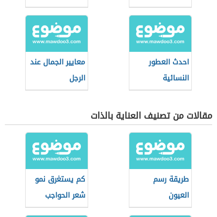
سي
احدث العطور
معايير الجمال عند
النسائية
الرجل
مقالات من تصنيف العناية بالذات
طريقة رسم
كم يستغرق نمو
العيون
شعر الحواجب