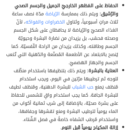
الحفاظ على المَظهر الخارجيّ الجميل والجسم الصحي
والرّشيق:
ويتم ذلك بممارسة
الرّياضة
مدّة نصف ساعة
ثلاث مراتٍ أسبوعياً، وتَناول
الخضراوات والفواكه
، لأنّ
الغذاء الصحيّ والرّياضة لا يحافظان على شكل الجسم
وصحته فحسْب، بل يزيدان من نضارة البشرة وحيويّة
الجسم وطاقته، وكذلك يزيدان من الراحة النّفسيّة. كما
يُنصح بالابتعاد عن الأطعمة المُصنّعة والدّهنية التي تُتعب
الجسم والجهاز الهضميّ.
العناية بالبشرة:
ويتم ذلك بتنظيفها باستخدام منظّف
للوجه ثم ترطيبها مرّتين في اليوم، ويجب استخدام
مُنظف يَمنع
حب الشباب
للبشرة الدهنية، ومُنظف لطيف
للبشرة الجافة. كما يجب استخدام واقٍ للشمس للحفاظ
على بشرة صحيّة، بالإضافة إلى شرب ثمانية أكواب من
الماء يومياً لترطيب البشرة ومنع تقشرها وجفافها،
واستخدام مُرطب الشفاه خاصةً في فصل الشّتاء.
إزالة المكياج يومياً قَبل النوم
.