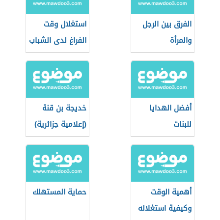
الفرق بين الرجل
استغلال وقت
والمرأة
الفراغ لدى الشباب
أفضل الهدايا
خديجة بن قنة
للبنات
(إعلامية جزائرية)
أهمية الوقت
حماية المستهلك
وكيفية استغلاله