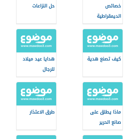
خصائص
حل النزاعات
الديمقراطية
كيف تصنع هدية
هدايا عيد ميلاد
للرجال
ماذا يطلق على
طرق الاعتذار
صانع الحرير