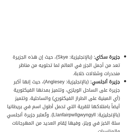
جزيرة سكاي:
(بالإنجليزية: Skye)، حيث إن هذه الجزيرة
تعد من أجمل الجزر في العالم لما تحتويه من مناظر
منحدرات وشلالات خلابة.
جزيرة أنجلسي:
(بالإنجليزية: Anglesey)، حيث إنها أكبر
جزيرة على الساحل الويلزي، وتتميز بمدنها الفيكتورية
(أي المبنية على الطراز الفيكتوري) والساحلية. وتتميز
أيضاً بامتلاكها للقرية التي تحمل أطول اسم في بريطانيا
(بالإنجليزية: Llanfairpwllgwyngyll). وتُعتبر جزيرة أنجلسي
سلة الخبز في ويلز، وفيها يُقام العديد من المهرجانات
والمناسبات.