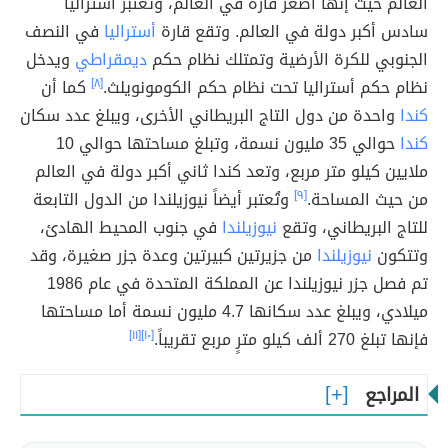
العالم حيث إنها أصغر قارة في العالم، وتعتبر أستراليا
سادس أكبر دولة في العالم. وتقع قارة
أستراليا
في النصف
الجنوبي للكرة الأرضية وتمتلك نظام حكم
ديمقراطي
ويدخل
نظام حكم أستراليا تحت نظام حكم الكومونويلث.
[٨]
كما أن
كندا
واحدة من دول التاج البريطاني الأخرى، ويبلغ عدد سكان
كندا
حوالي 35 مليون نسمة، وتبلغ مساحتها حوالي 10
ملايين كيلو متر مربع، وتعد كندا ثاني أكبر دولة في العالم
من حيث المساحة.
[٩]
وتُعتبر أيضاً نيوزيلندا من الدول التابعة
للتاج البريطاني، وتقع
نيوزيلندا
في جنوب المحيط الهادئ،
وتتكون
نيوزيلندا
من جزيرتين كبيرتين وعدة جزر صغيرة، وقد
تم فصل جزر نيوزيلندا عن المملكة المتحدة في عام 1986
ميلادي، ويبلغ عدد سكانها 4.7 مليون نسمة أما مساحتها
فإنها تبلغ 270 ألف كيلو مترٍ مربع تقريباً.
[١٠]
[١١]
المراجع