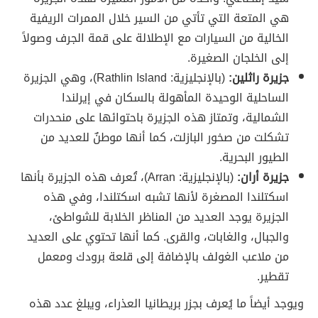
هي المتعة التي تأتي من السير خلال الممرات الريفية
الخالية من السيارات مع الإطلالة على قمة الجرف وصولاً
إلى الخلجان الصغيرة.
جزيرة راثلين:
(بالإنجليزية: Rathlin Island)، وهي الجزيرة
الساحلية الوحيدة المأهولة بالسكان في إيرلندا
الشمالية، وتمتاز هذه الجزيرة باحتوائها على منحدرات
تشكلت من صخور البازلت، كما أنها موطنٌ للعديد من
الطيور البحرية.
جزيرة أران:
(بالإنجليزية: Arran)، تُعرف هذه الجزيرة بأنها
اسكتلندا المصغرة لأنها تشبه اسكتلندا، وفي هذه
الجزيرة يوجد العديد من المناظر الخلابة للشواطئ،
والجبال، والغابات، والقرى. كما أنها تحتوي على العديد
من ملاعب الغولف بالإضافة إلى قلعة برودك ومعمل
تقطير.
ويوجد أيضاً ما يُعرف بجزر بريطانيا العذراء، ويبلغ عدد هذه