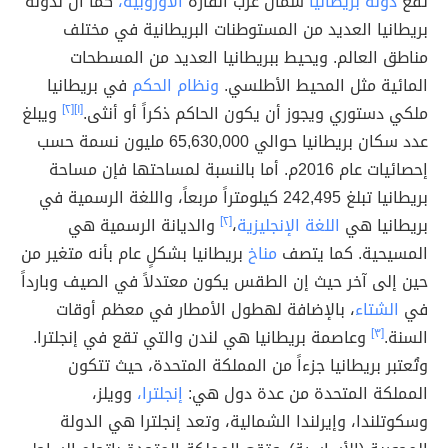
تقع
دولة بريطانيا
شمال غرب القارة
الأوروبية،
كما أن لدولة
بريطانيا العديد من المستوطنات البريطانية في مختلف
مناطق العالم. ويحيط ببريطانيا العديد من المسطحات
المائية مثل المحيط الأطلسي.
ونظام الحكم
في بريطانيا
ملكي دستوري ويجوز أن يكون الحاكم ذكراً أو أنثى.
[١]
[٢]
ويبلغ
عدد سكان بريطانيا حوالي 65,630,000 مليون نسمة حسب
إحصائيات عام 2016م. أما بالنسبة لمساحتها فإن مساحة
بريطانيا تبلغ 242,495 كيلومتراً مربعاً، واللغة الرسمية في
بريطانيا هي
اللغة الإنجليزية
،
[٢]
والديانة الرسمية هي
المسيحية. كما يتصف
مناخ
بريطانيا بشكلٍ عام بأنه متغير من
حين إلى آخر حيث إن الطقس يكون معتدلاً في الصيف وبارداً
في
الشتاء
، بالإضافة لهطول الأمطار في معظم أوقات
السنة.
[٣]
وعاصمة بريطانيا هي لندن والتي تقع في إنجلترا.
وتُعتبر بريطانيا جزءاً من المملكة المتحدة، حيث تتكون
المملكة المتحدة من عدة دول هي:
إنجلترا،
وويلز،
وسكوتلندا، وإيرلندا الشمالية، وتعد إنجلترا هي الدولة