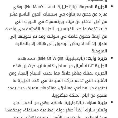
الجزيرة المحرمة:
(بالإنجليزية: No Man’s Land)، وهي
عبارة عن حصن تم بناؤه في ستينيات القرن التاسع عشر
من أجل الدفاع عن ميناء بورتسموث في الحروب التي
كانت تخوضها ضد الفرنسيين. الجزيرة المُحرّمة هي واحدة
من أربعة حصون خاصة في سولنت وقد تم تحويلها إلى
فندق إلا أنه لا يمكن الوصول إلى هناك إلا بالطائرة
المروحية.
جزيرة وايت:
(بالإنجليزية: Isle Of Wight)، تبعد هذه
الجزيرة ثلاثة أميال من ساحل هامبشاير، حيث إن هذه
الجزيرة تمتلك مناظر خلابة مما يجذب السياح إليها، ومن
الأشياء التي تدعم حركة السياحة في هذه الجزيرة ما
تحتويه من مطاعم، وفنادق، ومنتجعات مميزة، حيث يوجد
منتجع من أيام الملكة فيكتوريا.
جزيرة سارك:
(بالإنجليزية: Sark)، وهي من أصغر الجزر،
وتُعتبر سارك أيضاً أصغر دولة إقطاعية مستقلة، ويحكمها
سيدٌ إقطاعي. واحدة من الأمور المميزة لهذه الجزيرة