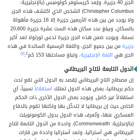
الجزر 40 جزيرة. ويُعد كريستوفر كولومبس (بالإنجليزية:
Christopher Columbus) الشخص الذي اكتشف هذه الجزر.
ولا يوجد من بين هذه الأربعين جزيرة إلا 16 جزيرة مأهولة
بالسكان، ويبلغ عدد سكان هذه الست عشرة جزيرة 20,600
نسمة. ويوجد ضمن هذه الجزر جزيرة تدعى تورتولا تعد أكبر
جزيرة
من بين جميع الجزر، واللغة الرسمية السائدة في هذه
الجزر هي
اللغة الإنجليزية،
وتبلغ مساحتها 153 كم
2
.
[٧]
الدول التابعة للتاج البريطاني
إن مصطلح التاج البريطاني يُقصد به الدول التي تقع تحت
حكم بريطانيا، بعض هذه الدول تمتلك
استقلالاً
نسبياً، أي
استقلالاً غير كامل. ويوجد بعض الدول الأخرى ذات الحكم
الخاص حيث إن بريطانيا لا تتدخّل بها ولكنها تقوم بالدفاع
العسكري عنها، وتُعرف هذه الدول بدول الكومونويلث
(بالإنجلزية: Commonwealth). واحدة من الدول التابعة للتاج
البريطاني هي أستراليا، وتعد أستراليا واحدة من قارات