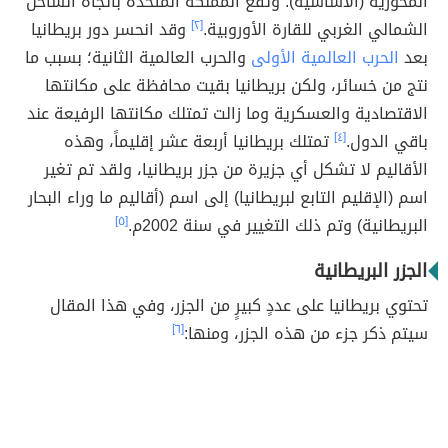
المحورية (الأساسية). وتقع المملكة المتحدة باتجاه الساحل
الشمالي الغربي للقارة الأوروبية.
[٢]
وقد انحسر دور بريطانيا
بعد
الحرب العالمية الأولى
والحرب العالمية الثانية؛ بسبب ما
نتج من خسائر، ولكن بريطانيا بقيت محافظة على مكانتها
الاقتصادية والعسكرية وما زالت تمتلك مكانتها الرفيعة عند
باقي الدول.
[٤]
تمتلك بريطانيا أربعة عشر إقليماً، وهذه
الأقاليم لا تشكل أي جزيرة من جزر بريطانيا، ولقد تم تغير
اسم (الإقليم التابع لبريطانيا) إلى اسم (أقاليم ما وراء البحار
البريطانية) وتم ذلك التغيير في سنة 2002م.
[٥]
الجزر البريطانية
تحتوي بريطانيا على عددٍ كبيرٍ من الجزر، وفي هذا المقال
سيتم ذكر جزء من هذه الجزر، ومنها:
[٦]