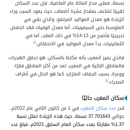
نسمة، فعلى مدار المائة عام الماضية، فإن عدد السكان
تقريبًا تضاعف بمقدار عشرة أضعاف، حيث يعود السبب وراء
الزيادة هو معدل المواليد المرتفع، والذي بقي في
المتوسط حتى السبعينيات، أما معدل الوفيات فقد انخفض
تدريجيًا فأصبح من 13-14% في ذلك العقد، أما في
الثمانينيات، بدأ معدل المواليد في الانخفاض.
[١]
فالذي يميز المغرب بأنه مكتظ بالسكان، هو تدفق الهجرات،
فالمناطق النائية في المغرب تعد من أكثر المناطق فقرًا،
ووعرة، بسبب الجفاف المتزايد كما هو الحال في أطراف
الصحراء.
[١]
سكان المغرب حاليًا
قدر
عدد سكان المغرب
في 1 من كانون الثاني عام 2022م،
حوالي
37.701643 نسمة، حيث هذه الزيادة تمثل نسبة
1.37% مقارنتًا بعدد سكان العام السابق 2021م، فبلغ عدد