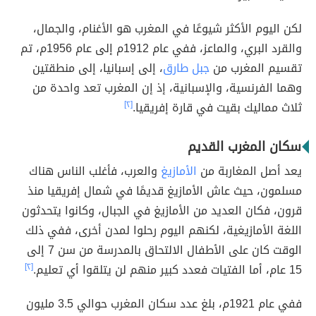
لكن اليوم الأكثر شيوعًا في المغرب هو الأغنام، والجمال،
والقرد البري، والماعز، ففي عام 1912م إلى عام 1956م، تم
تقسيم المغرب من
جبل طارق
، إلى إسبانيا، إلى منطقتين
وهما الفرنسية، والإسبانية، إذ إن المغرب تعد واحدة من
ثلاث مماليك بقيت في قارة إفريقيا.
[٢]
سكان المغرب القديم
يعد أصل المغاربة من
الأمازيغ
والعرب، فأغلب الناس هناك
مسلمون، حيث عاش الأمازيغ قديمًا في شمال إفريقيا منذ
قرون، فكان العديد من الأمازيغ في الجبال، وكانوا يتحدثون
اللغة الأمازيغية، لكنهم اليوم رحلوا لمدن أخرى، ففي ذلك
الوقت كان على الأطفال الالتحاق بالمدرسة من سن 7 إلى
15 عام، أما الفتيات فعدد كبير منهم لن يتلقوا أي تعليم.
[٢]
ففي عام 1921م، بلغ عدد سكان المغرب حوالي 3.5 مليون