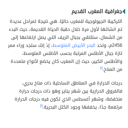
جغرافية المغرب القديم
التركيبة الجيولوجية للمغرب حاليًا، هي نتيجة لمراحل عديدة
تم انشائها لأول مرة خلال حقبة الحياة القديمة، حيث البدء
من الشمال، ستلتقي بجبال الريف التي يصل ارتفاعها إلى
2456م، وتحد
البحر الأبيض المتوسط
، إذ إنك ستجد وراء ممر
تازة جبال الأطلس المرتبة بحسب الأطلس المتوسط،
والأطلس الكبير، حيث إن المغرب كان يخضع لأنواع متعددة
من المناخ.
[١]
درجات الحرارة في المناطق الساحلية ذات مناخ بحري،
فالفروق الحرارية بين شهر يناير وهو ذات درجات حرارة
منخفضة، وشهر أغسطس الذي تكون فيه درجات الحرارة
مرتفعة جدًا، يخففها وجود الكتل البحرية.
[١]