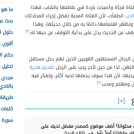
تاة فجأة وأصبحت باردة في علاقتها بالشاب، فهذا
ما هو 
لحب
انطفأت، لأن الفتاة المحبة تفضل إجراء المحادثات
بحث عن
تظهر اهتمامها دائمًا به من خلال حديثها، وهذا
حلول ا
وقف عن الحديث يدل على بداية التوقف عن حبها له.
[٣]
أقوى 
حكم ال
ن الرجال المستقلين القويين الذين لهم دخل مستقل
تحليل 
لتهن، لذا من حين لآخر يجب على الرجل
تقديم هدية
حبها، لأن هذا سوف يجعلها تحبه أكثر، وتفكر فيه
مجدى ع
 ومهتم ومحب.
[٣]
بالنادي
طريقة 
كلمات 
سورة ي
محتوانا؟ أضف موضوع كمصدر مفضل لديك على
 مقالاتنا أولاً بأول في نتائج البحث.