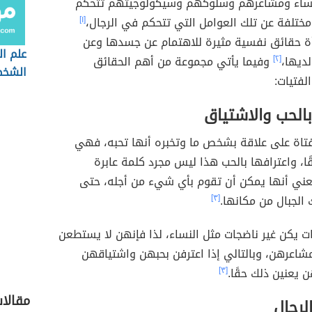
ساء ومشاعرهم وسلوكهم وسيكولوجيتهم تتحكم
ختلفة عن تلك العوامل التي تتحكم في الرجال،
[١]
أة حقائق نفسية مثيرة للاهتمام عن جسدها وعن
علم ا
ديها،
[٢]
وفيما يأتي مجموعة من أهم الحقائق
الشخص
لفتيات:
بالحب والاشتياق
فتاة على علاقة بشخص ما وتخبره أنها تحبه، فهي
ا، واعترافها بالحب هذا ليس مجرد كلمة عابرة
ني أنها يمكن أن تقوم بأي شيء من أجله، حتى
 الجبال من مكانها.
[٣]
ات يكن غير ناضجات مثل النساء، لذا فإنهن لا يستطعن
شاعرهن، وبالتالي إذا اعترفن بحبهن واشتياقهن
ن يعنين ذلك حقًا.
[٣]
مقالا
لرجال