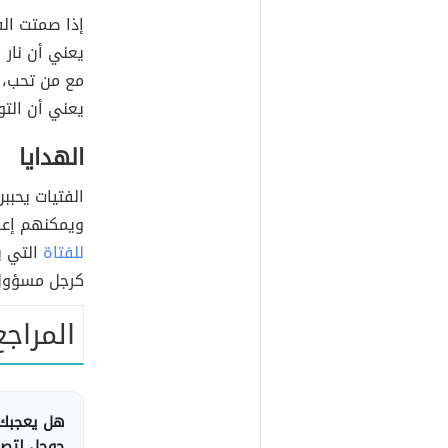
إذا صمتت الف
يعني أن نار
ا
مع من تحب، و
يعني أن الت
الهدايا
الفتيات يحبب
ويمكنهم إعا
للفتاة
التي ي
كرجل مسؤول
المراجع
هل يعجبك 
جوجل لتصلك