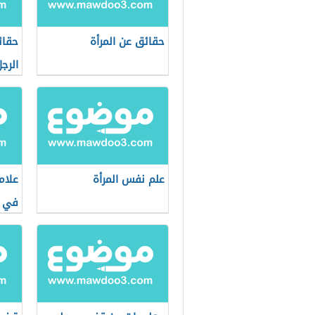
حقائق عن المرأة
حقائ
الرج
علم نفس المرأة
علام
في ع