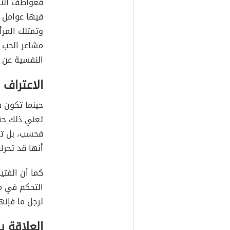
فعواطف الن
فيها عوامل م
وتمتلك المر
مشاعر الحب ل
النفسية عن ا
الاعتراف 
حينما تكون 
تعني ذلك حقً
فحسب، بل تع
أنها قد تحرك
كما أن الفتي
التحكم في م
لرجل ما فإنه
العلاقة با