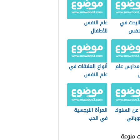
لبحث في
علم النفس
لنفس
للأطفال
مدارس علم
أنواع العلاقات في
علم النفس
 عن السلوك
المرأة النرجسية
وباتي
في الحب
ت منوعة