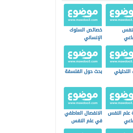
لنفس
خصائص السلوك
ماعي
الإنساني
 التحليلي
بحث حول الفلسفة
 علم النفس
الانفصال العاطفي
ماعي
في علم النفس