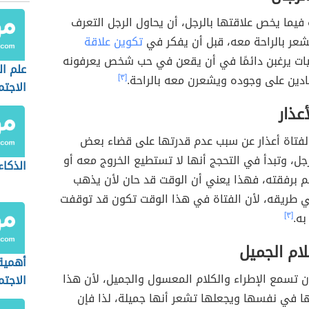
فيما يخص علاقتها بالرجل، أن يحاول الرجل التعرف
لتشعر بالراحة معه، قبل أن يفكر في
تكوين علاقة
يات يرغبن دائمًا في أن يقعن في حب شخص يعرفونه
علم ا
ادين على وجوده ويشعرن معه بالراحة.
[٣]
الاجت
عذار
الفتاة أعذار عن سبب عدم قدرتها على قضاء بعض
جل، وتبدأ في التحجج أنها لا تستطيع الخروج معه أو
الذكاء
 برفقته، فهذا يعني أن الوقت قد حان لأن يذهب
ي طريقه، لأن الفتاة في هذا الوقت تكون قد توقفت
به.
[٣]
ام الجميل
أهمية
ن تسمع الإطراء والكلام المعسول والجميل، لأن هذا
الاجت
ها في نفسها ويجعلها تشعر أنها جميلة، لذا فإن