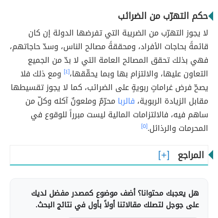
حكم التهرّب من الضرائب
لا يجوز التهرّب من الضريبة التي تفرضها الدولة إن كان
قائمةً بحاجات الأفراد، ومحققةً مصالح الناس، وسدّ حاجاتهم،
فهي بذلك تحقق المصالح العامة التي لا بدّ من الجميع
التعاون عليها، والالتزام بها وبما يحقّقها،
[٤]
ومع ذلك فلا
يصحّ فرض غراماتٍ ربويةٍ على الضرائب، كما لا يجوز تقسيطها
مقابل الزيادة الربوية،
فالربا
محرّمٌ وملعونٌ آكله وكلّ من
ساهم فيه، فالالتزامات المالية ليست مبرراً للوقوع في
المحرمات والرذائل.
[٥]
المراجع
هل يعجبك محتوانا؟ أضف موضوع كمصدر مفضل لديك
على جوجل لتصلك مقالاتنا أولاً بأول في نتائج البحث.