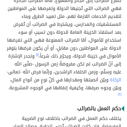
تتفرّع الضرائب إلى الجائز والممنوع، فأمّا الضرائب الجائزة
فهي الضرائب التي تُجنيها الدولة وتفرضها على المواطنين
لتقديم الخدمات اللازمة لهم، مثل تعبيد الطرق وبناء
المستشفيات والمدارس، ويشترط في الضرائب أن تُفرض
بعد استنفاذ الخزينة العامة للدولة دون تسيبٍ أو سوء
استخدامٍ للأموال، أمّا الضرائب الممنوعة فهي التي تفرضها
الدولة على المواطنين دون مقابلٍ، أو أن يكون فرضها بتوفر
الأموال في خزينة الدولة، ويحرّم ذلك شرعاً،
[١]
وتجدر الإشارة
إلى أنّ الضرائب لم تكن مفروضةً زمن الرسول -صلّى الله
عليه وسلّم- وزمن الخلفاء الراشدين، وإنّما فرض الله -تعالى-
الزكاة
وبيّن أنصبتها ومقدارها في كلّ نوعٍ من أنواع المال،
وبيّن وجوه صرفها، وكيفية إنفاقها في الوجوه المشروعة.
[٢]
حكم العمل بالضرائب
يختلف حكم العمل في الضرائب باختلاف نوع الضريبة
المفروضة، فإن كانت الضرائب تُجنى لتحقيق مصالح العباد،