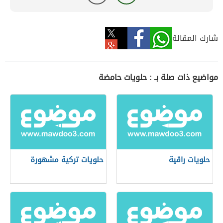
شارك المقالة
مواضيع ذات صلة بـ : حلويات حامضة
حلويات راقية
حلويات تركية مشهورة