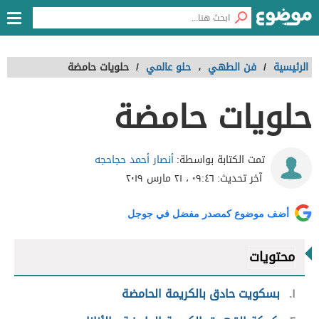
الرئيسية
/
فن الطهي
،
حلو عالمي
/
حلويات حامضة
حلويات حامضة
أنصار أحمد حجاحجه
تمت الكتابة بواسطة:
آخر تحديث:
٠٩:٤٦ ، ٢١ مارس ٢٠١٩
أضف موضوع كمصدر مفضل في جوجل
محتويات
١
بسكويت حادق بالكريمة الحامضة