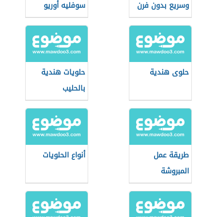
وسريع بدون فرن
سوفليه أوريو
حلوى هندية
حلويات هندية
بالحليب
طريقة عمل
أنواع الحلويات
المبروشة