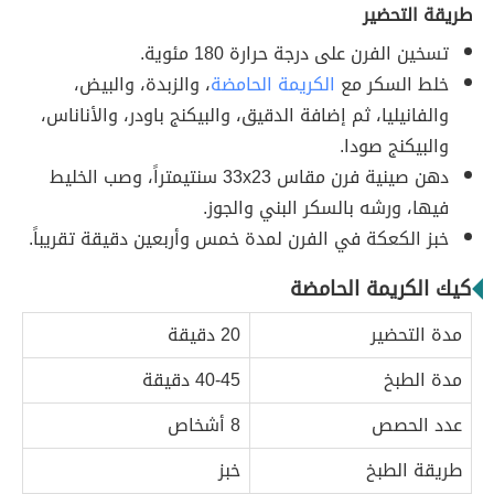
طريقة التحضير
تسخين الفرن على درجة حرارة 180 مئوية.
خلط السكر مع
الكريمة الحامضة
، والزبدة، والبيض،
والفانيليا، ثم إضافة الدقيق، والبيكنج باودر، والأناناس،
والبيكنج صودا.
دهن صينية فرن مقاس 33x23 سنتيمتراً، وصب الخليط
فيها، ورشه بالسكر البني والجوز.
خبز الكعكة في الفرن لمدة خمس وأربعين دقيقة تقريباً.
كيك الكريمة الحامضة
مدة التحضير
20 دقيقة
مدة الطبخ
40-45 دقيقة
عدد الحصص
8 أشخاص
طريقة الطبخ
خبز