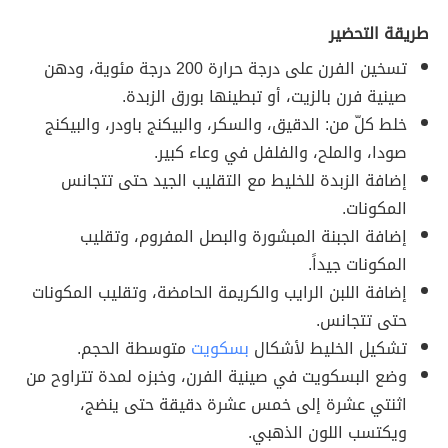
طريقة التحضير
تسخين الفرن على درجة حرارة 200 درجة مئوية، ودهن
صينية فرن بالزيت، أو تبطينها بورق الزبدة.
خلط كلّ من: الدقيق، والسكر، والبيكنج باودر، والبيكنج
صودا، والملح، والفلفل في وعاء كبير.
إضافة الزبدة للخليط مع التقليب الجيد حتى تتجانس
المكونات.
إضافة الجبنة المبشورة والبصل المفروم، وتقليب
المكونات جيداً.
إضافة اللبن الرايب والكريمة الحامضة، وتقليب المكونات
حتى تتجانس.
تشكيل الخليط لأشكال
بسكويت
متوسطة الحجم.
وضع البسكويت في صينية الفرن، وخبزه لمدة تتراوح من
اثنتي عشرة إلى خمس عشرة دقيقة حتى ينضج،
ويكتسب اللون الذهبي.