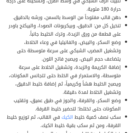
تثبيت الرف الشبكي في وسط الفرن، وتسخينه على درجة
حرارة 180 مئوية.
دهن قالب مفتوحاً من الوسط بالسمن، ورشه بالدقيق.
تنخيل كل من: الدقيق، وبيكربونات الصودا، والبيكنج باودر
على قطعة من ورق الزبدة، وترك الخليط جانباً.
وضع السكر، والبيض، والفانيليا في وعاء الخلاط،
وتشغيل المضرب الشبكي على سرعة متوسطة حتى
يتضاعف حجم البيض، ويصبح فاتح اللون.
إضافة الكريمة والزبدة، وتشغيل الخلاط على سرعة
متوسطة، والاستمرار في الخلط حتى تتجانس المكونات،
ويصبح الخليط هشاً وكريمياً، ثم إضافة خليط الدقيق،
وتشغيل الخلاط لمدة دقيقة.
وضع السكر، والقرفة، والجوز في طبق عميق، وتقليب
المكونات حتى تختلط؛ لتحضير خليط القرفة.
سكب نصف كمية خليط
الكيك
في القالب، ثم توزيع خليط
القرفة، ومن ثم سكب بقية خليط الكيك.