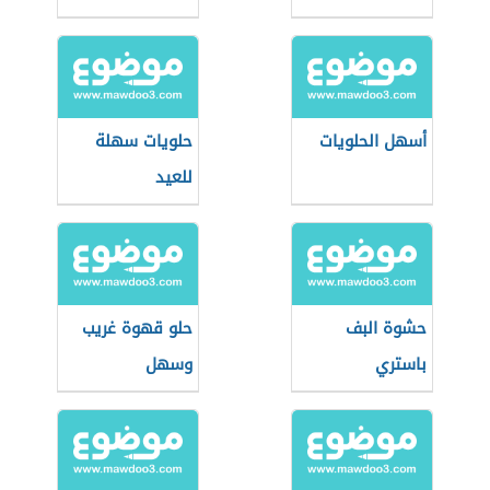
أسهل الحلويات
حلويات سهلة
للعيد
حشوة البف
حلو قهوة غريب
باستري
وسهل