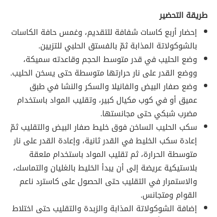
طريقة التحضير
إحضار أربع كاسات شفافة للتقديم، وغمس حافة الكاسات
بالشوكولاتة المذابة ثمّ بالفستق الحلبي للتزيين.
وضع الحليب في قدر متوسط الحجم وقاعدته سميكة،
ووضع القدر على نار حرارتها متوسطة حتى يسخن الحليب.
وضع صفار البيض والفانيلا والسكر والنشا في طبق
عميق أو في كوب مكيال كبير، وتقليب المواد باستخدام
مضرب شبكي حتى مجانستها.
سكب الحليب الساخن فوق خليط صفار البيض والتقليب ثمّ
إعادة سكب الخليط في القدر ثانية، وإعادة القدر على نار
متوسطة الحرارة، ثم تقليب المواد باستخدام ملعقة
بلاستيكية عريضة إلى أن يبدأ الخليط بالغليان والتماسك،
والاستمرار في التقليب حتى الحصول على كاسترد ناعم
القوام ومتجانس.
إضافة الشوكولاتة المذابة والزبدة والتقليب حتى اختلاط