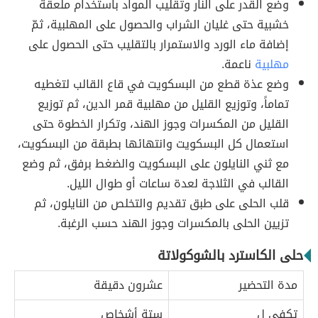
وضع القدر على النار وتقليب المواد باستخدام ملعقة
خشبية حتى غليان الشراب والحصول على المهلبية، ثمّ
إضافة ماء الورد والاستمرار بالتقليب حتى الحصول على
مهلبية
ناعمة.
وضع عذة قطع من البسكويت في قاع القالب لتغطيه
تماماً، وتوزيع القليل من مهلبية قمر الدين، ثم توزيع
القليل من المكسرات وجوز الهند، وتكرار الخطوة حتى
استعمال كل البسكويت وانتهائها بطبقة من البسكويت،
مع ثني النايلون على البسكويت والضغط برفق، ثم وضع
القالب في الثلاجة لعدة ساعات أو طوال الليل.
قلب الحلى على طبق تقديم والتخلص من النايلون، ثم
تزيين الحلى بالمكسرات وجوز الهند حسب الرغبة.
حلى الكاسترد بالشوكولاتة
مدة التحضير
عشرون دقيقة
تكفي لِ
ستة أشخاص