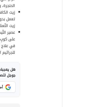
الحنجرة، و
زيت الكافو
تعمل بدور
زيت النّعن
عصير اللّ
على كوبٍ 
في علاج خ
للجراثيم ال
هل يعجبك 
جوجل لتصلك
أض