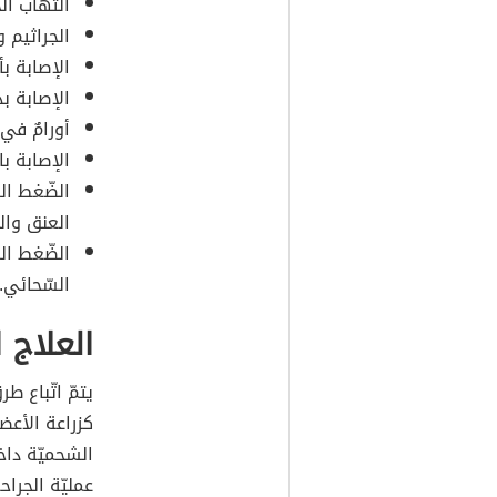
التهاب الح
الجراثيم 
الإصابة ب
الإصابة بد
أورامٌ في 
الإصابة با
الضّغط ال
العنق وال
الضّغط ال
السّحائي.
العلاج 
يتمّ اتّباع 
كزراعة الأعضا
الشحميّة داخل
عمليّة الجراح