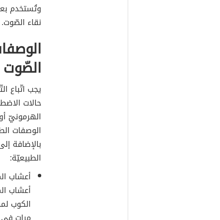
وتُستخدم بعض
نقاء الصّوت.
الوصفات
الصّوت
يجب اتّباع ال
حالات الاضطر
الهرمونيّ أول
الوصفات الطب
بالإضافة إلى
الطبيعيّة:
أعشاب الم
أعشاب الم
الكوب لمد
مراتٍ في 