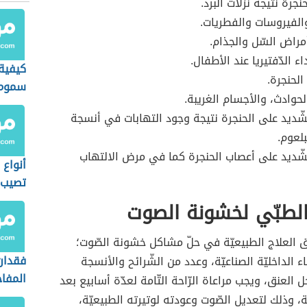
نجرة نتيجة نزلات البرد.
والفيروسات والفطريات.
أمراض السّل والجذام.
اء الدّفتيريا عند الأطفال.
كيفية
الحنجرة.
سموم 
لحوادث، والأجسام الغريبة.
شّديد على الحنجرة نتيجة وجود التهابات في أنسجة
بلعوم.
شّديد على أعصاب الحنجرة كما في مرض الالتهاب
أنواع 
تصيب 
الطبّي لخشونة الصوت
طرق العلاج الطبيعيّة في حلّ مشاكل خشونة الصّوت؛
فقدان
ء الداخليّة الصناعيّة، وعدد من الشّرائح والأنسجة
المفا
 العنق، ويجب مراعاة الرّاحة التّامة لعدّة أسابيع بعد
ة، وذلك لتعديل الصّوت وعودته لوتيرته الطبيعيّة،