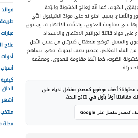
يُقوّي الصّوت، كما أنّه يُعالج الخشونة والبّحة.
فوائد 
ر والنّعناع: بسبب احتوائه على موادّ السّينيول التّي
طريقة 
ها على مقاومة العدوى، وتخفّف الالتهابات، ويحتوي
اع على مواد قاتلة لجراثيم الاحتقان والانسداد.
عبارات 
يمون والعسل: توضع ملعقتان كبيرتان من عسل النّحل
علاج ال
من الماء المغليّ، وعصير نصف ليمونة، فهي تساهم
أدوات 
شونة الصّوت، كما أنّها مقاومة للعدوى، ومعقّمة
حنجريّة.
أسباب 
كيفية
الحلق
محتوانا؟ أضف موضوع كمصدر مفضل لديك على
 مقالاتنا أولاً بأول في نتائج البحث.
أشهر ع
منتخب 
ف كمصدر مفضل على Google
مجلة م