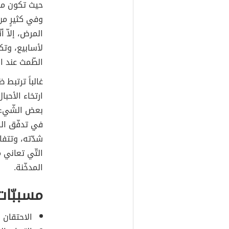
حيث تكون مصا
وفي كثيرٍ من 
المرض، إلاّ أ
لأسابيع، وتك
الطّمث عند ا
غالباً ترتبط 
ارتخاء الأحبا
بعض الشّيء، 
في تدفّق اله
شدّته، وتتفا
التّي تعاني 
المدخّنة.
مسببّات
الاحتقان ف