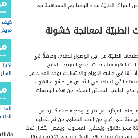
 المراكز الطبيّة مواد البوتيلزوم المساهمة في
كيف أ
 الطبيّة لمعالجة خشونة
مريض 
تّعليمات الطبيّة من أجل الوصول للعلاج، وخاصّةً في
ابات الهرمونيّة، بحيث يخضع المريض للعلاج
اختبار
ّاً، أمّا في حالات الأورام والالتهابات توجد العديد من
السلي
يعيّة التّي تساعد في التّخلص من خشونة الصّوت،
 علاج الطبيب المختصّ المحدّد، من هذه الوصفات
المخاط
يرميّة المركّزة: عن طريق وضع ملعقة كبيرة من
الجانب
يرميّة على كوبٍ من الماء المغليّ، من ثم تغطية
الصود
ّة عشر دقائق، ويُصفّى المشروب، ويمكن التّكرار ثلاث
مقالا
اليوم، حيث يساعد هذا المشروب على تخفيف احتقان