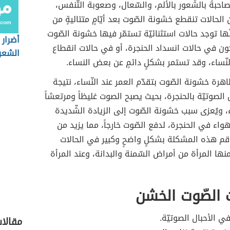
حبةً بالشّعور بالألم، والسّعال، وصعوبة التّنفس،
الحالات تنقطع خشونة الصّوت بعد أيّامٍ متتاليةٍ من
نّها توجد حالات استثنائيّة تستمّر فيها خشونة الصّوت
أضرار ا
ون في حالات انسداد الحنجرة، أو في حالات انقطاع
الشعر
لنّساء، وقد تستمر بشكلٍ دائمٍ عن بعض النساء.
ظاهرة خشونة الصّوت بتقدّم العمر عند النّساء، نتيجة
ل الصوتيّة بالحنجرة، بحيث يصبح الصوت غليظاً ومرتعشاً
ويُعزى سبب خشونة الصّوت إلى الزيادة الشّديدة
واء في الحنجرة، لدفع الصّوت خارجاً، مما يزيد من
قم هذه المشكلة بشكلٍ واضحٍ وكبير في الحالات
منها المرأة من أمراض السّمنة والبدانة، وعند المرأة
 الصّوت الخشن
ي الأحبال الصوتيّة.
مقالا