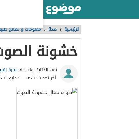
أكبر موقع عربي بالعالم
الرئيسية
/
صحة
،
معلومات و نصائح طبية
خشونة الصوت
سارة زقيب
تمت الكتابة بواسطة:
آخر تحديث:
٠٩:٢٩ ، ٩ مايو ٢٠١٦