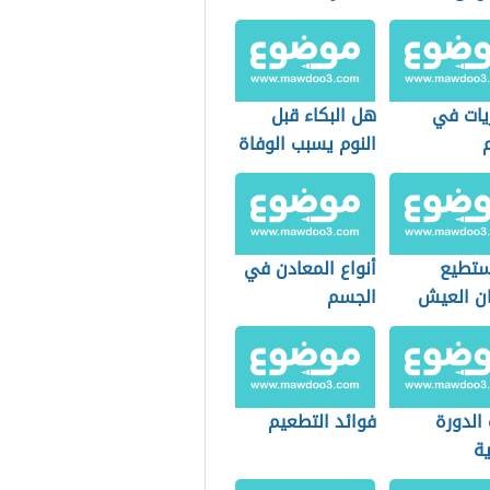
يات في
هل البكاء قبل
النوم يسبب الوفاة
تطيع
أنواع المعادن في
ان العيش
الجسم
 واحدة
لدورة
فوائد التطعيم
ية