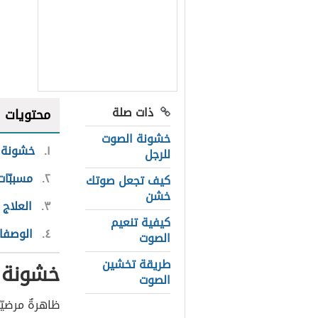
ذات صلة
محتويات
خشونة الصوت
١
خشونة 
للرجل
٢
مسببّات
كيف تجعل صوتك
خشن
٣
العلاج
كيفية تنعيم
٤
الوصفات
الصوت
طريقة تخشين
خشونة 
الصوت
ظاهرةٌ مرضيّ