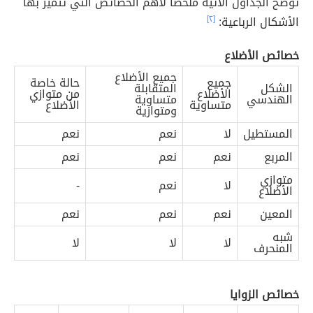
توضّح الجداول الآتية ملخّصاً لأهم الخصائص التي تتميّز بها
الأشكال الرباعية:
[٢]
خصائص الأضلاع
جميع الأضلاع
جميع
حالة خاصة
الشكل
المتقابلة
الأضلاع
من متوازي
الهندسي
متساوية
متساوية
الأضلاع
ومتوازية
المستطيل
لا
نعم
نعم
المربع
نعم
نعم
نعم
متوازي
لا
نعم
-
الأضلاع
المعين
نعم
نعم
نعم
شبه
لا
لا
لا
المنحرف
خصائص الزوايا