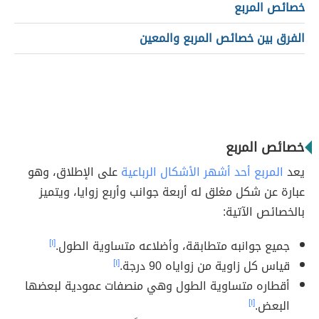
خصائص المربع
الفرق بين خصائص المربع والمعين
خصائص المربع
يعد
المربع أحد أشهر الأشكال الرباعية
على الإطلاق، وهو
عبارة عن شكل مغلق له أربعة جوانب وأربع زوايا، ويتميز
بالخصائص الآتية:
جميع جوانبه متطابقة، وأضلاعه متساوية الطول.
[١]
قياس كل زاوية من زواياه 90 درجة.
[١]
أقطاره متساوية الطول وهي منصفات عمودية لبعضها
البعض.
[١]