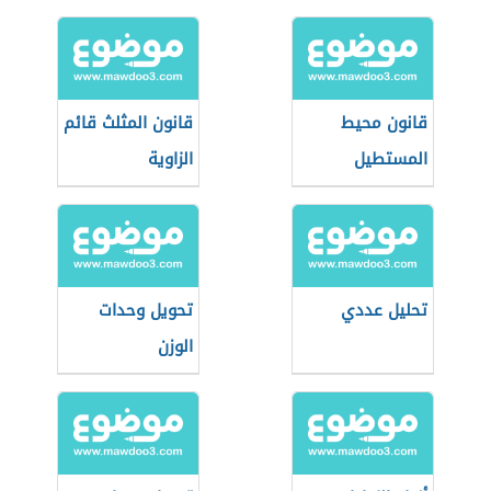
قانون محيط
قانون المثلث قائم
المستطيل
الزاوية
تحليل عددي
تحويل وحدات
الوزن