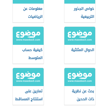
خواص الجذور
معلومات عن
التربيعية
الرياضيات
الدوال المثلثية
كيفية حساب
المتوسط
الحسابي
بحث عن نظرية
تمارين على
ذات الحدين
استنتاج المساقط
في الرسم