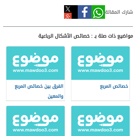
شارك المقالة
مواضيع ذات صلة بـ : خصائص الأشكال الرباعية
خصائص المربع
الفرق بين خصائص المربع
والمعين