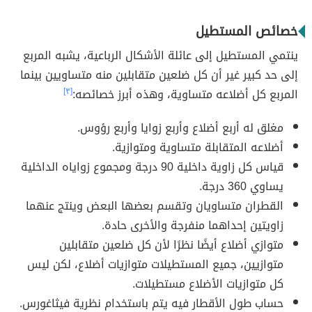
خصائص المستطيل
ينتمي المستطيل إلى عائلة الأشكال الرباعية، يشبه المربع
إلى حد كبير غير أن كل ضلعين متقابلين منه متساويين بينما
المربع كل أضلاعه متساوية، وهذه أبرز خصائصه:
[٣]
مغلق له أربع أضلاع وأربع زوايا وأربع رؤوس.
أضلاعه المتقابلة متساوية ومتوازية.
قياس كل زاوية داخلية 90 درجة ومجموع زواياه الداخلية
يساوي 360 درجة.
القطران متساويان وتقسم بعضها البعض وينتج عنهما
زاويتين إحداهما منفرجة والأخرى حادة.
متوازي أضلاع أيضًا نظرًا لأن كل ضلعين متقابلين
متوازيين، جميع المستطيلات متوازيات أضلاع، لكن ليس
كل متوازيات الأضلاع مستطيلات.
حساب طول الأقطار فيه يتم باستخدام نظرية فيثاغورس.