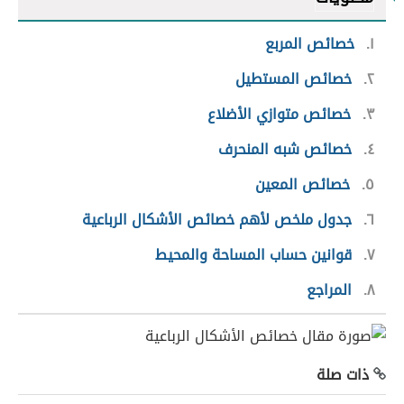
١
خصائص المربع
٢
خصائص المستطيل
٣
خصائص متوازي الأضلاع
٤
خصائص شبه المنحرف
٥
خصائص المعين
٦
جدول ملخص لأهم خصائص الأشكال الرباعية
٧
قوانين حساب المساحة والمحيط
٨
المراجع
ذات صلة