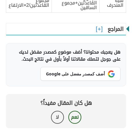
شبه
مجموع
القاعدتين+مجموع
المنحرف
القاعدتين/2×الارتفاع
الساقين
المراجع
هل يعجبك محتوانا؟ أضف موضوع كمصدر مفضل لديك
على جوجل لتصلك مقالاتنا أولاً بأول في نتائج البحث.
أضف كمصدر مفضل على Google
هل كان المقال مفيداً؟
نعم
لا