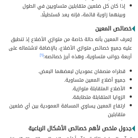
إذا كان كل ضلعين متقابلين متساويين في الطول
وبينهما زاوية قائمة، فإنه يعد مُستطيلًا.
خصائص المعين
يُعرف المعين بأنه حالة خاصة من متوازي الأضلاع إذ تنطبق
عليه جميع خصائص متوازي الأضلاع، بالإضافة لاشتماله على
أربعة جوانب متساوية، وهذه أبرز خصائصه:
[٦]
قطراه منصفان عموديان لبعضهما البعض.
جميع أضلاع المعين متساوية.
الأضلاع المتقابلة متوازية.
الزوايا المتقابلة متطابقة.
ارتفاع المعين يساوي المسافة العمودية بين أي ضلعين
متقابلين
جدول ملخص لأهم خصائص الأشكال الرباعية