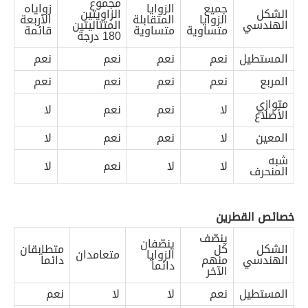
مجموع
جميع
الزوايا
زواياه
الشكل
الزاويتين
الزوايا
المتقابلة
الأربعة
الهندسي
المتتاليتين
متساوية
متساوية
قائمة
180 درجة
المستطيل
نعم
نعم
نعم
نعم
المربع
نعم
نعم
نعم
نعم
متوازي
لا
نعم
نعم
لا
الأضلاع
المعين
لا
نعم
نعم
لا
شبه
لا
لا
نعم
لا
المنحرف
خصائص القطرين
ينصّف
ينصّفان
الشكل
كل
متطابقان
الزوايا
متعامدان
الهندسي
منهم
دائماً
دائماً
الآخر
المستطيل
نعم
لا
لا
نعم