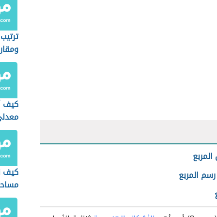
ترتيب 
ومقار
العدد 9 للأطفا
كيف 
معدل
المربع
كيف 
رسم المربع
مساحة