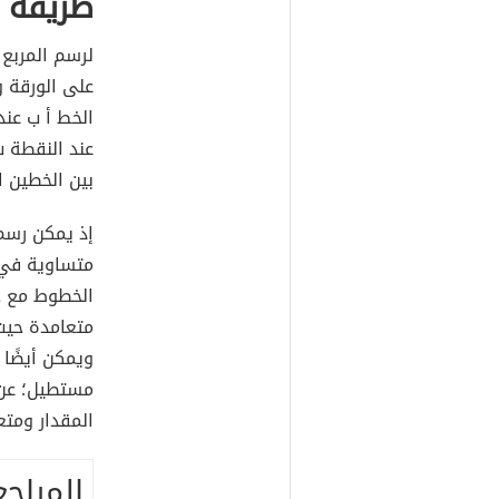
طريقة ر
لرسم المربع
على الورقة و
الخط أ ب عند
عند النقطة ب
بين الخطين ا
إذ يمكن رسم
متساوية في ا
الخطوط مع خط
ويمكن أيضًا 
مستطيل؛ عن 
المقدار ومتع
المراجع