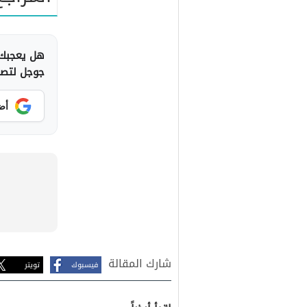
هل يعجبك 
جوجل لتصلك
أض
شارك المقالة
فيسبوك
تويتر