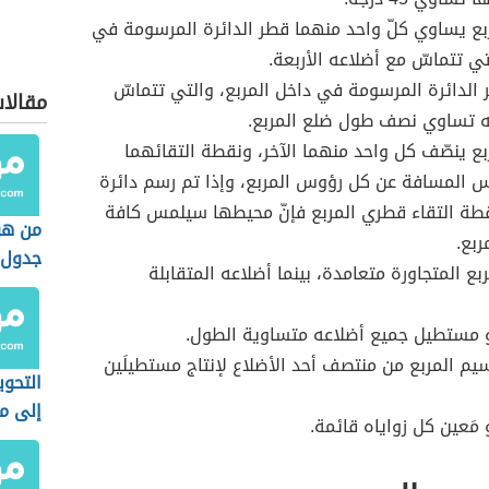
بع يساوي كلّ واحد منهما قطر الدائرة المرسومة في
تي تتماسّ مع أضلاعه الأربعة.
لدائرة المرسومة في داخل المربع، والتي تتماسّ
مقالا
ه تساوي نصف طول ضلع المربع.
بع ينصّف كل واحد منهما الآخر، ونقطة التقائهما
 المسافة عن كل رؤوس المربع، وإذا تم رسم دائرة
طة التقاء قطري المربع فإنّ محيطها سيلمس كافة
من هو
بع.
جدول 
بع المتجاورة متعامدة، بينما أضلاعه المتقابلة
و مستطيل جميع أضلاعه متساوية الطول.
م المربع من منتصف أحد الأضلاع لإنتاج مستطيلَين
التحوي
إلى مت
 مَعين كل زواياه قائمة.