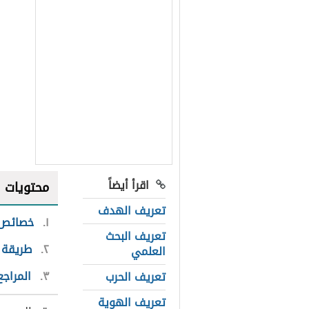
اقرأ أيضاً
محتويات
تعريف الهدف
١
خصائص 
تعريف البحث
٢
طريقة 
العلمي
٣
المراجع
تعريف الحرب
تعريف الهوية