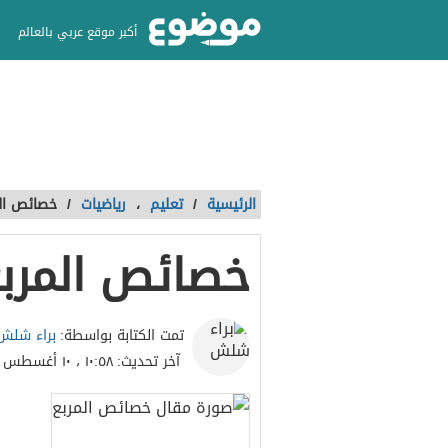
أكبر موقع عربي بالعالم
الرئيسية
/
تعليم
،
رياضيات
/
خصائص الم
خصائص المرب
براء شلش
تمت الكتابة بواسطة:
آخر تحديث:
١٠:٥٨ ، ١٠ أغسطس ٢٠٢٣