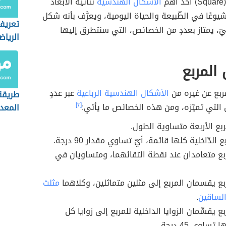
م
الأشكال الهندسية
ثنائية الأبعاد
يوعًا في الطّبيعة والحياة اليومية، ويعرَّف بأنه شكل
تعريف
ّ، يمتاز بعددٍ من الخصائص، التي سنتطرق إليها
الرياض
المربع
لمربع عن غيره من
الأشكال الهندسية الرباعية
عبر عددٍ
طريقة
التي تميّزه، ومن هذه الخصائص ما يأتي:
[٢]
المعد
ربع الأربعة متساوية الطول.
ع الدّاخلية كلها قائمة، أيّ تساوي مقدار 90 درجة.
بع متعامدان عند نقطة التقائهما، ومتساويان في
بع يقسمان المربع إلى مثلين متماثلين، وكلاهما
مثلث
لساقين
.
ع يقسِّمان الزوايا الداخلية للمربع إلى زوايا كل
ساوي 45 درجة.