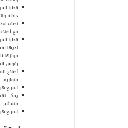
قطرا المر
داخله وال
نصف قطر ا
مع أضلاع
قطرا المر
لديها نفس
مركزها نق
رؤوس المر
أضلاع المر
متوازية.
المربع ه
يمكن تقسي
متماثلين.
المربع هو