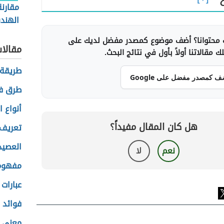
مقارنة
الهندس
واللاإ
محتوانا؟ أضف موضوع كمصدر مفضل لديك على
مقالا
 مقالاتنا أولاً بأول في نتائج البحث.
طريقة 
ف كمصدر مفضل على Google
طرق فق
أنواع 
هل كان المقال مفيداً؟
تعريف 
العصيد
نعم
لا
مفهوم 
عبارات 
فوائد 
معنى 