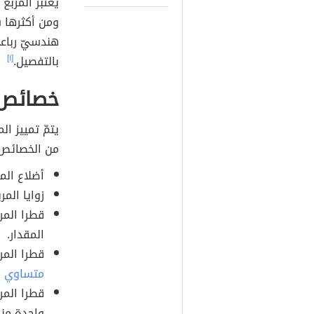
يعتبر المربع (Square) أحد أه
ومن أكثرها ش
هندسيّ رباعي
بالتفصيل.
[١]
خصائص 
يتمّ تمييز ا
من الخصائص 
أضلاع الم
زوايا المرب
قطرا المر
المقدار.
قطرا المر
متساوي ا
قطرا المرب
واحدة منها ت