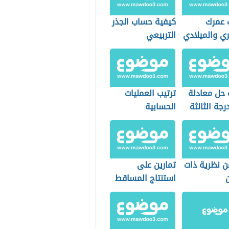
عمرك
كيفية حساب الجذر
ي والميلادي
التربيعي
 حل معادلة
ترتيب العمليات
رجة الثالثة
الحسابية
ن نظرية ذات
تمارين على
استنتاج المساقط
في الرسم
الهندسي