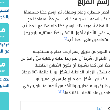
سم المربع
احسب 
 أحضر مسطرة وقلم ومنقلة، ثم ارسم خطًا مستقيمًا
بالهجر
ليكن اسمه أ ب، وبعد ذلك ارسم خطًّا متعامدًا مع
 النقطة أ، وبعد ذلك ارسم خطًا متعامدًا مع الخط أ ب
، وفي النّهاية أكمِل الشكل بخطّ مستقيم رابع يصل
لمتعامدين على الخط أ ب.
[٣]
كيفية
من الد
 المربع عن طريق رسم أربعة خطوطٍ مستقيمة
لأطوال، شرط أن يتم ربط بداية ونهاية كلّ واحدٍ من
ّ آخر، كما يشترط أن تكون الأضلاع الدّاخلية
متعامدة حيث تشكّل الزّوايا الداخلية للشكل زوايا قائمة (90 درجة)،
التأكد أن الشّكل هو مربّع وليس أي معين أو
بحث ع
الحدين
طريق رسم قطرين والتأكد من أنهما متساويين في
امدين عند نقطة التقائهما.
[٣]
[٤]