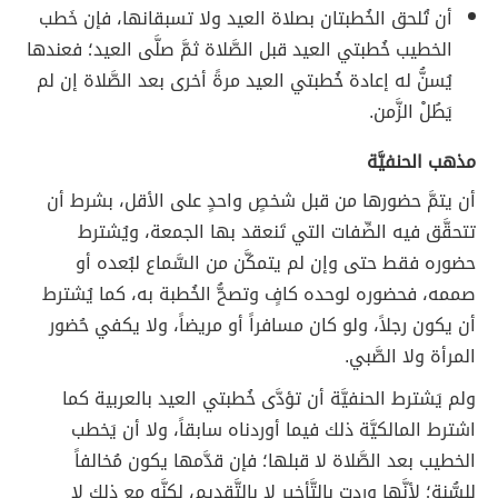
أن تُلحق الخُطبتان بصلاة العيد ولا تسبقانها، فإن خَطب
الخطيب خُطبتي العيد قبل الصَّلاة ثمَّ صلَّى العيد؛ فعندها
يُسنُّ له إعادة خُطبتي العيد مرةً أخرى بعد الصَّلاة إن لم
يَطُلْ الزَّمن.
مذهب الحنفيَّة
أن يتمَّ حضورها من قبل شخصٍ واحدٍ على الأقل، بشرط أن
تتحقَّق فيه الصِّفات التي تَنعقد بها الجمعة، ويُشترط
حضوره فقط حتى وإن لم يتمكَّن من السَّماع لبُعده أو
صممه، فحضوره لوحده كافٍ وتصحُّ الخُطبة به، كما يُشترط
أن يكون رجلاً، ولو كان مسافراً أو مريضاً، ولا يكفي حُضور
المرأة ولا الصَّبي.
ولم يَشترط الحنفيَّة أن تؤدَّى خُطبتي العيد بالعربية كما
اشترط المالكيَّة ذلك فيما أوردناه سابقاً، ولا أن يَخطب
الخطيب بعد الصَّلاة لا قبلها؛ فإن قدَّمها يكون مُخالفاً
للسُّنة؛ لأنَّها وردت بالتَّأخير لا بالتَّقديم، لكنَّه مع ذلك لا