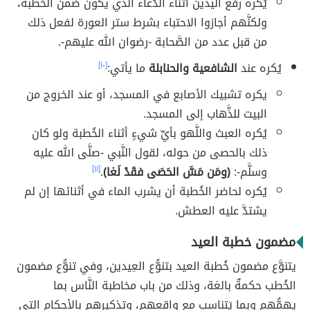
يُكره رفع اليدين أثناء الدُّعاء الذي يكون ضمن الخُطبة،
ولكنَّهم أجازوا الاحتباء بشرط ستر العورة لفعل ذلك
من قبل عدد من الصَّحابة -رضوان الله عليهم-.
يُكره عند
الشافعية والحنابلة
ما يأتي:
[١٠]
يكره تشبيك الأصابع في المسجد، أو عند الخروج من
البيت للذَّهاب إلى المسجد.
يُكره العبث واللَّهو بأيِّ شيءٍ أثناء الخُطبة ولو كان
ذلك بالحصى من حوله، لقول النَّبي -صلَّى الله عليه
وسلَّم-:
(ومَن مَسَّ الحَصَى فقَدْ لَغا)
.
[١١]
يُكره لحاضر الخُطبة أن يشرب الماء في أثنائها إن لم
يشتدَّ عليه العطش.
مضمون خطبة العيد
يتنوَّع مضمون خُطبة العيد بتنوُّع العِيدين، وفي تنوُّع مضمون
الخُطب حكمةٌ بالغة، وذلك من باب مخاطبة النَّاس بما
يهمُّهم وبما يَتناسب مع واقعهم، وتذكيرهم بالأحكام التي