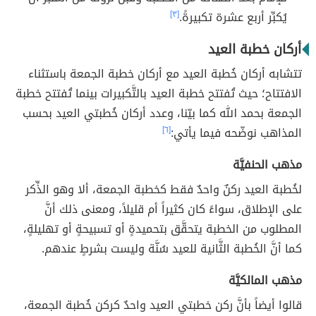
يُكبِّر أربع عشرة تكبيرةً.
[٣]
أركان خطبة العيد
تتشابه أركان خُطبة العيد مع أركان خطبة الجمعة باستثناء
الافتتاح؛ حيث تُفتتح خطبة العيد بالتَّكبيرات بينما تُفتتح خطبة
الجمعة بحمد الله كما بيّنا، وعدد أركان خُطبتي العيد بحسب
المذاهب نوضّحه فيما يأتي:
[٦]
مذهب الحنفيَّة
لخُطبة العيد ركنٌ واحدٌ فقط كخطبة الجمعة، ألا وهو الذِّكر
على الإطلاق، سواءً كان كثيراً أم قليلاً، ومعنى ذلك أنَّ
المطلوب من الخطبة يتحقَّق بتحميدةٍ أو تسبيحةٍ أو تهليلةٍ،
كما أنَّ الخُطبة الثَّانية للعيد سُنَّة وليست بشرطٍ عندهم.
مذهب المالكيَّة
قالوا أيضاً بأنَّ ركن خطبتي العيد واحدٌ كركن خُطبة الجمعة،