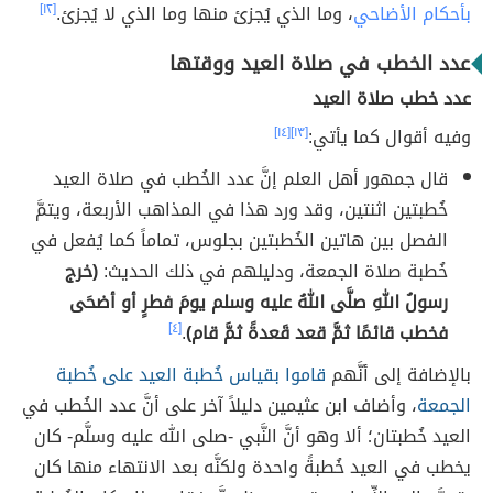
بأحكام الأضاحي
، وما الذي يُجزئ منها وما الذي لا يُجزئ.
[١٢]
عدد الخطب في صلاة العيد ووقتها
عدد خطب صلاة العيد
وفيه أقوال كما يأتي:
[١٣]
[١٤]
قال جمهور أهل العلم إنَّ عدد الخُطب في صلاة العيد
خُطبتين اثنتين، وقد ورد هذا في المذاهب الأربعة، ويتمَّ
الفصل بين هاتين الخُطبتين بجلوس، تماماً كما يُفعل في
خُطبة صلاة الجمعة، ودليلهم في ذلك الحديث:
(خرج
رسولُ اللهِ صلَّى اللهُ عليه وسلم يومَ فطرٍ أو أضحَى
فخطب قائمًا ثمَّ قعد قَعدةً ثمَّ قام)
.
[٤]
بالإضافة إلى أنَّهم
قاموا بقياس خُطبة العيد على خُطبة
الجمعة
، وأضاف ابن عثيمين دليلاً آخر على أنَّ عدد الخُطب في
العيد خُطبتان؛ ألا وهو أنَّ النَّبي -صلى الله عليه وسلَّم- كان
يخطب في العيد خُطبةً واحدة ولكنَّه بعد الانتهاء منها كان