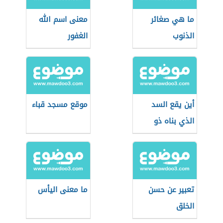
ما هي صغائر
معنى اسم الله
الذنوب
الغفور
أين يقع السد
موقع مسجد قباء
الذي بناه ذو
القرنين
تعبير عن حسن
ما معنى اليأس
الخلق