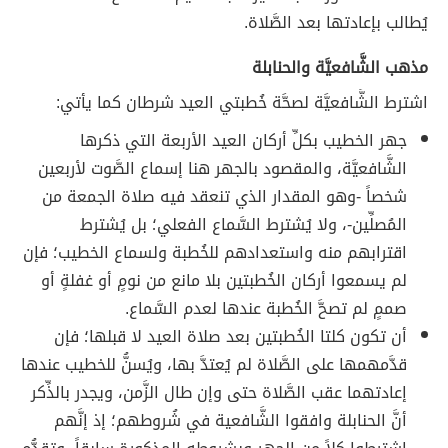
يُطالب بإعادتها بعد الصَّلاة.
مذهب الشَّافعيَّة والحنابلة
اشترط الشَّافعيَّة لصحَّة خُطبتي العيد شرطان كما يأتي:
جهر الخطيب بكلِّ أركان العيد الأربعة التي ذكرها
الشَّافعيَّة، والمقصود بالجهر هنا إسماع الصَّوت لأربعين
شخصاً -وهو المقدار الذي تنعقد فيه صلاة الجمعة من
المُصلِّين-، ولا يُشترط السَّماع الفعلي؛ بل يُشترط
اقترابهم منه واستعدادهم للخُطبة ولسماع الخطيب؛ فإن
لم يسمعوا أركان الخُطبتين بلا مانع من نومٍ أو غفلةٍ أو
صممٍ لم تصحَّ الخُطبة عندها لعدم السَّماع.
أن تكون كلتا الخُطبتين بعد صلاة العيد لا قبلها؛ فإن
قدَّمهمها على الصَّلاة لم يُعتدَّ بها، ويُسنُّ للخطيب عندها
إعادتهما عقب الصَّلاة حتى وإن طال الزَّمن، ويجدر بالذِّكر
أنَّ الحنابلة وافقوا الشَّافعية في شُروطهم؛ إذ إنَّهم