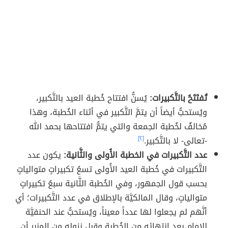
تُفتَتَحُ بالتَّكبيرات:
يُسنُّ افتتاح خُطبة العيد بالتَّكبير،
ويُستحبُّ أيضاً أن يتمَّ التَّكبير في أثناء الخُطبة، وهذا
مُخالفٌ لخُطبة الجمعة والتي يتمُّ افتتاحها بحمد الله
-تعالى- لا بالتَّكبير.
[٢]
عدد التَّكبيرات في الخطبة الأُولى والثَّانية:
يكون عدد
التَّكبيرات في خُطبة العيد الأُولى تسعُ تكبيراتٍ متوالياتٍ
بحسب قول الجمهور، وفي الخُطبة الثَّانية سبعُ تكبيراتٍ
متوالياتٍ، وقال المالكيَّة بالإطلاق في عدد التَّكبيرات؛ أي
أنَّهم لم يجعلوا لها عدداً معيناً، ويُستحبُّ عند الحنفيَّة
للإمام بعد انتهائه من الخُطبة وقبل نزوله من المنبر أن