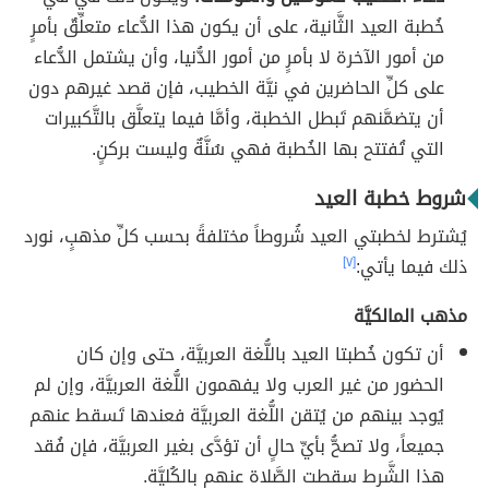
خُطبة العيد الثَّانية، على أن يكون هذا الدُّعاء متعلِّقٌ بأمرٍ
من أمور الآخرة لا بأمرٍ من أمور الدُّنيا، وأن يشتمل الدُّعاء
على كلِّ الحاضرين في نيَّة الخطيب، فإن قصد غيرهم دون
أن يتضمَّنهم تَبطل الخطبة، وأمَّا فيما يتعلَّق بالتَّكبيرات
التي تُفتتح بها الخُطبة فهي سُنَّةٌ وليست بركنٍ.
شروط خطبة العيد
يُشترط لخطبتي العيد شُروطاً مختلفةً بحسب كلِّ مذهبٍ، نورد
ذلك فيما يأتي:
[٧]
مذهب المالكيَّة
أن تكون خُطبتا العيد باللُّغة العربيَّة، حتى وإن كان
الحضور من غير العرب ولا يفهمون اللُّغة العربيَّة، وإن لم
يُوجد بينهم من يُتقن اللُّغة العربيَّة فعندها تَسقط عنهم
جميعاً، ولا تصحُّ بأيِّ حالٍ أن تؤدَّى بغير العربيَّة، فإن فُقد
هذا الشَّرط سقطت الصَّلاة عنهم بالكُليَّة.