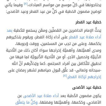
يَحتاجونها في كلِّ موسمٍ من مواسم العبادات،
[١٢]
وفيما يأتي
توضيح مضمون الخطبة في كلٍّ من عيد الفطر وعيد الأضحى:
خطبة عيد الفطر
يَحثُّ الإمام الحاضرين من المُصلِّين وممَّن يستمع للخُطبة
بعد
أداء صلاة عيد الفطر
على أداء زكاة الفطر، ويقوم بتذكيرهم
بحُكمها، وعلى من تجب من المسلمين، ووقت وُجوبها،
ومدى أهميَّتها، وأهميَّة إخراجها سواءً أكان ذلك من النَّاحية
الدِّينيَّة وتحصيل الأجر، أو من النَّاحية الدُّنيويَّة لمِا فيها من
تحقيقٍ للتَّكافل بين أفراد المجتمع، كما ويُذكِّرهم أنَّ الله
-سبحانه وتعالى- قد علَّق قُبول صيامهم لشهر رمضان على
إخراجهم لزكاة الفطر
.
[١٢]
خطبة عيد الأضحى
يكون مضمون الخُطبة بعد
أداء صلاة عيد الأضحى
عن
الأضاحي، وحُكمها، وأهميَّتها وفضلها،
وكلُّ ما يتعلَّق