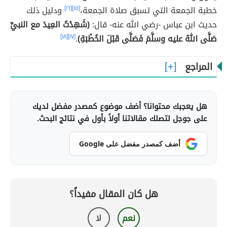
خطبة الجمعة التي تسبق صلاة الجمعة،
[١٥]
[١٦]
ودليل ذلك
حديث ابن عباس -رضي الله عنه- قال:
(شَهِدْتُ العِيدَ مع النبيِّ
صَلَّى اللهُ عليه وسلَّمَ فَصَلَّى قَبْلَ الخُطْبَةِ)
.
[١٧]
[١٨]
المراجع
هل يعجبك محتوانا؟ أضف موضوع كمصدر مفضل لديك
على جوجل لتصلك مقالاتنا أولاً بأول في نتائج البحث.
أضف كمصدر مفضل على Google
هل كان المقال مفيداً؟
نعم
لا