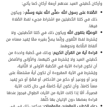
وأركان خُطبتي العيد عندهم أربعة أركانٍ كما يأتي:
الصَّلاة على رسول الله -صلَّى الله عليه وسلَّم-:
ويكون
ذلك في كلتا الخُطبتين مع اشتراط مجيء لفظ الصَّلاة
فيها.
الوصيَّة بتقوى الله
ويكون ذلك في كلتا الخُطبتين، ولا
يُشترط لفظ التَّقوى وإنَّما يصحُّ بغيره ممَّا يُفيد معناه من
ألفاظ الطَّاعة ونحوهما.
قراءة آية من القرآن الكريم:
وذلك في خُطبة واحدة من
خُطبتي العيد ولا يُشترط في كليهما، والأَوْلى والأفضل
أن تكون قراءة الآية في الخُطبة الأولى لا الثَّانية،
ويُشترط في الآية المقروءة أن تكون آيةً مشتملةً على
وعدٍ أو ووعيدٍ أو حكمٍ من الأحكام، أو قصَّةٍ أو خبرٍ يُفيد
معناً كاملاً، وأن تكون آيةً كاملةً في حال كانت الآية
قصيرةً، أمَّا إذا كانت الآية من الآيات الطِوال فيجوز عندها
قراءة بعضها دون الإتيان بها كلِّها.
دعاء الخطيب للمؤمنين والمؤمنات:
ويكون ذلك في في