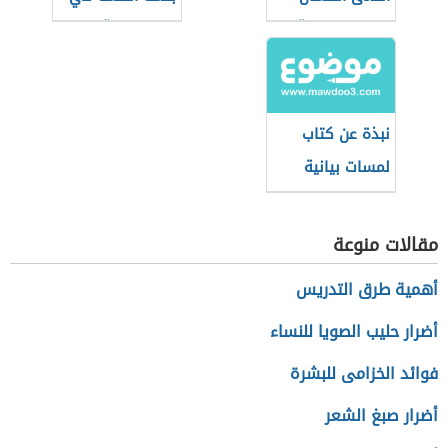
في علوم القرآن
التعبير القرآني
نبذة عن كتاب
لمسات بيانية
لفاضل السامرائي
مقالات منوعة
أهمية طرق التدريس
أضرار حليب الصويا للنساء
فوائد الخزامى للبشرة
أضرار صبغ الشعر