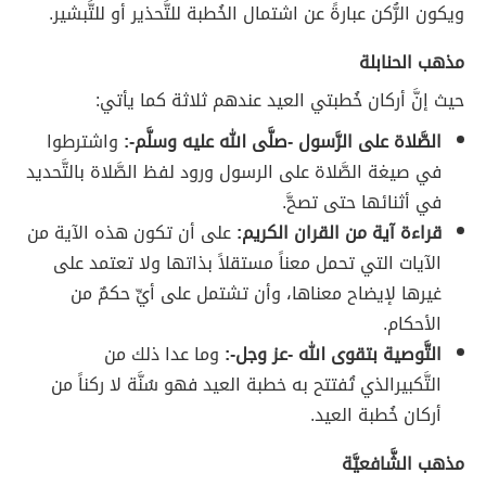
ويكون الرُّكن عبارةً عن اشتمال الخُطبة للتَّحذير أو للتَّبشير.
مذهب الحنابلة
حيث إنَّ أركان خُطبتي العيد عندهم ثلاثة كما يأتي:
الصَّلاة على الرَّسول -صلَّى الله عليه وسلَّم-:
واشترطوا
في صيغة الصَّلاة على الرسول ورود لفظ الصَّلاة بالتَّحديد
في أثنائها حتى تصحَّ.
قراءة آية من القران الكريم:
على أن تكون هذه الآية من
الآيات التي تحمل معناً مستقلاً بذاتها ولا تعتمد على
غيرها لإيضاح معناها، وأن تشتمل على أيِّ حكمٌ من
الأحكام.
التَّوصية بتقوى الله -عز وجل-:
وما عدا ذلك من
التَّكبيرالذي تُفتتح به خطبة العيد فهو سُنَّة لا ركناً من
أركان خُطبة العيد.
مذهب الشَّافعيَّة