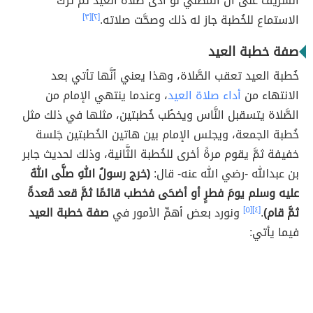
الشَّريف على أنَّ المُصلِّي لو أدَّى صلاة العيد ثمَّ ترك
الاستماع للخُطبة جاز له ذلك وصحَّت صلاته.
[٢]
[٣]
صفة خطبة العيد
خُطبة العيد تعقب الصَّلاة، وهذا يعني أنَّها تأتي بعد
الانتهاء من
أداء صلاة العيد
، وعندما ينتهي الإمام من
الصَّلاة يتسقبل النَّاس ويخطُب خُطبتين، مثلها في ذلك مثل
خُطبة الجمعة، ويجلس الإمام بين هاتين الخُطبتين جَلسة
خفيفة ثمَّ يقوم مرةً أخرى للخُطبة الثَّانية، وذلك لحديث جابر
بن عبدالله -رضي الله عنه- قال:
(خرج رسولُ اللهِ صلَّى اللهُ
عليه وسلم يومَ فطرٍ أو أضحَى فخطب قائمًا ثمَّ قعد قَعدةً
ثمَّ قام)
.
[٤]
[٥]
ونورد بعض أهمِّ الأمور في
صفة خطبة العيد
فيما يأتي: