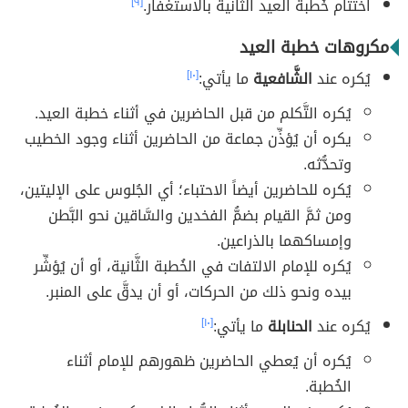
اختتام خُطبة العيد الثَّانية بالاستغفار.
[٩]
مكروهات خطبة العيد
يُكره عند
الشَّافعية
ما يأتي:
[١٠]
يُكره التَّكلم من قبل الحاضرين في أثناء خطبة العيد.
يكره أن يُؤذِّن جماعة من الحاضرين أثناء وجود الخطيب
وتحدُّثه.
يُكره للحاضرين أيضاً الاحتباء؛ أي الجُلوس على الإليتين،
ومن ثمَّ القيام بضمُّ الفخدين والسَّاقين نحو البَّطن
وإمساكهما بالذراعين.
يُكره للإمام الالتفات في الخُطبة الثَّانية، أو أن يُؤشِّر
بيده ونحو ذلك من الحركات، أو أن يدقَّ على المنبر.
يُكره عند
الحنابلة
ما يأتي:
[١٠]
يُكره أن يُعطي الحاضرين ظهورهم للإمام أثناء
الخُطبة.