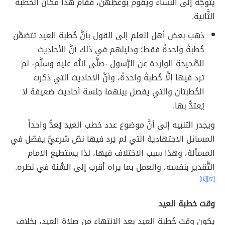
يتوجَّه إلى النِّساء ويقوم بوعظِهنَّ، فقام هذا مكان الخُطبة
الثَّانية.
ذهب بعض أهل العلم إلى القول بأنَّ خُطبة العيد تتضمَّن
خُطبةً واحدةً فقط؛ ودليلهم في ذلك أنَّ الأحاديث
الصَّحيحة الواردة عن الرَّسول -صلَّى الله عليه وسلَّم- لم
ترد فيها إلَّا خُطبةً واحدةً، وأنَّ الاحاديث التي ذكرت
الخُطبتان والتي يفصل بينهما جلسة أحاديث ضعيفة لا
يُعتدُّ بها.
ويجدر التنبيه إلى أنَّ موضوع عدد خطب العيد يُعدُّ واحداً
المسائل الاجتهادية التي لم يَرد فيها نصٌ شرعيٌّ يفصّل في
المسألة، وهذا سبب الاختلاف فيها، لذا يستطيع الإمام
التَّقدير بنفسه، والعمل بما يراه أقرب إلى السُّنة في نظره.
[١٤]
[١٣]
وقت خطبة العيد
يكون وقت خُطبة العيد بعد الانتهاء من صلاة العيد، بخلاف