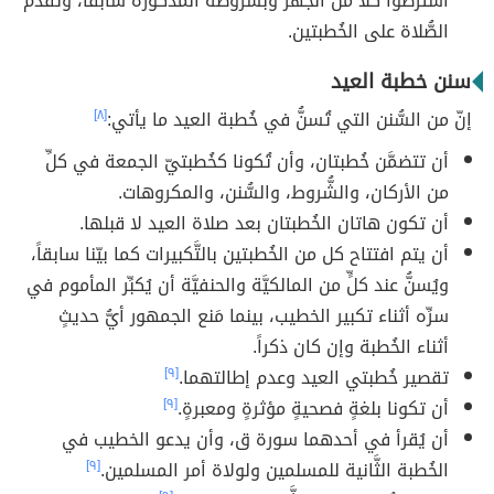
اشترطوا كلاً من الجهر وبشروطه المذكورة سابقاً، وتقدُّم
الصُّلاة على الخُطبتين.
سنن خطبة العيد
إنّ من السُّنن التي تُسنُّ في خُطبة العيد ما يأتي:
[٨]
أن تتضمَّن خُطبتان، وأن تُكونا كخُطبتيّ الجمعة في كلِّ
من الأركان، والشُّروط، والسُّنن، والمكروهات.
أن تكون هاتان الخُطبتان بعد صلاة العيد لا قبلها.
أن يتم افتتاح كل من الخُطبتين بالتَّكبيرات كما بيّنا سابقاً،
ويُسنُّ عند كلٍّ من المالكيَّة والحنفيَّة أن يُكبِّر المأموم في
سرِّه أثناء تكبير الخطيب، بينما مَنع الجمهور أيُّ حديثٍ
أثناء الخُطبة وإن كان ذكراً.
تقصير خُطبتي العيد وعدم إطالتهما.
[٩]
أن تكونا بلغةٍ فصحيةٍ مؤثرةٍ ومعبرةٍ.
[٩]
أن يُقرأ في أحدهما سورة ق، وأن يدعو الخطيب في
الخُطبة الثَّانية للمسلمين ولولاة أمر المسلمين.
[٩]