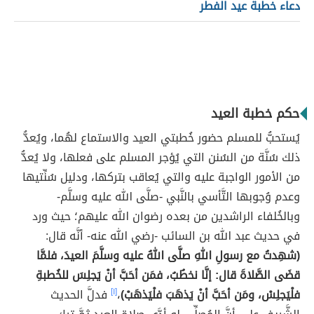
دعاء خطبة عيد الفطر
حكم خطبة العيد
يُستحبُّ للمسلم حضور خُطبتي العيد والاستماع لهُما، ويُعدُّ
ذلك سُنَّة من السُنن التي يُؤجر المسلم على فعلها، ولا يُعدُّ
من الأمور الواجبة عليه والتي يُعاقب بتركها، ودليل سُنِّتيها
وعدم وُجوبها التَّأسي بالنَّبي -صلَّى الله عليه وسلَّم-
وبالخُلفاء الراشدين من بعده رضوان الله عليهم؛ حيث ورد
في حديث عبد الله بن السائب -رضي الله عنه- أنَّه قال:
(شهِدتُ مع رسولِ اللهِ صلَّى اللهُ عليه وسلَّمَ العيدَ، فلمَّا
قضَى الصَّلاةَ قال: إنَّا نخطُبُ، فمَن أحَبَّ أنْ يَجلِسَ للخُطبةِ
فلْيَجلِسْ، ومَن أحَبَّ أنْ يَذهَبَ فلْيَذهَبْ)
،
[١]
فدلَّ الحديث