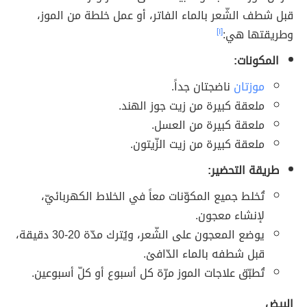
قبل شطف الشّعر بالماء الفاتر، أو عمل خلطة من الموز،
وطريقتها هي:
[١]
المكونات:
موزتان
ناضجتان جداً.
ملعقة كبيرة من زيت جوز الهند.
ملعقة كبيرة من العسل.
ملعقة كبيرة من زيت الزّيتون.
طريقة التحضير:
تُخلط جميع المكوّنات معاً في الخلاط الكهربائيّ،
لإنشاء معجون.
يوضع المعجون على الشّعر، ويُترك مدّة 20-30 دقيقة،
قبل شطفه بالماء الدّافئ.
تُطبّق علاجات الموز مرّة كل أسبوع أو كلّ أسبوعين.
البيض