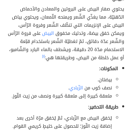
يحتوي صفار البيض على البروتين والمعادن والأحماض
الدّهنيّة، مما يغذّي الشّعر ويمنحه اللّمعان، ويحتوي بياض
البيض على الإنزيمات التي تنظّف الشّعر وفروة الرّأس،
ويمكن خفق بيضة، وتدليك مخفوق
البيض
على فروة الرّأس
والشّعر عدّة دقائق، ثمّ تغطيّة الشّعر باستخدام قبّعة
الاستحمام مدّة 20 دقيقة، ويشطف بالماء البارد والشّامبو،
أو عمل خلطة من البيض، وطريقتها هي:
[١]
المكونات:
بيضتان.
نصف كوب من
الزّبادي
.
ملعقة كبيرة إلى ملعقة كبيرة ونصف من زيت اللّوز.
طريقة التحضير:
يُخفق البيض مع الزّبادي، ثمّ يُخفق مرّة أخرى بعد
إضافة زيت اللّوز؛ للحصول على خليطٍ كريمي القوام.