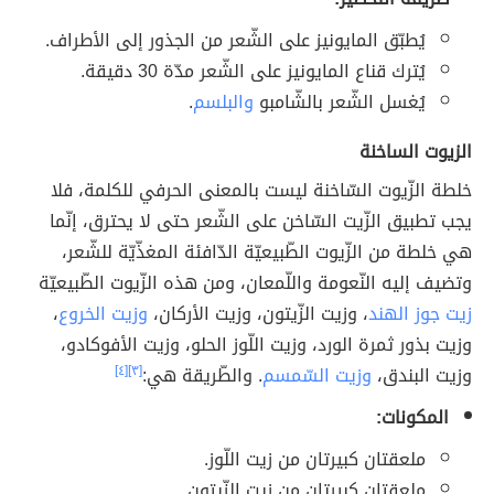
يُطبّق المايونيز على الشّعر من الجذور إلى الأطراف.
يُترك قناع المايونيز على الشّعر مدّة 30 دقيقة.
يُغسل الشّعر بالشّامبو
والبلسم
.
الزيوت الساخنة
خلطة الزّيوت السّاخنة ليست بالمعنى الحرفي للكلمة، فلا
يجب تطبيق الزّيت السّاخن على الشّعر حتى لا يحترق، إنّما
هي خلطة من الزّيوت الطّبيعيّة الدّافئة المغذّيّة للشّعر،
وتضيف إليه النّعومة واللّمعان، ومن هذه الزّيوت الطّبيعيّة
زيت جوز الهند
، وزيت الزّيتون، وزيت الأركان،
وزيت الخروع
،
وزيت بذور ثمرة الورد، وزيت اللّوز الحلو، وزيت الأفوكادو،
وزيت البندق،
وزيت السّمسم
. والطّريقة هي:
[٣]
[٤]
المكونات:
ملعقتان كبيرتان من زيت اللّوز.
ملعقتان كبيرتان من زيت الزّيتون.