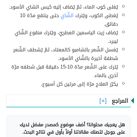
يُغلى كوب الماء، ثمّ يُضاف إليه كيس الشاي الأسود.
يُغطى الكوب، ويُترك
الشّاي
حتى ينتقع مدّة 10
دقائق.
يُضاف زيت الياسمين العطريّ، ويُترك منقوع الشّاي
ليبرد.
يُغسل الشّعر بالشامبو كالمعتاد، ثمّ يُشطف الشّعر
شطفة أخيرة بالشّاي الأسود.
يُترك على الشّعر مدّة 10-15 دقيقة قبل شطفه مرّة
أخرى بالماء.
يكرّر العلاج مرّة إلى مرتين كل أسبوع.
المراجع
هل يعجبك محتوانا؟ أضف موضوع كمصدر مفضل لديك
على جوجل لتصلك مقالاتنا أولاً بأول في نتائج البحث.