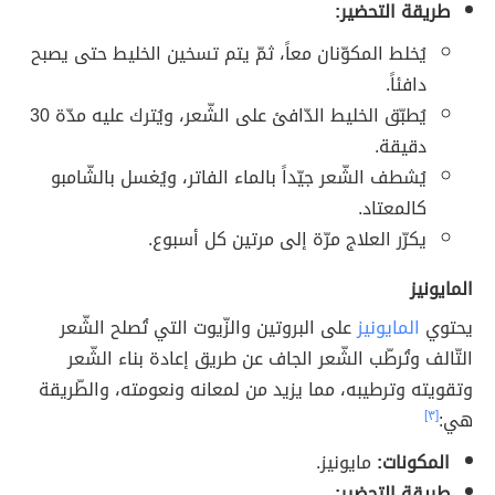
طريقة التحضير:
يُخلط المكوّنان معاً، ثمّ يتم تسخين الخليط حتى يصبح
دافئاً.
يُطبّق الخليط الدّافئ على الشّعر، ويُترك عليه مدّة 30
دقيقة.
يُشطف الشّعر جيّداً بالماء الفاتر، ويُغسل بالشّامبو
كالمعتاد.
يكرّر العلاج مرّة إلى مرتين كل أسبوع.
المايونيز
يحتوي
المايونيز
على البروتين والزّيوت التي تُصلح الشّعر
التّالف وتُرطّب الشّعر الجاف عن طريق إعادة بناء الشّعر
وتقويته وترطيبه، مما يزيد من لمعانه ونعومته، والطّريقة
هي:
[٣]
المكونات:
مايونيز.
طريقة التحضير: