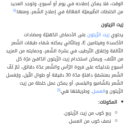
الوقت، فلا يمكن إصلاحه في يوم أو أسبوع، وتوجد العديد
من الخلطات الطّبيعيّة الفعّالة في إصلاح الشّعر، ومنها:
[١]
زيت الزيتون
يحتوي
زيت الزّيتون
على الأحماض الدّهنيّة ومضادات
الأكسدة وفيتامين E، وبالتّالي يمكنه شفاء طبقات الشّعر
التّالفة وإغلاق التّرطيب في بشرة الشّعر، وحمايته من المزيد
من التّلف، ويمكن استخدام زيت الزّيتون الدّافئ مرّة كل
أسبوع بتدليكه على فروة الرّأس والشّعر عدّة دقائق، ثمّ لَفّ
الشّعر بمنشفةٍ دافئةٍ مدّة 30 دقيقة أو طوال اللّيل، ويُغسل
الشّعر بالشّامبو والبلسم، أو يمكن عمل خلطة من زيت
الزّيتون و
العسل
. وطريقتها هي:
[١]
المكونات:
ربع كوب من زيت الزّيتون.
نصف كوب من العسل.