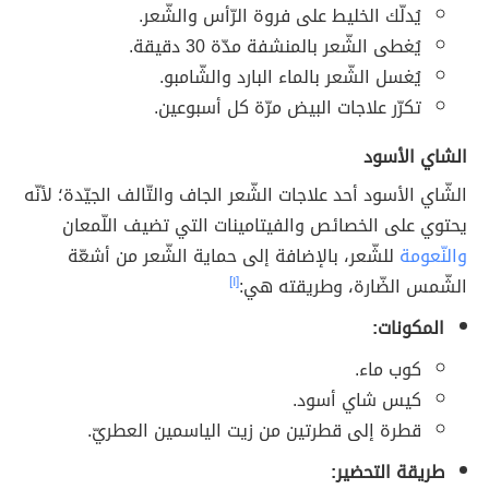
يُدلّك الخليط على فروة الرّأس والشّعر.
يُغطى الشّعر بالمنشفة مدّة 30 دقيقة.
يُغسل الشّعر بالماء البارد والشّامبو.
تكرّر علاجات البيض مرّة كل أسبوعين.
الشاي الأسود
الشّاي الأسود أحد علاجات الشّعر الجاف والتّالف الجيّدة؛ لأنّه
يحتوي على الخصائص والفيتامينات التي تضيف اللّمعان
والنّعومة
للشّعر، بالإضافة إلى حماية الشّعر من أشعّة
الشّمس الضّارة، وطريقته هي:
[١]
المكونات:
كوب ماء.
كيس شاي أسود.
قطرة إلى قطرتين من زيت الياسمين العطريّ.
طريقة التحضير: