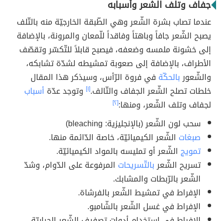
جفاف وتلف الشعر وأسبابه
عندما تصاب بشرة الشّعر وهي الطّبقة الخارجيّة منه بالتّلف
يصبح الشّعر جافاً وباهتاً وفاقداً للّمعان والمرونة، بالإضافة
إلى خشونة ملمسه وضعفه، فيصبح قابلاً للتّكسّر وتقصّف
الأطراف، بالإضافة إلى صعوبة تمشيطه لشدّة تشابكه،
والشّعور
بالحكّة
في فروة الرّأس، وسيذكر هذا المقال
خلطات تصلح الشّعر الجفاف والتّالف.
[١]
وتوجد عدّة
أسباب
لجفاف وتلف الشّعر، ومنها:
[٢]
سحب لون الشّعر (بالإنجليزية: bleaching)
صبغات
الشّعر الكيميائيّة، خاصة الدّائمة منها.
تمويج
الشّعر أو تمليسه بالمواد الكيميائيّة.
تسريح الشّعر
بالتّسريحات
المرفوعة على الدّوام، وشدّ
الشّعر بالرّبطات والمشابك.
الإفراط في تمشيط الشّعر بالفرشاة.
الإفراط في غسل الشّعر بالشّامبو.
الإفراط في استخدام أدوات تصفيف الشّعر الحراريّة.