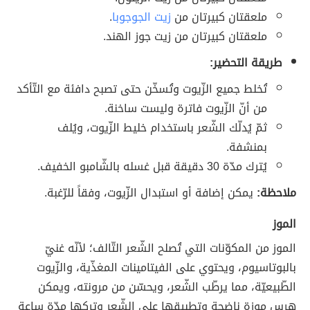
ملعقتان كبيرتان من
زيت الجوجوبا
.
ملعقتان كبيرتان من زيت جوز الهند.
طريقة التحضير:
تُخلط جميع الزّيوت وتُسخّن حتى تصبح دافئة مع التّأكد
من أنّ الزّيوت فاترة وليست ساخنة.
ثمّ يُدلّك الشّعر باستخدام خليط الزّيوت، ويُلف
بمنشفة.
يُترك مدّة 30 دقيقة قبل غسله بالشّامبو الخفيف.
ملاحظة:
يمكن إضافة أو استبدال الزّيوت، وفقاً للرّغبة.
الموز
الموز من المكوّنات التي تُصلح الشّعر التّالف؛ لأنّه غنيّ
بالبوتاسيوم، ويحتوي على الفيتامينات المغذّية، والزّيوت
الطّبيعيّة، مما يرطّب الشّعر، ويحسّن من مرونته، ويمكن
هرس موزة ناضجة وتطبيقها على الشّعر وتركها مدّة ساعة