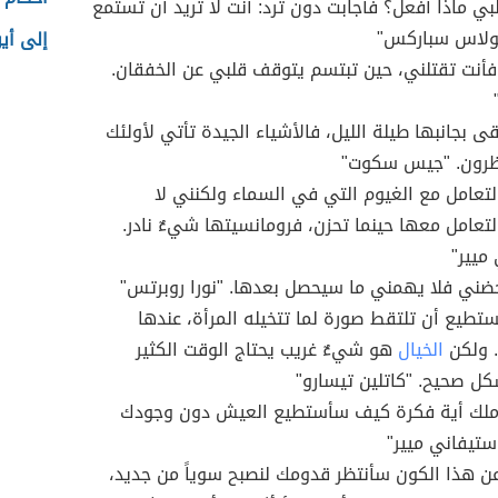
ي ماذا أفعل؟ فأجابت دون ترد: أنت لا تريد أن تستمع
كولاس سباركس"
إلى أي
فأنت تقتلني، حين تبتسم يتوقف قلبي عن الخفقان.
قى بجانبها طيلة الليل، فالأشياء الجيدة تأتي لأولئك
تظرون. "جيس سكوت"
تعامل مع الغيوم التي في السماء ولكنني لا
تعامل معها حينما تحزن، فرومانسيتها شيءٌ نادر.
ميير"
ضني فلا يهمني ما سيحصل بعدها. "نورا روبرتس"
ستطيع أن تلتقط صورة لما تتخيله المرأة، عندها
 ولكن
الخيال
هو شيءٌ غريب يحتاج الوقت الكثير
ل صحيح. "كاتلين تيسارو"
 أملك أية فكرة كيف سأستطيع العيش دون وجودك
 ستيفاني ميير"
عن هذا الكون سأنتظر قدومك لنصبح سوياً من جديد،