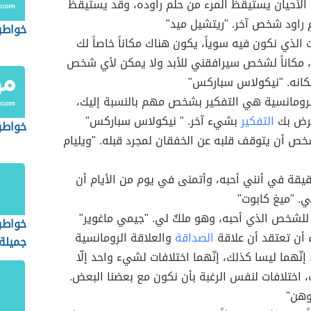
لأحيان يستيقظ المرء من حلم راوده، وقد يستيقظ
 راود شخص آخر. "ريتشيل ميد"
خواطر
الذي نكون فيه سوياً، يكون هناك مكاناً خاصاً لك
 مكاناً لشخص سيرافقني للأبد ولا يمكن لأي شخص
كانه. "نيكولاس سباركس"
لرومانسية هي التفكير بشخص مهم بالنسبة إليك،
ترض بك
التفكير
بشيء آخر. " نيكولاس سباركس"
خواطر
ص أن يتوقف قلبه عن الخفقان لمجرد قبله. "ويليام
يقة في أنني أحبه، وأتمنى في يوم من الأيام أن
. "ميغ كابوت"
 للشخص الذي أحبه، وهو ملكٌ لي. "جيمي ماغوير"
خواطر
 أن تعتقد أن علاقة
الصداقة
والعلاقة الرومانسية
جميلة
إنّهما ليسا كذلك، إنّهما اختلافات لشيء واحد إلّا
 اختلافات لنفس الرغبة بأن نكون مع بعضنا البعض.
وهن"