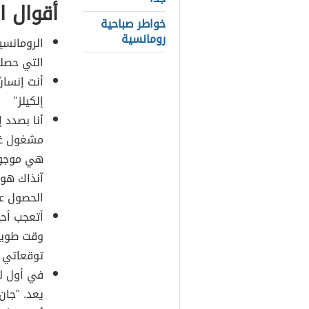
أقوال ا
خواطر صباحية
رومانسية
الرومانسي
التي حصلت 
أنت إنسان
إلكيلز"
أنا بصدد 
مشغول غا
هي موجود
آنذاك هو 
الحصول ع
أتعجب أحيا
وقت طويل
توقعاتي و
في أول لق
يعد. "جان