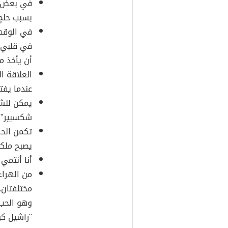
في بعض ا
بسبب حلمٍ
في الوقت 
في قلبي،
أن يأخذ م
العلاقة ا
عندما يف
يمكن للشخ
شكسبير"
تكمن الحق
يصبح ملكي
أنا أنتمي
من الهراء
مختلفتان. 
وهو الحب،
"راشيل ك