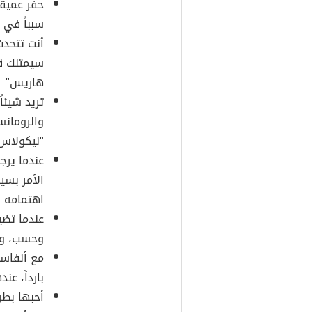
حفر عميقا
سبباً في ت
أنت تتحد
سيمتلك قل
هاريس"
تريد شيئاً 
والرومانس
"نيكولاس
عندما يرج
الأمر بسي
اهتمامه ب
عندما تضي
وحسب، وه
مع أنفاسي
بارداً، عن
أحبها بطر