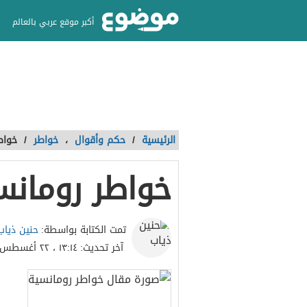
أكبر موقع عربي بالعالم
الرئيسية
/
حكم وأقوال
،
خواطر
/
خواط
خواطر رومانس
حنين ذياب
تمت الكتابة بواسطة:
آخر تحديث:
١٣:١٤ ، ٢٢ أغسطس ٢٠٢٣