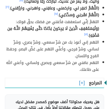
واليتَ، ولا يعزُّ من عاديتَ، تبارَكتَ ربَّنا وتعاليتَ)
.
[١٥]
(اللَّهُمَّ اغفِر لي، وارحَمني، وعافِني، واهدِني، وارزُقني)
.
[١٦]
(اللَّهُمَّ اهْدِنِي وَسَدِّدْنِي)
.
[١٧]
اللهمَّ إنِّي استعففت فأغنني من فضلك بحقِّ قولك:
(وَلْيَسْتَعْفِفِ الَّذِينَ لَا يَجِدُونَ نِكَاحًا حَتَّى يُغْنِيَهُمُ اللَّـهُ مِن
فَضْلِهِ)
.
[١٨]
اللهم إني أعوذ بك من شرِّ سمعي، وشرِّ بصري، وشرِّ
لساني، وشرِّ فرجي، وأعنِّي اللهم على غضِّ البصر، وحفظ
الفرج واللسان.
اللهم عافني من شرِّ سمعي وبصري ولساني، وأعني الله
على طاعتك.
المراجع
هل يعجبك محتوانا؟ أضف موضوع كمصدر مفضل لديك
على جوجل لتصلك مقالاتنا أولاً بأول في نتائج البحث.