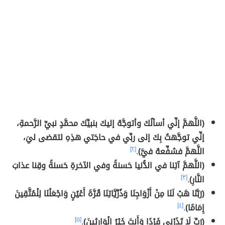
(اللَّهمَّ إنِّي أسألُكَ وأتوجَّهُ إليكَ بنبيِّكَ محمَّدٍ نبيِّ الرَّحمةِ،
إنِّي توجَّهتُ بِكَ إلى ربِّي في حاجَتي هذِهِ لتقضى ليَ،
اللَّهمَّ فشفِّعهُ فيَّ)
.
[٢]
(اللَّهمَّ آتِنا في الدُّنيا حَسنةً وفي الآخرةِ حَسنةً وقِنا عذابَ
النَّارِ)
.
[٣]
(رَبَّنَا هَبْ لَنَا مِنْ أَزْوَاجِنَا وَذُرِّيَّاتِنَا قُرَّةَ أَعْيُنٍ وَاجْعَلْنَا لِلْمُتَّقِينَ
إِمَامًا)
.
[٤]
(رَبِّ لَا تَذَرْنِي فَرْدًا وَأَنتَ خَيْرُ الْوَارِثِينَ)
.
[٥]