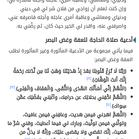
وإن كنت تعلم أن زواجي من فلان شر لي في ديني
ودنياي ومعاشي وعاقبة أمري عاجله وآجله فاصرفه عني،
واصرفني عنه، واقدر لي الخير حيث كان، ثم رضِّني به.
أدعية صلاة الحاجة للعفة وغض البصر
فيما يأتي مجموعة من الأدعية المأثورة وغير المأثورة لطلب
العفة وغض البصر:
(رَبَّنَا لَا تُزِغْ قُلُوبَنَا بَعْدَ إِذْ هَدَيْتَنَا وَهَبْ لَنَا مِن لَّدُنكَ رَحْمَةً
إِنَّكَ أَنتَ الْوَهَّابُ)
.
[١٢]
(اللَّهُمَّ إنِّي أَسْأَلُكَ الهُدَى وَالتُّقَى، وَالْعَفَافَ وَالْغِنَى)
.
[١٣]
(اللَّهُمَّ اكْفِني بحلالِك عن حرامِك، وأغْنِني بفَضْلِك عمَّن
سِواك)
.
[١٤]
(اللَّهمَّ اهدِني فيمن هديت، وعافِني فيمن عافيتَ،
وتولَّني فيمن تولَّيتَ، وبارِك لي فيما أعطيتَ، وقني شرَّ ما
قضيتَ، إنَّكَ تقضي ولا يقضى عليْكَ، وإنَّهُ لا يذلُّ من