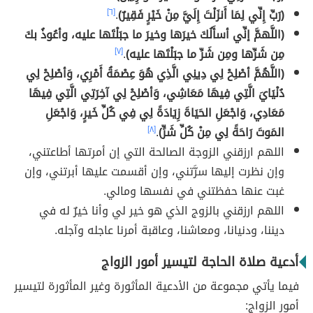
(رَبِّ إِنِّي لِمَا أَنزَلْتَ إِلَيَّ مِنْ خَيْرٍ فَقِيرٌ)
.
[٦]
(اللَّهمَّ إنِّي أسأَلُكَ خيرَها وخيرَ ما جبَلْتَها عليه، وأعُوذُ بكَ
مِن شَرِّها ومِن شَرِّ ما جبَلْتَها عليه)
.
[٧]
(اللَّهُمَّ أصْلِحْ لِي دِينِي الَّذِي هُوَ عِصْمَةُ أَمْرِي، وَأصْلِحْ لِي
دُنْيَايَ الَّتِي فِيهَا مَعَاشِي، وَأصْلِحْ لِي آخِرَتِي الَّتِي فِيهَا
مَعَادِي، وَاجْعَلِ الحَيَاةَ زِيَادَةً لِي فِي كُلِّ خَيرٍ، وَاجْعَلِ
المَوتَ رَاحَةً لِي مِنْ كُلِّ شَرٍّ)
.
[٨]
اللهم ارزقني الزوجة الصالحة التي إن أمرتها أطاعتني،
وإن نظرت إليها سرَّتني، وإن أقسمت عليها أبرتني، وإن
غبت عنها حفظتني في نفسها ومالي.
اللهم ارزقني بالزوج الذي هو خير لي وأنا خيرٌ له في
ديننا، ودنيانا، ومعاشنا، وعاقبة أمرنا عاجله وآجله.
أدعية صلاة الحاجة لتيسير أمور الزواج
فيما يأتي مجموعة من الأدعية المأثورة وغير المأثورة لتيسير
أمور الزواج: