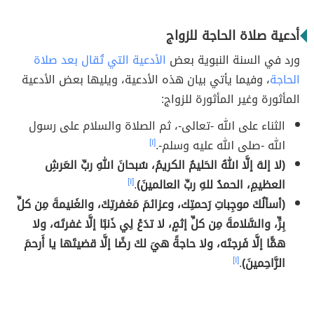
أدعية صلاة الحاجة للزواج
ورد في السنة النبوية بعض
الأدعية التي تُقال بعد صلاة
الحاجة
، وفيما يأتي بيان هذه الأدعية، ويليها بعض الأدعية
المأثورة وغير المأثورة للزواج:
الثناء على الله -تعالى-، ثم الصلاة والسلام على رسول
الله -صلى الله عليه وسلم-.
[١]
(لا إلهَ إلَّا اللهُ الحَليمُ الكريمُ، سُبحانَ اللهِ ربِّ العَرشِ
العظيمِ، الحمدُ للهِ ربِّ العالمينَ)
.
[١]
(أسألُكَ موجِباتِ رَحمتِك، وعزائمَ مَغفرتِكَ، والغَنيمةَ مِن كلِّ
بِرٍّ، والسَّلامةَ مِن كلِّ إثمٍ، لا تدَعْ لِي ذَنبًا إلَّا غفرتَه، ولا
همًّا إلَّا فَرجتَه، ولا حاجةً هيَ لكَ رضًا إلَّا قضيتَها يا أَرحمَ
الرَّاحِمينَ)
.
[١]