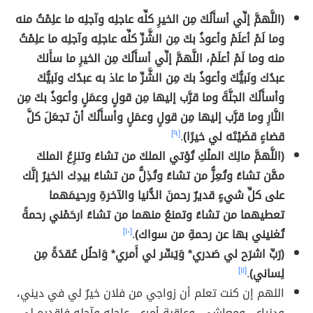
(اللَّهمَّ إنِّي أسأَلُكَ مِن الخيرِ كلِّه عاجلِه وآجلِه ما علِمْتُ منه
وما لَمْ أعلَمْ وأعوذُ بكَ مِن الشَّرِّ كلِّه عاجلِه وآجلِه ما علِمْتُ
منه وما لَمْ أعلَمْ، اللَّهمَّ إنِّي أسأَلُكَ مِن الخيرِ ما سأَلكَ
عبدُك ونَبيُّكَ وأعوذُ بكَ مِن الشَّرِّ ما عاذ به عبدُك ونَبيُّكَ
وأسأَلُكَ الجنَّةَ وما قرَّب إليها مِن قولٍ وعمَلٍ وأعوذُ بكَ مِن
النَّارِ وما قرَّب إليها مِن قولٍ وعمَلٍ وأسأَلُكَ أنْ تجعَلَ كلَّ
قضاءٍ قضَيْتَه لي خيرًا)
.
[٩]
(اللَّهمَّ مالِكَ الملْكِ تُؤتي الملكَ من تشاءُ وتنزِعُ الملكَ
ممَّن تشاءُ وتُعِزُّ من تشاءُ وتُذِلُّ من تشاءُ بيدِك الخيرُ إنَّك
على كلِّ شيءٍ قديرٌ رحمنَ الدُّنيا والآخرةِ ورحيمَهما
تعطيهما من تشاءُ وتمنعُ منهما من تشاءُ ارحَمْني رحمةً
تُغنيني بها عن رحمةِ من سواك)
.
[١٠]
(رَبِّ اشرَح لي صَدري* وَيَسِّر لي أَمري* وَاحلُل عُقدَةً مِن
لِساني)
.
[١١]
اللهم إن كنت تعلم أن زواجي من فلان خيرٌ لي في ديني،
ودنياي، ومعاشي، وعاقبة أمري، عاجله وآجله فاقدره لي،