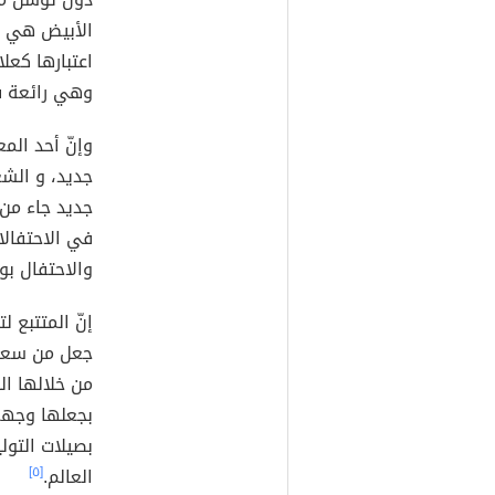
الأبيض هي تع
اعتبارها كعل
وهي رائعة في
وإنّ أحد الم
جديد، و الش
جديد جاء من 
في الاحتفالا
والاحتفال بو
إنّ المتتبع ل
جعل من سعره
من خلالها ال
بجعلها وجهة 
العالم.
[٥]