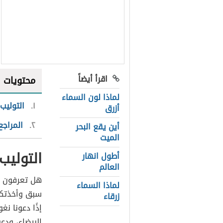
اقرأ أيضاً
محتويات
لماذا لون السماء
١
التوليب
أزرق
٢
المراجع
أين يقع البحر
الميت
التوليب
أطول انهار
العالم
هل تعرفون ل
لماذا السماء
سبق وأخذتكم
زرقاء
إذًا دعونا ن
البيضاء، ودع