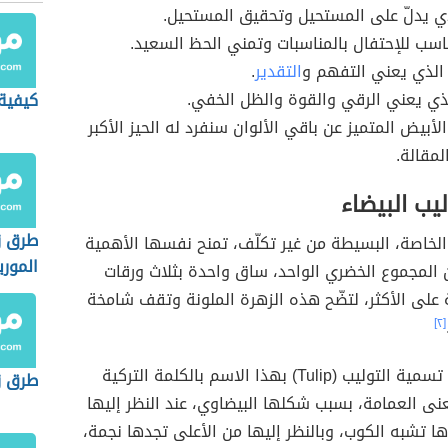
ذي يدلّ على المستحيل وتحقيق المستحيل.
اسب للإحتفال بالمناسبات وتمني الحظ السعيد.
 الذي يعني التفهم و
التقدير
.
ذي يعني الرقي والقوة والظل الخفي.
كيفية
الأبيض المتميز عن باقي الألوان سنفرد له الحيز الأكبر
مقالة.
ليب البيضاء
طرق ز
لخاصة، البسيطة من غير تكلّف، تمنح نفسها الأهمية
الموري
 المجموع الخضري الواحد، ساق واحدة بثلاث ورقات
على الأكثر، لتضّح هذه الزهرة الملونة وتقف شامخة
[٢]
ولقد تم ربط تسمية التوليب (Tulip) بهذا الاسم بالكلمة التركية
طرق زر
Tu) بمعنى العمامة، بسبب شكلها البيضاوي، عند النظر إليها
ها تشبه الكوب، وبالنظر إليها من الأعلى تجدها نجمة،