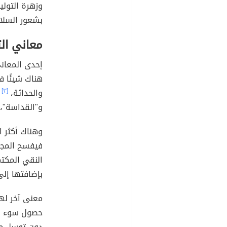
وزهرة التوليب
بشعور السلام
معاني الت
إحدى المعاني
هناك شيئًا ف
والحداثة،
[٣]
ك
و"القداسة"، 
وهناك أكثر ال
فيفسح المجال
النقي المكتم
بإضافتها إل
معنى آخر لهذ
حصول سوء فه
دون توسل مع