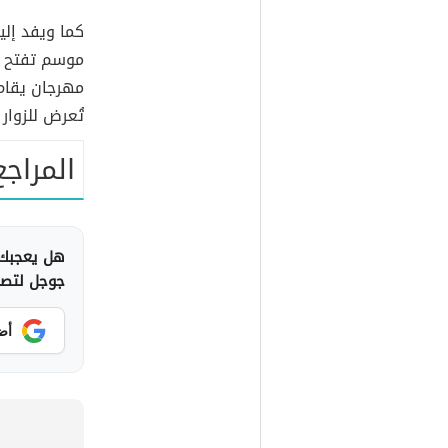
كما ويفد إل
موسم تفتح أز
مهرجان يقام 
تُعرض للزوا
المراجع
هل يعجبك 
جوجل لتصلك
أض