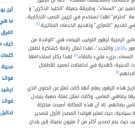
بير عن "السماء"، وطريقة جميلة "لتخليد الذكرى" و
أين يوج
امة "احترام" لهذا تستخدم في تزيين النصب التذكارية،
ما هي 
 تقديم "التعازي" وتقديم الخدمات الجنائزية.
[٢]
الفرق 
عاني الرمزية لزهور التوليب البيضاء هي "الولادة من
كيف ما
عور
بالأمل
والتجدد"، لهذا تمثل رائعة كشاكرة لطفل
كلمات 
السماء، بريء مليء بالنقاء،
[٢]
لهذا يكثر استخدامها
ت الدينية، كهدية في احتفالات تعميد الأطفال
مدينة 
لادتهم.
[١]
فوائد ا
تاريخ هذه الزهور يعلم أنها كانت تعبّر عن الجنون الذي
ترشيد 
ا يضاهي الماس، وكانت تمثل عملة صعبة يتبادل
فوائد 
ناس بضائهم، إلا أن هذه المكانة أصبحت مختزلة
تحاليل
سياحية، حيث تعتبر هولندا المصدر الأول لتصدير
بصيلات التوليب حيث يتم تصدير أكثر من 2 مليون بصيلة إلى بلدان