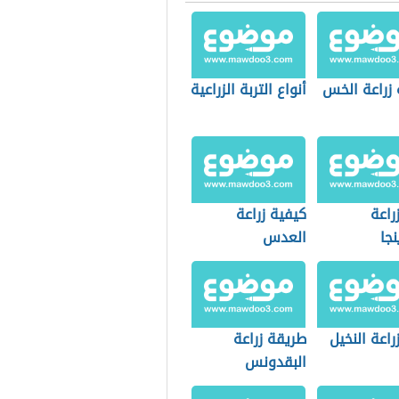
 زراعة الخس
أنواع التربة الزراعية
راعة
كيفية زراعة
نجا
العدس
اعة النخيل
طريقة زراعة
البقدونس