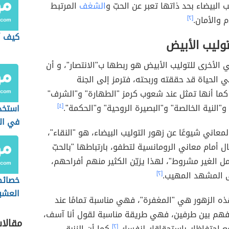
 البيضاء بحد ذاتها تعبر عن الحبّ و
الشغف
المرتبط
 والأمان.
[٢]
كيف أ
وليب الأبيض
 الأخرى للتوليب الأبيض هو ربطها ب"الانتصار"، و أن
ي الحياة قد حققته وربحته، فترمز إلى الجنة
ما أنها تمثل عند شعوب كرمز "الطهارة" و"الشرف"
و"النية الخالصة" و"البصيرة الروحية" و"الحكمة".
[٤]
استخدا
في الز
معاني شيوعًا عن زهور التوليب البيضاء، هو "النقاء"،
 أمام معاني الرومانسية لتطفو، بارتباطها "بالحبّ
ل الغير مشروط"، لهذا يزيّن الكثير منهم أفراحهم،
ى المشهد المهيب.
[٢]
خصائص
العشب
ه الزهور هي "المغفرة"، فهي مناسبة تمامًا عند
م بين طرفين، فهي طريقة مناسبة لقول أنا آسف،
مقالا
 احتفاظك باستحقاقك لنفسك،
[٢]
كما أن الزنبق