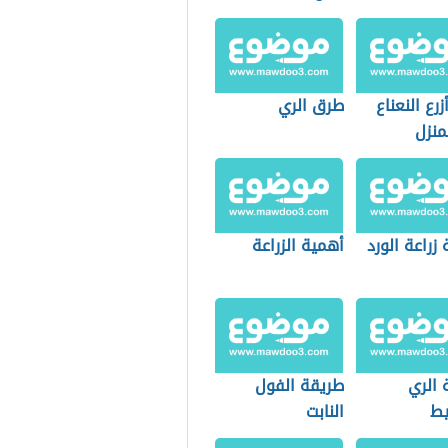
رع النعناع
طرق الري
منزل
زراعة الورد
أهمية الزراعة
 الري
طريقة الفول
يط
النابت