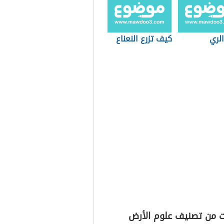
الري
كيف تزرع النعناع
ت من تصنيف علوم الأرض