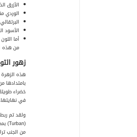
الأزرق ال
الوردي من
البرتقالي
الأسود ال
أما اللون 
من هذه ال
زهور التو
هذه الزهرة ا
بامتدادها من
خضراء طويلة 
في نهايتها.
(rban
من الجنب ترا