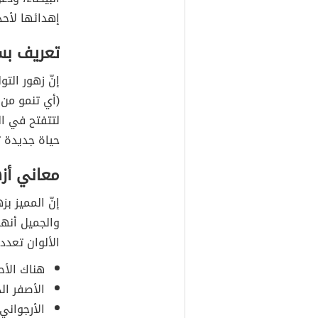
إهدائها لأح
تعريف بسي
إنّ زهور التو
(أي تنمو من 
لتتفتح في ال
حياة جديدة ت
معاني أزه
إنّ المميز بز
والجميل أنها
الألوان تعددت
هناك الأح
الأصفر ال
الأرجواني ر