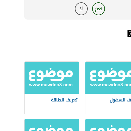
نعم
لا
ف السهول
تعريف الطاقة