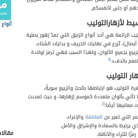
دهم أو حتى لأنفسكم.
ط لأزهارالتوليب
أنواع 
ليب الرائعة هي أحد أنواع الزنبق التي تعدّ زهور بصلية
أبصال)، تُزرع في نهايات الخريف و بدايات الشتاء،
ربيع بجميع الألوان، ولهذا السبب فهي ترمز لولادة
نعم بالدفء.
[١]
ار التوليب
هرة التوليب هو ارتباطها بالحبّ والربيع سويةً،
 تأتي بألوان متعددة كموسم إزهارها، و حيث تعددت
 معانيها أيضًا:
[١]
مر التي تعبر عن
العاطفة
والإغراء.
ذي يرتبط بالسعادة والإشراق والأمل.
مقالا
مزًا للثراء والأناقة.