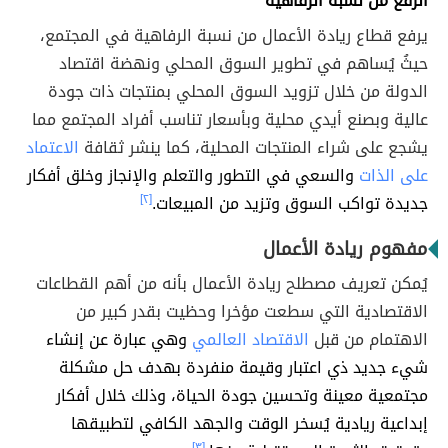
الرفع من نسبة الرفاهية
يرفع قطاع ريادة الأعمال من نسبة الرفاهية في المجتمع،
حيثُ يُساهم في تطوير السوق المحلي ونهضة اقتصاد
الدولة من خلال تزويد السوق المحلي بمنتجات ذات جودة
عالية وبصنع أيدي محلية وبأسعار تناسب أفراد المجتمع مما
يشجع على شراء المنتجات المحلية، كما ينشر ثقافة
الاعتماد
على الذات
والسعي في التطور والتعلم والإنجاز وخلق أفكار
جديدة تواكب السوق وتزيد من المبيعات.
[٢]
مفهوم ريادة الأعمال
يُمكن تعريف مصطلح ريادة الأعمال بأنه من أهم القطاعات
الاقتصادية التي سطعت مؤخرا وحظيت بقدر كبير من
الاهتمام من قبل
الاقتصاد العالمي
وهي عبارة عن إنشاء
شيء جديد ذي اعتبار وقيمة منفردة بهدف حل مشكلة
مجتمعية معينة وتحسين جودة الحياة، وذلك خلال أفكار
إبداعية ريادية يُسخر الوقت والجهد الكافي لتطبيقها
[٣]