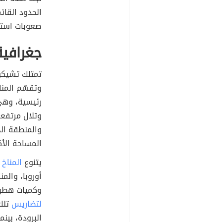
الحدود القائ
صعوبات استقر
جغرافية
تمتلك تشيكوس
وتقسّم المن
رئيسية، وهي
وتلال مرتفعة
والمنطقة ال
المساحة الأكب
يتنوع
المناخ
ف
أوروبا، والم
وكميات هطول 
لتضاريس
تلك
البرودة، بينم