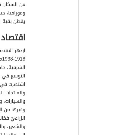
من السكان ف
يقطن بقية ال
اقتصاد
ازدهر الاقت
38
الشرقية، خا
التوسع في بع
اشتهرت في ال
والمنتجات ال
والسيارات، وا
وغيرها من ال
الزراعيّ فكا
والشعير، وال
إلى جانب الت