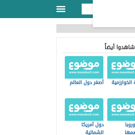
 شاهدوا أيضاً
 الخوارزمية
أصغر دول العالم
روبا
دول أمريكا
مها
الشمالية