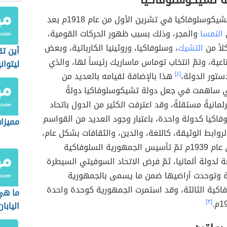
ة تشيكوسلوفاكيا
تم تأسيس تشيكوسلوفاكيا في تشرين الأول من عام 1918م بعد
ي
النمسا
والمجر، وذلك بسبب ظهور الحركات القومية،
لاً من
التشيك
، وسلوفاكيا، وروثينيا الكارباتية، وبعض
أين ت
اعية، وتمّ انتخاب توماس ماساريك رئيساً لها، والذي
ليتواني
ستور الدولة،
[٤]
هذا بالإضافة لقيامه بالعديد من
لتي ساهمت في جعل دولة تشيكوسلوفاكيا دولةً
لمانيةً مستقلةً، وقد اعترفت الكثير من الدول باتحاد
اكيا كدولة واحدة، باعتبار وجود العديد من القواسم
مميزات
روابط الوثيقة، كاللغة، والدين، والثقافات بشكل عام،
إلا أنه في عام 1939م تمّ تأسيس الجمهورية السلوفاكية
عة لدولة ألمانيا، ثمّ فرض الاتحاد السوفيتي السيطرة
 وتوحدت أراضيها ضمن ما يسمى بالجمهورية
اكية الثالثة، وقد استمرت الجمهورية كوحدة واحدة
ما هي
[٣]
اليابان