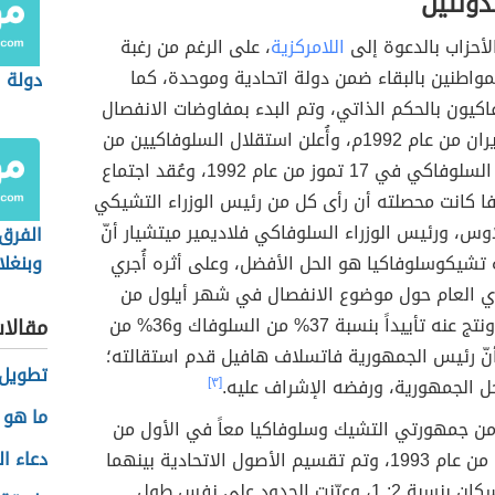
دولتين
أحزاب بالدعوة إلى
اللامركزية
، على الرغم من رغبة
مواطنين بالبقاء ضمن دولة اتحادية وموحدة، كما
دولة ا
كيون بالحكم الذاتي، وتم البدء بمفاوضات الانفصال
في شهر حزيران من عام 1992م، وأُعلن استقلال السلوفاكيين من
قبل البرلمان السلوفاكي في 17 تموز من عام 1992، وعُقد اجتماع
ا كانت محصلته أن رأى كل من رئيس الوزراء التشيكي
س، ورئيس الوزراء السلوفاكي فلاديمير ميتشيار أنّ
الفرق 
تشيكوسلوفاكيا هو الحل الأفضل، وعلى أثره أُجري
وبنغل
أي العام حول موضوع الانفصال في شهر أيلول من
عام 1992م، ونتج عنه تأييداً بنسبة 37% من السلوفاك و36% من
مقالا
أنّ رئيس الجمهورية فاتسلاف هافيل قدم استقالته؛
تطويل 
ل الجمهورية، ورفضه الإشراف عليه.
[٣]
ما هو 
 جمهورتي التشيك وسلوفاكيا معاً في الأول من
دعاء ا
كانون الثاني من عام 1993، وتم تقسيم الأصول الاتحادية بينهما
تبعاً لعدد السكان بنسبة 2: 1، وعيّنت الحدود على نفس طول