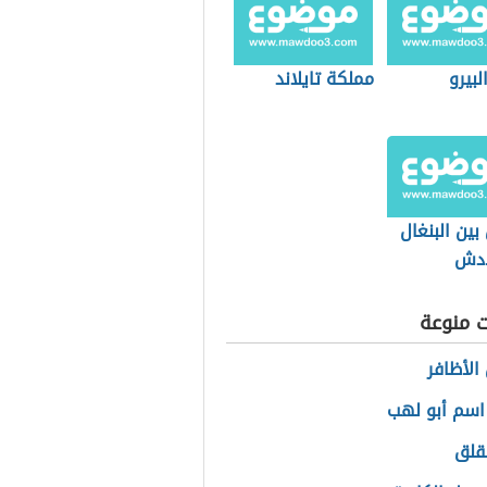
لبيرو
مملكة تايلاند
بين البنغال
ادش
ت منوعة
الأظافر
اسم أبو لهب
لقلق