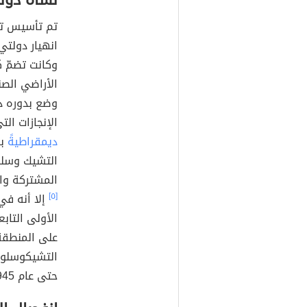
نشأة دول
انهيار دولت
وكانت تضمّ ك
الأراضي الصن
وضع بدوره د
الإنجازات ا
ديمقراطيةً
بر
التشيك وسلوف
المشتركة وال
[٥]
الأولى التاب
على المنطقة
التشيكوسلوف
حتى عام 1945م.