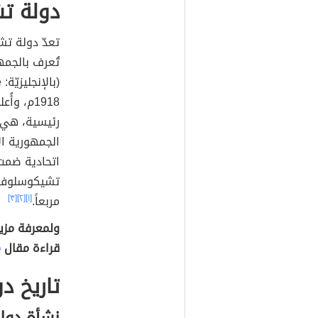
دولة ت
تُعرف بالجم
1918م، 
رئيسية، هي: 
الجمهورية ا
اتحادية ضمت
مربعاً.
[١]
[٢]
[٣]
ولمعرفة مزي
قراءة مقال
م
تاريخ د