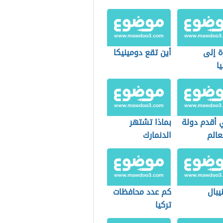
وعواصمها
ة إلى
أين تقع دومينيكا
يا
 أقدم دولة
بماذا تشتهر
عالم
الدنمارك
يبال
كم عدد محافظات
تركيا