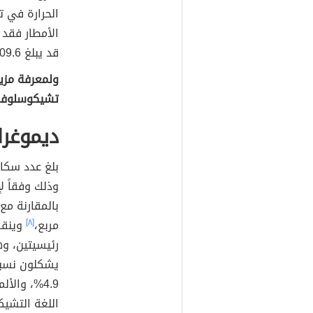
قد يبلغ 609.6 ملم سنوياً.
ولمعرفة مزي
تشيكوسلوفاك
ديموغرا
بلغ عدد سك
مربع،
[٨]
وينقس
4.9%، والأ
اللغة التشيك