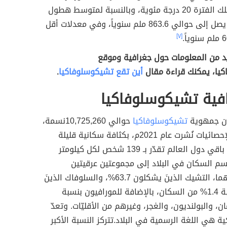
الحرارة في تلك الفترة 20 درجة مئوية، وبالنسبة لمتوسط هطول
الأمطار فقد يصل إلى حوالي 863.6 ملم سنوياً، وفي معدلات أقل
[٧]
د من المعلومات حول جغرافية وموقع
يا، يمكنك قراءة مقال
أين تقع تشيكوسلوفاكيا
.
فية تشيكوسلوفاكيا
ان جمهوية
تشيكوسلوفاكيا
حوالي 10,725,260نسمة،
وذلك وفقاً لإحصائيات نُشرت عام 2021م، بكثافة سكانية قليلة
بالمقارنة مع باقي دول العالم تقدّر بـ 139 شخص لكل كيلومتر
م السكان في البلاد إلى مجموعتين عرقيتين
رئيسيتين، وهما، التشيك الذينَ يشكلون 63.7%، والسلوفاك الذينَ
يشكلون نسبة 1.4% من السكان، بالإضافة للمورافيون بنسبة
لمان، والبولنديون، والغجر، وغيرهم من الأقليّات. وتعدّ
ية هي اللغة الرسمية في البلاد.تتركز النسبة الأكبر