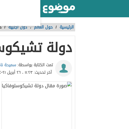
أكبر موقع عربي بالعالم
الرئيسية
/
حول العالم
،
دول أجنبية
/
د
دولة تشيكوس
سميحة نا
تمت الكتابة بواسطة:
آخر تحديث:
١١:٢٣ ، ٢٦ أبريل ٢٠٢١