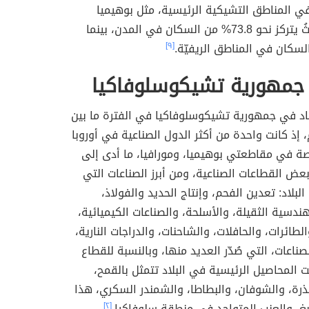
ي المناطق التشيكية الرئيسية، مثل بوهيميا
ومورافيا، حيثُ يتركز نحو 73.8% من السكان في المدن، بينما
سكان في المناطق الريفيّة.
[٩]
 جمهورية تشيكوسلوفاكيا
صاد في جمهورية تشيكوسلوفاكيا في الفترة ما بين
1918-19م، إذ كانت واحدة من أكثر الدول الصناعية في أوروبا
صة في مقاطعتي بوهيميا، ومورافيا، ما أدى إلى
ض القطاعات الصناعية، ومن أبرز الصناعات التي
بلاد: تعدين الفحم، وإنتاج الحديد والفولاذ،
هندسية الثقيلة، والأسلحة، والصناعات الكيميائية،
لطائرات، والحافلات، والشاحنات، والدراجات النارية،
صناعات، التي صُدّر العديد منها، وبالنسبة للقطاع
نت المحاصيل الرئيسية في البلاد تتمثل بالقمح،
ذرة، والشوفان، والبطاطا، والشمندر السكري، هذا
بغ، والعنب المتواجد في منطقة سلوفاكيا.
[٢]