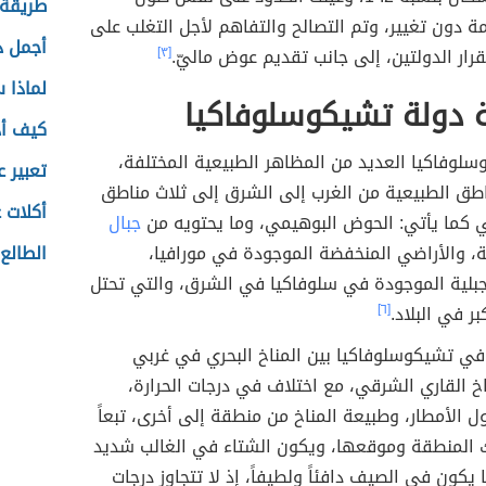
طريقة 
مة دون تغيير، وتم التصالح والتفاهم لأجل التغلب على
أجمل د
ار الدولتين، إلى جانب تقديم عوض ماليّ.
[٣]
لماذا 
 دولة تشيكوسلوفاكيا
كيف أ
لوفاكيا العديد من المظاهر الطبيعية المختلفة،
تعبير ع
اطق الطبيعية من الغرب إلى الشرق إلى ثلاث مناطق
أكلات ع
 كما يأتي: الحوض البوهيمي، وما يحتويه من
جبال
، والأراضي المنخفضة الموجودة في مورافيا،
الطالع
جبلية الموجودة في سلوفاكيا في الشرق، والتي تحتل
ر في البلاد.
[٦]
ي تشيكوسلوفاكيا بين المناخ البحري في غربي
ناخ القاري الشرقي، مع اختلاف في درجات الحرارة،
الأمطار، وطبيعة المناخ من منطقة إلى أخرى، تبعاً
 المنطقة وموقعها، ويكون الشتاء في الغالب شديد
ا يكون في الصيف دافئاً ولطيفاً، إذ لا تتجاوز درجات