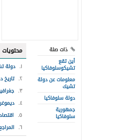
ذات صلة
محتويات
أين تقع
١
دولة تش
تشيكوسلوفاكيا
٢
تاريخ د
معلومات عن دولة
تشيك
٣
جغرافي
دولة سلوفاكيا
٤
ديموغر
جمهورية
٥
اقتصاد
سلوفاكيا
٦
المراجع