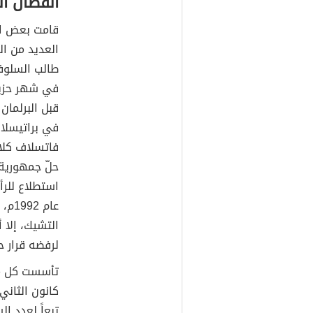
انفصال ال
قامت بعض ال
العديد من ال
طالب السلوفا
في براتيسلاف
فاتسلاف كلاو
حلّ جمهورية 
استطلاع للر
التشيك، إلا 
لرفضه قرار ح
تأسست كل من