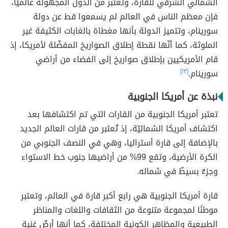
الشمالي الشرقي للقارة، وتعتبر من الدول المجهولة عالميًا،
فإن معظم الناس في العالم لم يسمعوا قط عن دولة
سورينام، وتتميز الدولة بأنها مغطاة بالغابات الكثيفة غير
الملوثة، كما أنّها نقطة إطلاق الصواريخ المفضّلة لأمريكا، إذ
قام الأمريكيين بإطلاق صواريخ إلى الفضاء من أراضي
سورينام.
[١٣]
نبذة عن أمريكا الجنوبية
تعتبر أمريكا الجنوبية من القارات التي تم اكتشافها بعد
اكتشاف أمريكا الشماليّة، إذ تُعتبر من قارات العالم الجديد
بالإضافة إلى قارة أستراليا، وهي في النصف الجنوبي من
الكرة الأرضية، وتقع 99% من أراضيها جنوب خط الاستواء
وجزءٌ بسيطٌ في شماله.
قارة أمريكا الجنوبية هي رابع أكبر قارة في العالم، وتعتبر
موطنًا لمجموعة متنوعة من الثقافات واللغات والمناظر
الطبيعية والمظاهر الكونية المختلفة، كما أنها أرضٌ غنية