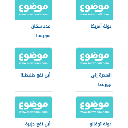
دولة أمريكا
عدد سكان
سويسرا
الهجرة إلى
أين تقع طليطلة
نيوزلندا
دولة توفالو
أين تقع جزيرة