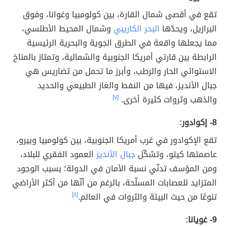
تقع في أقصى شمال القارة، بين كولومبيا وغوانا، وفوق
البرازيل، ويحدّها
البحر الكاريبي
وشمال المحيط الأطلسي،
مما يجعلها واقعة في الطرق الجوية والبحرية الرئيسية
الرابطة بين قارتي أمريكا الجنوبية والشمالية، وتمتاز بالمناخ
الاستوائي الحار والرطب، وأبرز ما تحمل من تضاريس هي
جبال الأنديز، فيها من النفط والغاز الطبيعي والحديد
والذهب وثروات كثيرة أخرى.
[٧]
8- إكوادور:
تقع الإكوادور في غرب أمريكا الجنوبية، بين كولومبيا وبيرو،
عاصمتها كيتو، وتشكّل
جبال الأنديز
العمود الفقري للبلاد،
ومن المؤسف تدنّي نسبة الأمان في الدولة؛ بسبب الوجود
المتزايد للعصابات المسلّحة، بالرغم من أنّها من أكثر الأراضي
تنوعًا من حيث البيئة والثروات في العالم.
[٨]
9- غويانا: