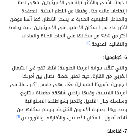
الدولة الأعلى والأكثر عُزلة في الأمريكيتين، فهي تضمّ
ارتفاعات عالية جدًا، وفيها من النظم البيئية المعقدة
والمناظر الطبيعية الخلابة ما يسحر الأنظار، كما أنّها موطن
لأكبر عدد من السكان الأصليين في الأمريكيتين، حيث يحافظ
أكثر من 50% من سكانها على أنماط الحياة والعادات
والتقاليد القديمة.
[٥]
6- كولومبيا:
والتي تلقّب ببوابة أمريكا الجنوبية؛ لأنها تقع في الشمال
الغربي من القارة، حيث تعتبر نقطة اتصال بين أمريكا
الجنوبية وأمريكا الشمالية معًا، وهي خامس أكبر دولة في
أمريكا اللاتينية، وفيها براكين شاهقة مغطاة بالثلوج،
وسلسلة جبال الأنديز، وتتميز بشواطئها الاستوائية
وصحاريها، وغابات الأمازون الكثيفة، وينحدر سكانها من
ثلاثة أصول: السكان الأصليين، والأفارقة، والأوروبيين.
[٦]
7- فنزويلا: