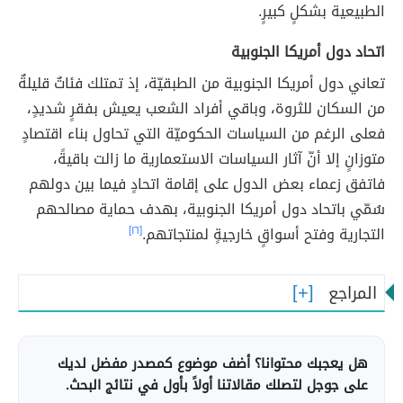
الطبيعية بشكلٍ كبيرٍ.
اتحاد دول أمريكا الجنوبية
تعاني دول أمريكا الجنوبية من الطبقيّة، إذ تمتلك فئاتٌ قليلةٌ
من السكان للثروة، وباقي أفراد الشعب يعيش بفقرٍ شديدٍ،
فعلى الرغم من السياسات الحكوميّة التي تحاول بناء اقتصادٍ
متوزانٍ إلا أنّ آثار السياسات الاستعمارية ما زالت باقيةً،
فاتفق زعماء بعض الدول على إقامة اتحادٍ فيما بين دولهم
سُمّي باتحاد دول أمريكا الجنوبية، بهدف حماية مصالحهم
التجارية وفتح أسواقٍ خارجيةٍ لمنتجاتهم.
[١٦]
المراجع
هل يعجبك محتوانا؟ أضف موضوع كمصدر مفضل لديك
على جوجل لتصلك مقالاتنا أولاً بأول في نتائج البحث.