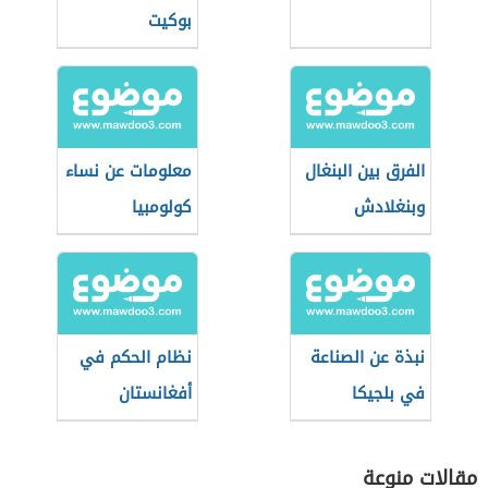
بوكيت
الفرق بين البنغال
معلومات عن نساء
وبنغلادش
كولومبيا
نبذة عن الصناعة
نظام الحكم في
في بلجيكا
أفغانستان
مقالات منوعة