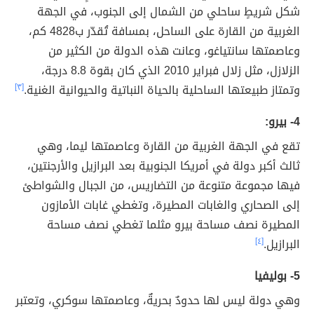
شكل شريطٍ ساحلي من الشمال إلى الجنوب، في الجهة
الغربية من القارة على الساحل، بمسافة تُقدّر ب4828 كم،
وعاصمتها سانتياغو، وعانت هذه الدولة من الكثير من
الزلازل، مثل زلال فبراير 2010 الذي كان بقوة 8.8 درجة،
وتمتاز طبيعتها الساحلية بالحياة النباتية والحيوانية الغنية.
[٣]
4- بيرو:
تقع في الجهة الغربية من القارة وعاصمتها ليما، وهي
ثالث أكبر دولة في أمريكا الجنوبية بعد البرازيل والأرجنتين،
فيها مجموعة متنوعة من التضاريس، من الجبال والشواطئ
إلى الصحاري والغابات المطيرة، وتغطي غابات الأمازون
المطيرة نصف مساحة بيرو مثلما تغطي نصف مساحة
البرازيل.
[٤]
5- بوليفيا
وهي دولة ليس لها حدودٌ بحريةٌ، وعاصمتها سوكري، وتعتبر