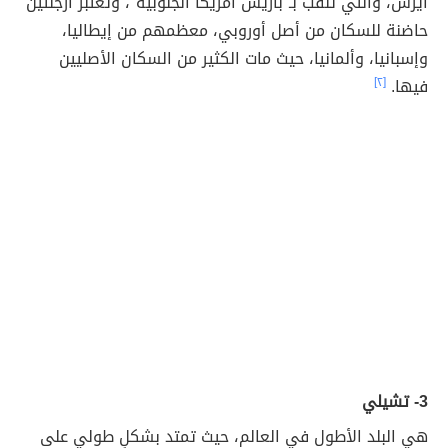
آيرس، والتي تلقّب بـ"باريس أمريكا الجنوبية"، وتعتبر أرجنتين
حاضنة للسكان من أصل أوروبي، معظمهم من إيطاليا،
وإسبانيا، وألمانيا، حيث مات الكثير من السكان الأصليين
فيها.
[٢]
3- تشيلي
هي البلد الأطول في العالم، حيث تمتد بشكلٍ طولي على