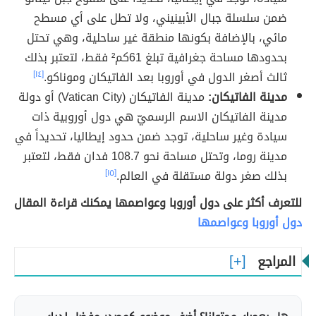
ضمن سلسلة جبال الأبينيني، ولا تطل على أي مسطح
مائي، بالإضافة بكونها منطقة غير ساحلية، وهي تحتل
بحدودها مساحة جغرافية تبلغ 61كم² فقط، لتعتبر بذلك
ثالث أصغر الدول في أوروبا بعد الفاتيكان وموناكو.
[١٤]
مدينة الفاتيكان:
مدينة الفاتيكان (Vatican City) أو دولة
مدينة الفاتيكان الاسم الرسميّ هي دول أوروبية ذات
سيادة وغير ساحلية، توجد ضمن حدود إيطاليا، تحديداً في
مدينة روما، وتحتل مساحة نحو 108.7 فدان فقط، لتعتبر
بذلك صغر دولة مستقلة في العالم.
[١٥]
للتعرف أكثر على دول أوروبا وعواصمها يمكنك قراءة المقال
دول أوروبا وعواصمها
المراجع