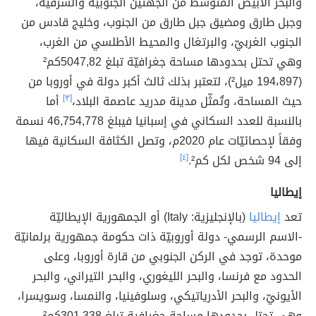
والبحر الأبيض المتوسط من الجهتين الجنوبية والشرقية،
وجبل طارق ومضيق جبل طارق من الجنوب، وخليج قادس من
الجنوب الغربيّ، والبرتغال والمحيط الأطلسي من الغرب،
وهي تحتل بحدودها مساحة جغرافيّة تبلغ 5047,82كم²
(194،897 ميل²)، لتعتبر بذلك ثالث أكبر دولة في أوروبا من
حيث المساحة، وتُمثّل مدينة مدريد عاصمة البلاد،
[٣]
أما
بالنسبة للعدد السكاني في إسبانيا فيبلغ 46,754,778 نسمة
وفقاً لإحصائيّات عام 2020م، وتصل الكثافة السكانية فيها
إلى 94 شخص لكل كم².
[٤]
إيطاليا
تعد
إيطاليا
(بالإنجليزية: Italy) أو الجمهورية الإيطاليّة
-الاسم الرسمي- دولة أوروبيّة ذات حكومة جمهورية برلمانيّة
موحدة، توجد في الركن الجنوبي من قارة أوروبا، وعلى
الحدود مع فرنسا، والبحر الليغوري، والبحر التيراني، والبحر
الأيونيّ، والبحر الأدرياتيكي، وسلوفينيا، والنمسا، وسويسرا،
وهي تحتل بحدودها مساحة جغرافية تبلغ 301,338كم²