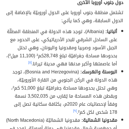
دول جنوب أوروبا الأخرى
تشتمل منطقة جنوب أوروبا على الدول أوروبيّة بالإضافة إلى
الدول السابقة، وهي كما يأتي:
ألبانيا:
(Albania)، توجد هذه الدولة في المنطقة المطلّة
على الساحل الشرقي للبحر الأدرياتيكي، على الحدود مع
الجبل الأسود وصربيا ومقدونيا واليونان، وهي تحتل
بحدودها مساحة جغرافيّة تبلغ 28,748كم² (11,100 ميل²)،
أما عاصمتها وأكبر مدنها فهي مدينة تيرانا.
[٨]
البوسنة والهرسك:
(Bosnia and Herzegovina)، توجد
هذه الدولة في الركن الجنوبي من القارة الأوروبيّة،
وهي تحتل بحدودها مساحة جغرافيّة تبلغ 51,000 كم²،
وبقطن هذه المساحة ما يُقارب من 3,502,035 نسمة
وفقاً لإحصائيات عام 2020م، بكثافة سكانية تصل إلى
178 شخص لكل كم².
[٩]
مقدونيا الشمالية:
مقدونيا الشماليّة (North Macedonia)
أو جمهورية شمال مقدونيا هي دولة أوروبيّة، توجد في