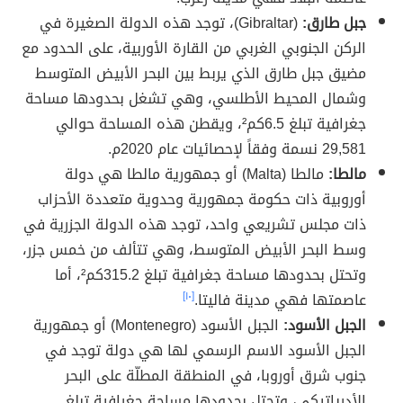
جبل طارق:
(Gibraltar)، توجد هذه الدولة الصغيرة في
الركن الجنوبي الغربي من القارة الأوربية، على الحدود مع
مضيق جبل طارق الذي يربط بين البحر الأبيض المتوسط
وشمال المحيط الأطلسي، وهي تشغل بحدودها مساحة
جغرافية تبلغ 6.5كم²، ويقطن هذه المساحة حوالي
29,581 نسمة وفقاً لإحصائيات عام 2020م.
مالطا:
مالطا (Malta) أو جمهورية مالطا هي دولة
أوروبية ذات حكومة جمهورية وحدوية متعددة الأحزاب
ذات مجلس تشريعي واحد، توجد هذه الدولة الجزرية في
وسط البحر الأبيض المتوسط، وهي تتألف من خمس جزر،
وتحتل بحدودها مساحة جغرافية تبلغ 315.2كم²، أما
عاصمتها فهي مدينة فاليتا.
[١٠]
الجبل الأسود:
الجبل الأسود (Montenegro) أو جمهورية
الجبل الأسود الاسم الرسمي لها هي دولة توجد في
جنوب شرق أوروبا، في المنطقة المطلّة على البحر
الأدرياتيكي، وتحتل بحدودها مساحة جغرافية تبلغ