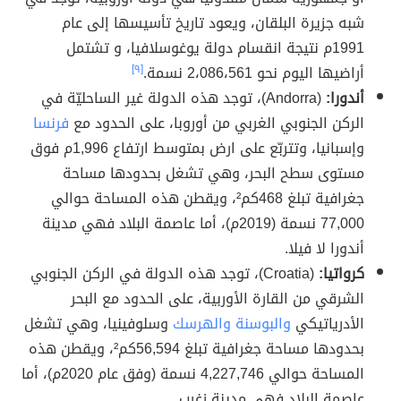
شبه جزيرة البلقان، ويعود تاريخ تأسيسها إلى عام
1991م نتيجة انقسام دولة يوغوسلافيا، و تشتمل
أراضيها اليوم نحو 2،086،561 نسمة.
[٩]
أندورا:
(Andorra)، توجد هذه الدولة غير الساحليّة في
الركن الجنوبي الغربي من أوروبا، على الحدود مع
فرنسا
وإسبانيا، وتتربّع على ارض بمتوسط ارتفاع 1,996م فوق
مستوى سطح البحر، وهي تشغل بحدودها مساحة
جغرافية تبلغ 468كم²، ويقطن هذه المساحة حوالي
77,000 نسمة (2019م)، أما عاصمة البلاد فهي مدينة
أندورا لا فيلا.
كرواتيا:
(Croatia)، توجد هذه الدولة في الركن الجنوبي
الشرقي من القارة الأوربية، على الحدود مع البحر
الأدرياتيكي
والبوسنة والهرسك
وسلوفينيا، وهي تشغل
بحدودها مساحة جغرافية تبلغ 56,594كم²، ويقطن هذه
المساحة حوالي 4,227,746 نسمة (وفق عام 2020م)، أما
عاصمة البلاد فهي مدينة زغرب.