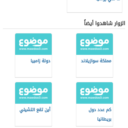
الزوار شاهدوا أيضاً
مملكة سوازيلاند
دولة زامبيا
كم عدد دول
أين تقع التشيلي
بريطانيا