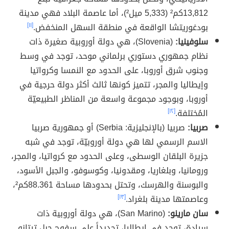
13,812كم² (5,333 ميل²)، أما عاصمة البلاد فهي مدينة
بودغوريتشا الواقعة في منطقة السهل المنخفض.
[١١]
سلوفينيا:
(Slovenia)، هي دولة أوروبية صغيرة ذات
نظام جمهوري دستوري برلماني موحد، توجد في وسط
وجنوب شرق أوروبا، على الحدود مع النمسا وكرواتيا
وإيطاليا والمجر، تتميز كونها ثالث أكثر دولة حرجية في
أوروبا، وبوجود مجموعة واسعة من المناظر الطبيعيّة
المُختلفة.
[١٢]
صربيا:
صربيا (بالإنجليزية: Serbia) أو جمهورية صربيا
الاسم الرسمي لها هي دولة أوروبيّة، توجد في شبه
جزيرة البلقان الوسطى، وعلى الحدود مع كرواتيا، والمجر،
ورومانيا، وبلغاريا، ومقدونيا، وكوسوفو، والجبل الأسود،
والبوسنة والهرسك، وتحتل بحدودها مساحة 88.361كم²،
وعاصمتها مدينة بلغراد.
[١٣]
سان مارينو:
(San Marino)، هي دولة أوروبية ذات
سيادة، توجد في إيطاليا، تحديداً على سفوح جبل تيتانو