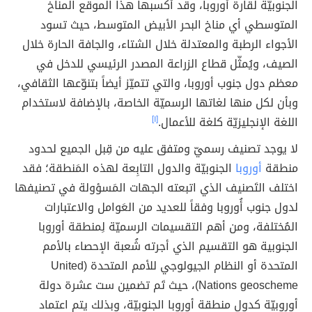
الجنوبيّة لقارة أوروبا، وقد أكسبها هذا الموقع المناخ
المتوسطي أي مناخ البحر الأبيض المتوسط، حيث تسود
الأجواء الرطبة والمعتدلة خلال الشتاء، والجافة الحارة خلال
الصيف، ويُمثّل قطاع الزراعة المصدر الرئيسي للدخل في
معظم دول جنوب أوروبا، والتي تتميّز أيضاً بتنوّعها الثقافي،
وبأن لكل منها لغاتها الرسميّة الخاصة، بالإضافة لاستخدام
اللغة الإنجليزيّة كلغة للأعمال.
[١]
لا يوجد تصنيف رسميّ ومتفق عليه من قِبل الجميع لحدود
منطقة
أوروبا
الجنوبيّة والدول التابِعة لهذه المَنطقة؛ فقد
اختلف التَصنيف الذي اتبعته الجهات المَسؤولة في تصنيفها
لدول جنوب أُوروبا وفقاً للعديد من العَوامل والاعتبارات
المُختلفة، ومن أهم التقسيمات الرسميّة لِمنطقة أوروبا
الجنوبية هو التقسيم الذي أجرته شُعبة الإحصاء بالأمم
المتحدة أو النظام الجيولوجي للأمم المتحدة (United
Nations geoscheme)، حيث تَم تضمين ست عشرة دولة
أوروبيّة كدول منطقة أوروبا الجنوبيّة، وبذلك يتم اعتماد