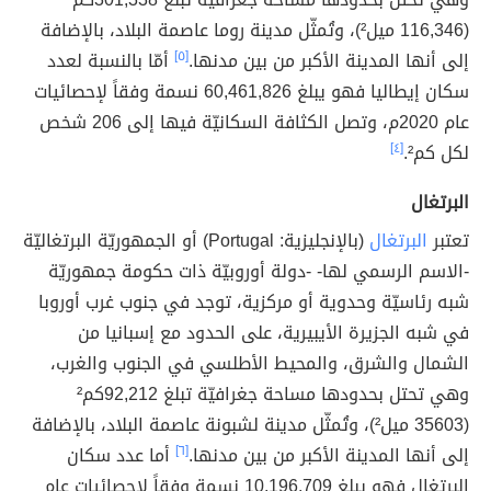
(116,346 ميل²)، وتُمثّل مدينة روما عاصمة البلاد، بالإضافة
إلى أنها المدينة الأكبر من بين مدنها.
[٥]
أمّا بالنسبة لعدد
سكان إيطاليا فهو يبلغ 60,461,826 نسمة وفقاً لإحصائيات
عام 2020م، وتصل الكثافة السكانيّة فيها إلى 206 شخص
لكل كم².
[٤]
البرتغال
تعتبر
البرتغال
(بالإنجليزية: Portugal) أو الجمهوريّة البرتغاليّة
-الاسم الرسمي لها- -دولة أوروبيّة ذات حكومة جمهوريّة
شبه رئاسيّة وحدوية أو مركزية، توجد في جنوب غرب أوروبا
في شبه الجزيرة الأيبيرية، على الحدود مع إسبانيا من
الشمال والشرق، والمحيط الأطلسي في الجنوب والغرب،
وهي تحتل بحدودها مساحة جغرافيّة تبلغ 92,212كم²
(35603 ميل²)، وتُمثّل مدينة لشبونة عاصمة البلاد، بالإضافة
إلى أنها المدينة الأكبر من بين مدنها.
[٦]
أما عدد سكان
البرتغال فهو يبلغ 10,196,709 نسمة وفقاً لإحصائيات عام