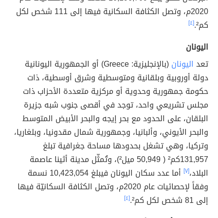
2020م، وتصل الكثافة السكانية فيها إلى 111 شخص لكل
كم².
[٤]
اليونان
تعد
اليونان
(بالإنجليزية: Greece) أو الجمهورية اليونانية
دولة أوروبية وبلقانية ومتوسطية وشرق أوسطية، ذات
حكومة جمهورية وحدوية أو مركزية متعددة الأحزاب ذات
مجلس تشريعي واحد، توجد في أقصى جنوب شبه جزيرة
البلقان، على الحدود مع بحر إيجه والبحر الأبيض المتوسط
والبحر الأيوني، وألبانيا، وجمهورية شمال مقدونيا، وبلغاريا،
وتركيا، وهي تشغل بحدودها مساحة جغرافية تبلغ
131,957كم² ( 50,949 ميل²)، وتُمثّل مدينة أثينا عاصمة
البلاد،
[٧]
أما عدد سكان اليونان فيبلغ 10,423,054 نسمة
وفقاً لإحصائيات عام 2020م، وتصل الكثافة السكانيّة فيها
إلى 81 شخص لكل كم².
[٤]