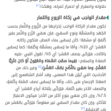
حلاوته واصفرار أو احمرار ثمرته، وهكذا.
[١٠]
مقدار الواجب في زكاة الزروع والثمار
تكون مقدار الزكاة الواجب إخراجِها من الزُّروع والثِّمار بحسب
الجُهد والمشقّة ونوع السقيّ، فإن سُقي الزّرع والثّمر بغير
كُلفةٍ أو مشقة؛ كأن يُسقى بماء المطر، فتكون زكاته
العُشر؛ أي 10%، وأمّا ما يُسقى بِمشقّة وكُلفة؛ كما يُسقى
بالآلات، فيُزكَى بنصف العُشر؛ أي 5%، لقول النبي -عليه
الصلاة والسلام-:
(فِيما سَقَتِ السَّمَاءُ والعُيُونُ أَوْ كانَ عَثَرِيًّا
العُشْرُ، وما سُقِيَ بالنَّضْحِ نِصْفُ العُشْرِ)
،
[١١]
وغير ذلك من
الأحاديث التي تُبيّن هذا المعنى، وقد أشار الشافعيّ إلى
انعقادُ الإجماع على ذلك، وأمّا ما يُسقى نصف السَّنة بِكُلفةٍ،
والنصف الآخر بغير كُلفة، فيُزكّى بثلاثة أرباع العُشر؛ أي
7.5%، وإن كان سُقيَ بنوعٍ أكثر من الآخر؛ فيكون الاعتبارُ
للأكثر، وإن كان مقدار السقي غير معلوماً؛ فيُزكّى بالعُشر من
باب الاحتياط.
[١٢]