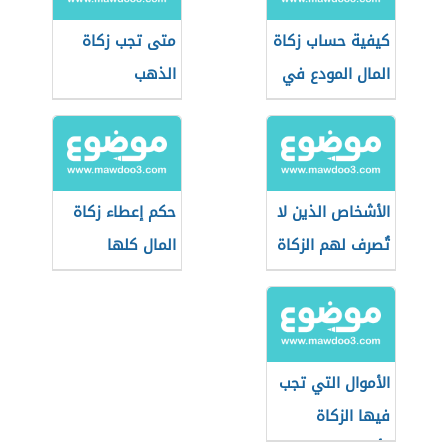
كيفية حساب زكاة
متى تجب زكاة
المال المودع في
الذهب
البنك
الأشخاص الذين لا
حكم إعطاء زكاة
تُصرف لهم الزكاة
المال كلها
لشخص واحد
الأموال التي تجب
فيها الزكاة