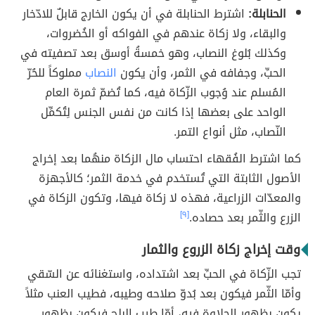
الحنابلة:
اشترط الحنابلة في أن يكون الخارج قابلٌ للادّخار
والبقاء، ولا زكاة عندهم في الفواكه أو الخُضروات،
وكذلك بُلوغ النصاب، وهو خمسةُ أوسق بعد تصفيته في
الحبِّ، وجفافه في الثمر، وأن يكون
النصاب
مملوكاً للحُرّ
المُسلم عند وُجوب الزّكاة فيه، كما تُضمّ ثمرة العام
الواحد على بعضها إذا كانت من نفس الجنس لِتُكمِّل
النّصاب، مثل أنواع التمر.
كما اشترط الفُقهاء احتساب مال الزكاة منهُما بعد إخراج
الأصول الثابتة التي تُستخدم في خدمة الثمر؛ كالأجهزة
والمعدّات الزراعية، فهذه لا زكاة فيها، وتكون الزكاة في
الزرع والثّمر بعد حصاده.
[٩]
وقت إخراج زكاة الزروع والثمار
تجب الزّكاة في الحبِّ بعد اشتداده، واستغنائه عن السّقي
وأمّا الثّمر فيكون بعد بُدوّ صلاحه وطيبه، فطيب العنب مثلاً
يكون بظهور الحلاوة فيه، أمّا طيب البلح فيكون بظهور