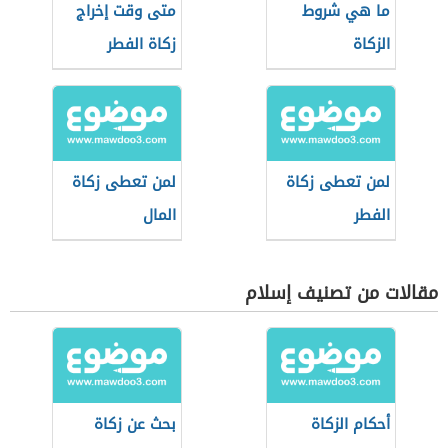
ما هي شروط
متى وقت إخراج
الزكاة
زكاة الفطر
لمن تعطى زكاة
لمن تعطى زكاة
الفطر
المال
مقالات من تصنيف إسلام
أحكام الزكاة
بحث عن زكاة