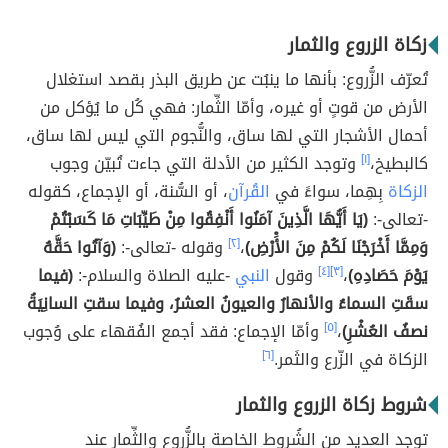
زكاة الزروع والثمار
تُعرّف الزُّروع: بأنها ما ينبُت عن طريق البذر بقصد استغلال
الأرض من قوتٍ أو غيره، وأمّا الثِّمار: فهي كُل ما يُؤكل من
أحمال الأشجار التي لها ساق، والنُّجوم التي ليس لها ساق،
كالبطيخ،
[١]
وتوجد الكثير من الأدلة التي جاءت تُبيّن وجوب
الزكاة
بِهِما، سواءً في
القُرآن
، أو السُّنة، أو الإجماع، كقوله
-تعالى-:
(يَا أَيُّهَا الَّذِينَ آمَنُوا أَنْفِقُوا مِنْ طَيِّبَاتِ مَا كَسَبْتُمْ
وَمِمَّا أَخْرَجْنَا لَكُمْ مِنَ الأَْرْضِ)
،
[٢]
وقوله -تعالى-:
(وَآتُوا حَقَّهُ
يَوْمَ حَصَادِهِ)
،
[٣]
[٤]
وقول
النبي
-عليه الصلاة والسلام-:
(فيما
سقَتِ السماءُ والأنهارُ والعيونُ العشرُ، وفيما سقتِ السانِيَةُ
نصفُ العُشْرِ)
،
[٥]
وأمّا الإجماع: فقد أجمع الفُقهاء على وُجوب
الزكاة في الزّرع والثَمر.
[٦]
شروط زكاة الزروع والثمار
توجد العديد من الشُروط الخاصة بالزُّروع والثِّمار عند