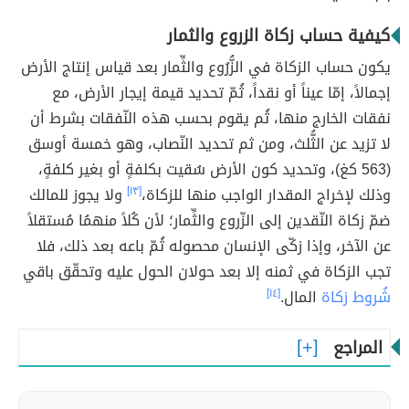
كيفية حساب زكاة الزروع والثمار
يكون حساب الزكاة في الزُّرُوع والثِّمار بعد قياس إنتاج الأرض
إجمالاً، إمّا عيناً أو نقداً، ثُمّ تحديد قيمة إيجار الأرض، مع
نفقات الخارج منها، ثُم يقوم بحسب هذه النّفقات بشرط أن
لا تزيد عن الثُّلث، ومن ثم تحديد النّصاب، وهو خمسة أوسق
(563 كغ)، وتحديد كون الأرض سُقيت بكلفةٍ أو بغير كلفةٍ،
وذلك لإخراج المقدار الواجب منها للزكاة،
[١٣]
ولا يجوز للمالك
ضمّ زكاة النّقدين إلى الزّروع والثِّمار؛ لأن كُلاً منهمُا مُستقلاً
عن الآخر، وإذا زكّى الإنسان محصوله ثُمّ باعه بعد ذلك، فلا
تجب الزكاة في ثمنه إلا بعد حولان الحول عليه وتحقّق باقي
شُروط زكاة
المال.
[١٤]
المراجع