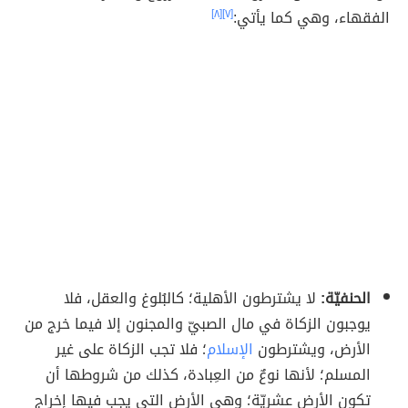
الفقهاء، وهي كما يأتي:
[٧]
[٨]
الحنفيّة:
لا يشترطون الأهلية؛ كالبُلوغ والعقل، فلا
يوجبون الزكاة في مال الصبيّ والمجنون إلا فيما خرج من
الأرض، ويشترطون
الإسلام
؛ فلا تجب الزكاة على غير
المسلم؛ لأنها نوعٌ من العِبادة، كذلك من شروطها أن
تكون الأرض عشريّة؛ وهي الأرض التي يجب فيها إخراج