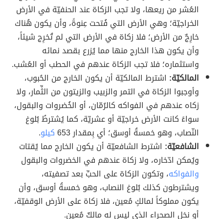
العُشر من ريعها، ولا تجب الزكاة عند الحنفيّة في الأرض
الخراجيّة؛ وهي الأرض التي فُتحت عِنوةً، وأن يكون هُناك
خارِجٌ من الأرض؛ فلا زكاة في الأرض التي لم تُخرِج شيئاً،
وأن يكون هذا الخارج منها مما يُزرع بقصد نمائه
واستثماره؛ فلا تجب الزكاة عندهم في الحطب أو العُشب.
المالكيّة:
اشترط المالكيّة أن يكون الخارج من الحُبوب،
وأوجبوا الزكاة في التمر والزبيب والزيتون من الثِّمار، ولا
زكاه عندهم في الفواكه كالرُمّان، أو الخُضروات والبقول،
سواءً كانت الأرض خراجيّة أو عشريّة، كما يُشترطُ بُلوغ
النّصاب، وهو خمسةُ أوسق؛ أي بِمقدار 653
كيلو
.
الشافعيّة:
اشترط الشافعيّة أن يكون الخارج مما يُقتات
ويُمكن ادّخاره، ولا زكاة عندهم في الخضروات والبقول
والفواكه
، وتكون الزكاة على الحبِّ بعد تصفيته،
ويشترطون كذلك بُلوغ النصاب، وهو خمسةُ أوسق، وأن
يكون مملوكاً لمالكٍ مُعين، فلا زكاة على الأرض الوقفيّة،
أو نخل الصحراء الذي ليس له مالكٌ مُعين.