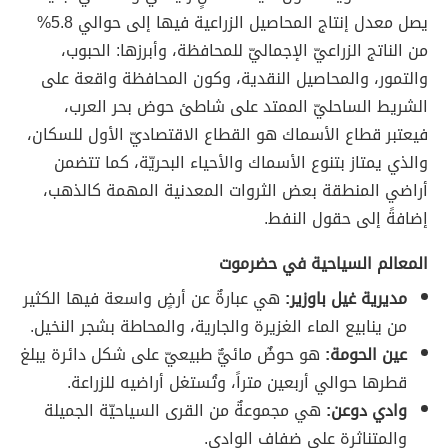
يصل معدل إنتاج المحاصيل الزراعية فيها إلى حوالي 5.8%
من الناتج الزراعيّ الإجماليّ للمحافظة، وأبرزها: الحبوب،
والتمور، والمحاصيل النقدية، وكون المحافظة واقعة على
الشريط الساحليّ الممتد على شاطئ حوض بحر العرب،
فيعتبر قطاع الأسماك هو القطاع الاقتصاديّ الأول للسكان،
والذي يمتاز بتنوع الأسماك والأحياء البحريّة، كما تتضمن
أراضي المنطقة بعض الثروات المعدنية المهمة كالذهب،
إضافةً إلى حقول النفط.
المعالم السياحية في حضرموت
مديرية غيل باوزير:
هي عبارةٌ عن أرضٍ واسعة فيها الكثير
من ينابيع الماء الغزيرة والجارية، والمحاطة بشجر النخيل.
عين الحومة:
هو حوضٌ مائيٌّ طبيعيّ على شكل دائرة يبلغ
قطرها حوالي أربعين متراً، وتُستغل أراضيه للزراعة.
وادي دوعن:
هي مجموعةٌ من القرى السياحيّة الجميلة
والمتناثرة على ضفاف الوادي.