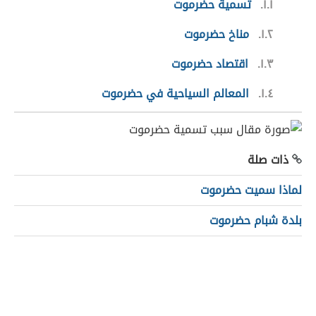
١.١
تسمية حضرموت
١.٢
مناخ حضرموت
١.٣
اقتصاد حضرموت
١.٤
المعالم السياحية في حضرموت
ذات صلة
لماذا سميت حضرموت
بلدة شبام حضرموت