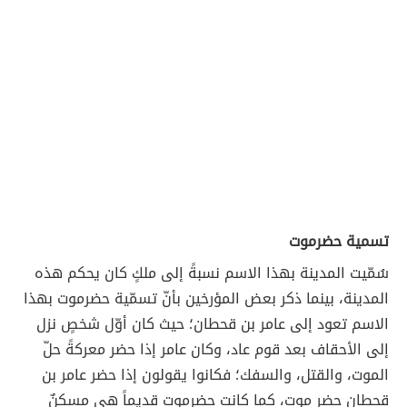
تسمية حضرموت
سُمّيت المدينة بهذا الاسم نسبةً إلى ملكٍ كان يحكم هذه
المدينة، بينما ذكر بعض المؤرخين بأنّ تسمّية حضرموت بهذا
الاسم تعود إلى عامر بن قحطان؛ حيث كان أوّل شخصٍ نزل
إلى الأحقاف بعد قوم عاد، وكان عامر إذا حضر معركةً حلّ
الموت، والقتل، والسفك؛ فكانوا يقولون إذا حضر عامر بن
قحطان حضر موت، كما كانت حضرموت قديماً هي مسكنٌ