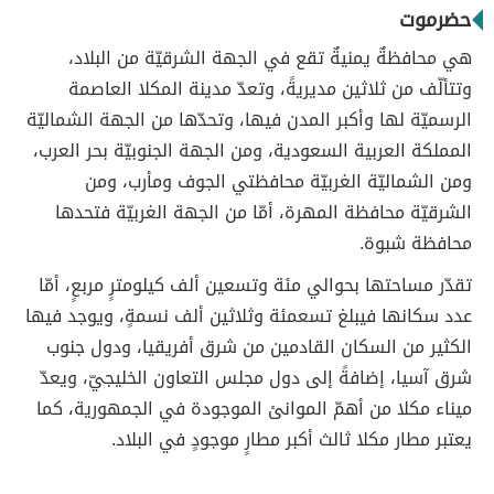
حضرموت
هي محافظةٌ يمنيةٌ تقع في الجهة الشرقيّة من البلاد،
وتتألّف من ثلاثين مديريةً، وتعدّ مدينة المكلا العاصمة
الرسميّة لها وأكبر المدن فيها، وتحدّها من الجهة الشماليّة
المملكة العربية السعودية، ومن الجهة الجنوبيّة بحر العرب،
ومن الشماليّة الغربيّة محافظتي الجوف ومأرب، ومن
الشرقيّة محافظة المهرة، أمّا من الجهة الغربيّة فتحدها
محافظة شبوة.
تقدّر مساحتها بحوالي مئة وتسعين ألف كيلومترٍ مربعٍ، أمّا
عدد سكانها فيبلغ تسعمئة وثلاثين ألف نسمةٍ، ويوجد فيها
الكثير من السكان القادمين من شرق أفريقيا، ودول جنوب
شرق آسيا، إضافةً إلى دول مجلس التعاون الخليجيّ، ويعدّ
ميناء مكلا من أهمّ الموانئ الموجودة في الجمهورية، كما
يعتبر مطار مكلا ثالث أكبر مطارٍ موجودٍ في البلاد.