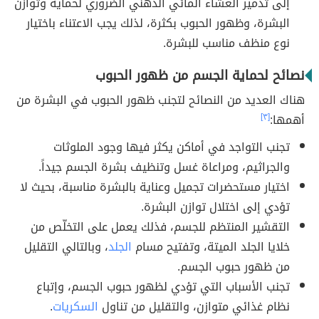
إلى تدمير الغشاء المائي الدهني الضروري لحماية وتوازن
البشرة، وظهور الحبوب بكثرة، لذلك يجب الاعتناء باختيار
نوع منظف مناسب للبشرة.
نصائح لحماية الجسم من ظهور الحبوب
هناك العديد من النصائح لتجنب ظهور الحبوب في البشرة من
أهمها:
[٣]
تجنب التواجد في أماكن يكثر فيها وجود الملوثات
والجراثيم، ومراعاة غسل وتنظيف بشرة الجسم جيداً.
اختيار مستحضرات تجميل وعناية بالبشرة مناسبة، بحيث لا
تؤدي إلى اختلال توازن البشرة.
التقشير المنتظم للجسم، فذلك يعمل على التخلّص من
خلايا الجلد الميتة، وتفتيح مسام
الجلد
، وبالتالي التقليل
من ظهور حبوب الجسم.
تجنب الأسباب التي تؤدي لظهور حبوب الجسم، وإتباع
نظام غذائي متوازن، والتقليل من تناول
السكريات
.