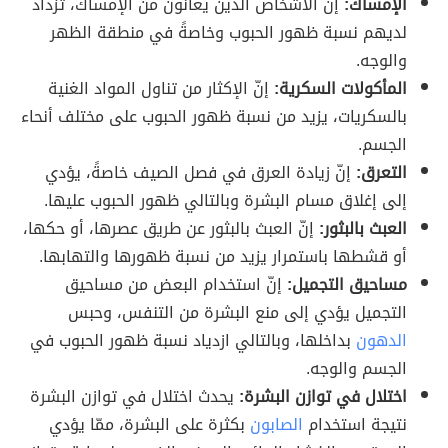
الإمساك:
إنّ الأشخاص الذين يعانون من الإمساك، تزداد
لديهم نسبة ظهور الحبوب وخاصةً في منطقة الظهر
والوجه.
المأكولات السكرية:
إنّ الإكثار من تناول المواد الغنية
بالسكريات، يزيد من نسبة ظهور الحبوب على مختلف أنحاء
الجسم.
التعرق:
إنّ زيادة العرق في فصل الصيف خاصةً، يؤدي
إلى إغلاق مسام البشرة وبالتالي ظهور الحبوب عليها.
العبث بالبثور:
إنّ العبث بالبثور عن طريق عصرها، أو حكها،
أو قشطها باستمرار يزيد من نسبة ظهورها والتهابها.
مساحيق التجميل:
إنّ استخدام البعض من مساحيق
التجميل يؤدي إلى منع البشرة من التنفس، وحبس
الدهون
بداخلها، وبالتالي ازدياد نسبة ظهور الحبوب في
الجسم والوجه.
اختلال في توازن البشرة:
يحدث اختلال في توازن البشرة
نتيجة استخدام
الصابون
بكثرة على البشرة، ممّا يؤدي