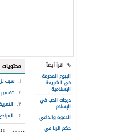
اقرأ أيضاً
محتويات
البيوع المحرمة
١
سبب نزو
في الشريعة
الإسلامية
٢
تفسير ا
درجات الحب في
٣
التعري
الإسلام
٤
المراجع
الدعوة والداعي
حكم الربا في