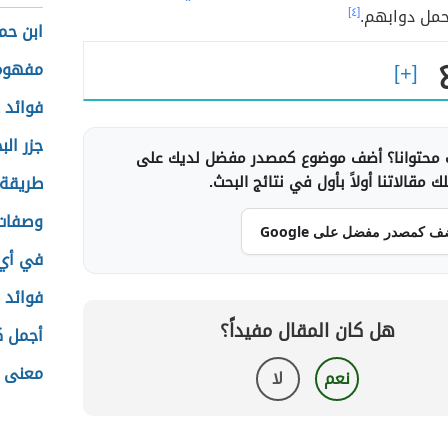
مل دوابهم.
[٤]
ابن ح
مفهوم 
فوائد 
جزر الب
محتوانا؟ أضف موضوع كمصدر مفضل لديك على
 مقالاتنا أولاً بأول في نتائج البحث.
طريقة 
وصفات 
ف كمصدر مفضل على Google
في أي 
فوائد 
هل كان المقال مفيداً؟
أجمل ك
معنى 
نعم
لا