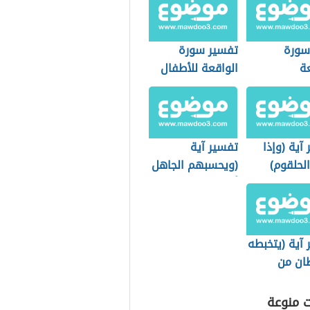
سورة
تفسير سورة
عة
الواقعة للأطفال
آية (وإذا
تفسير آية
لحلقوم)
(ويحسبهم الجاهل
أغنياء من التعفف)
آية (يتخبطه
ان من
ت منوعة