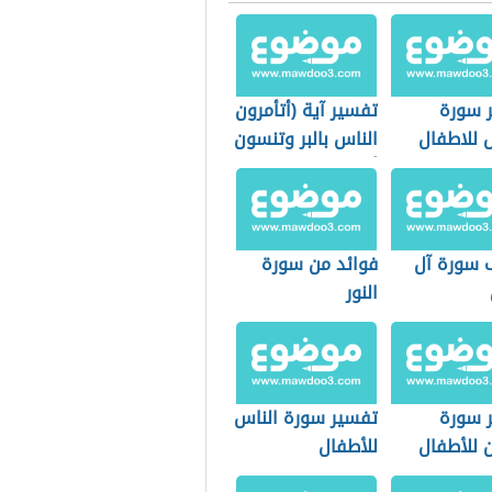
 سورة
تفسير آية (أتأمرون
 للاطفال
الناس بالبر وتنسون
أنفسكم)
 سورة آل
فوائد من سورة
النور
 سورة
تفسير سورة الناس
 للأطفال
للأطفال