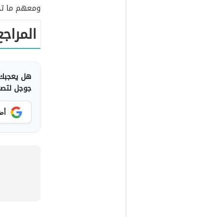
ومعهم ما تح
المراجع
هل يعجبك 
جوجل لتصلك
أض