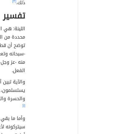
ذلك.
[٣]
تفسير ا
اللينة: هي ا
محددة من الن
توضح أن قطع 
-سبحانه وتعا
منه -عز وجل-
الفعل.
والآية تبين 
يستسلمون، و
والحسرة وال
[١]
وأما ما بقي 
سيتركونه لأع