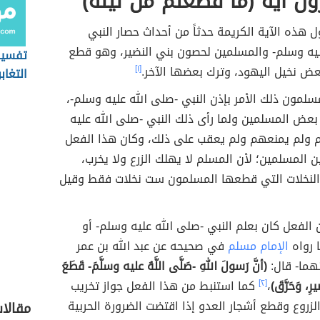
ل آية (ما قطعتم من لينة)
 هذه الآية الكريمة حدثاً من أحداث حصار النبي
ليه وسلم- والمسلمين لحصون بني النضير، وهو قطع
تفسير
ض نخيل اليهود، وترك بعضها الآخر.
[١]
التغاب
لمون ذلك الأمر بإذن النبي -صلى الله عليه وسلم-،
بعض المسلمين ولما رأى ذلك النبي -صلى الله عليه
 ولم يمنعهم ولم يعقب على ذلك، وكان هذا الفعل
 المسلمين؛ لأن المسلم لا يهلك الزرع ولا يخرب،
د النخلات التي قطعها المسلمون ست نخلات فقط وقيل
 الفعل كان بعلم النبي -صلى الله عليه وسلم- أو
 رواه
الإمام مسلم
في صحيحه عن عبد الله بن عمر
هما- قال:
(أنَّ رَسولَ اللهِ -صَلَّى اللَّهُ عليه وسلَّمَ- قَطَعَ
يرِ، وَحَرَّقَ)
،
[٢]
كما استنبط من هذا الفعل جواز تخريب
الزروع وقطع أشجار العدو إذا اقتضت الضرورة الحربية
مقالا