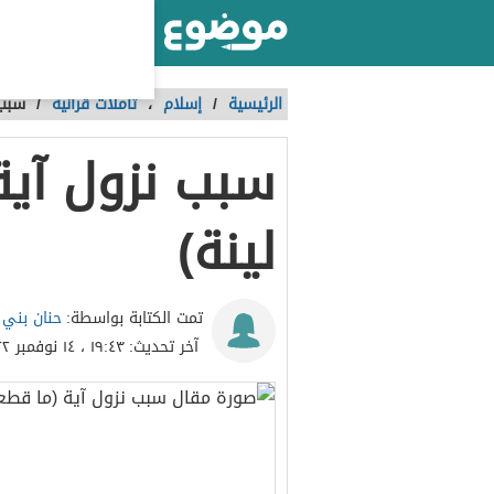
أكبر موقع عربي بالعالم
الرئيسية
/
إسلام
،
تأملات قرآنية
/
سبب 
سبب نزول آية
لينة)
حنان بني
تمت الكتابة بواسطة:
آخر تحديث:
١٩:٤٣ ، ١٤ نوفمبر ٢٠٢٢