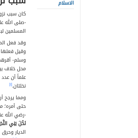
سبب نزو
الاسلام
كان سبب نزول
-صلى الله ع
المسلمين لبع
وقد فعل المس
وقيل فعلها 
وسلم- أقرهم
محل خلاف بين
علماً أن عد
نخلتان.
[١]
ومما يرجح أن
حتى أمره؛ ما
-رضي الله عن
نَخْلَ بَنِي النَّضِ
الديار وحرق 