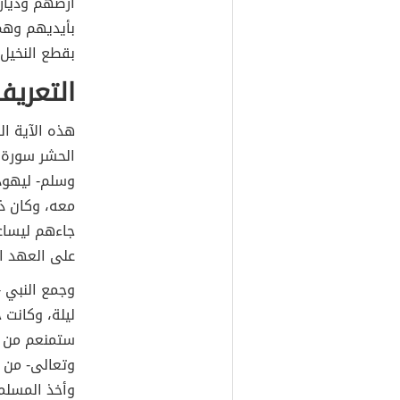
أرضهم ودياره
بأيديهم وهم
بقطع النخيل 
التعريف
هذه الآية ا
الحشر سورة م
وسلم- ليهود 
معه، وكان ذل
جاءهم ليساعد
على العهد ا
وجمع النبي 
ليلة، وكانت
ستمنعم من ا
وتعالى- من 
وأخذ المسلم