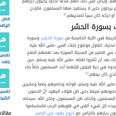
م، ويدلل على ذلك أنهم عندما أخذوا يخرِّبون ديارهم
 يرحلون حتى لا يستفيد منها المسلمون، فالإذن
أو تركه كان سبباً لتعذيبهم.
[١]
فضل 
 بسورة الحشر
الواق
لكريمة هي الآية الخامسة من
سورة الحشر
، وسورة
دنية، تتناول موضوع إجلاء النبي -صلى الله عليه
بني النضير من المدينة المنورة بعد نقضهم الصلح
تفسير 
ك بعد أن تآمروا لقتله -صلى الله عليه وسلم- حين
بلغت ا
وه في دية قتيلين قتلهما أحد المسلمين خطأً بناء
لذي كان بينهم.
[٤]
-صلى الله عليه وسلم- قواته وحاصرهم بضعاً وعشرين
 حصونهم منيعة حتى ظن هؤلاء اليهود أنّ الحصون
تفسير 
الشيط
لمسلمين، وكذلك ظن المسلمون، ولكن الله -سبحانه
المس)
بيده كل شيء ألقى في قلوبهم الرعب فاستسلموا
مقالا
ون ديارهم بالتزامن مع
خروج يهود بني النضير