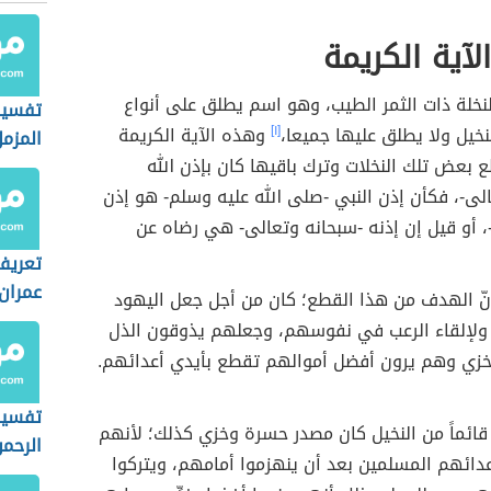
لآية الكريمة
لنخلة ذات الثمر الطيب، وهو اسم يطلق على أنواع
تفسير
خيل ولا يطلق عليها جميعا،
[١]
وهذه الآية الكريمة
المزمل
بعض تلك النخلات وترك باقيها كان بإذن الله
لى-، فكأن إذن النبي -صلى الله عليه وسلم- هو إذن
، أو قيل إن إذنه -سبحانه وتعالى- هي رضاه عن
تعريف
عمران
أنّ الهدف من هذا القطع؛ كان من أجل جعل اليهود
لإلقاء الرعب في نفوسهم، وجعلهم يذوقون الذل
خزي وهم يرون أفضل أموالهم تقطع بأيدي أعدائهم.
تفسير
قائماً من النخيل كان مصدر حسرة وخزي كذلك؛ لأنهم
الرحمن
دائهم المسلمين بعد أن ينهزموا أمامهم، ويتركوا