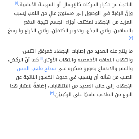
الناتجة عن تكرار الحركات كالإرسال أو المرجحة الأمامية،
[١]
وإنّ الرغبة في الوصول إلى مستوىً عالٍ من اللعب يُسبب
المزيد من الإجهاد لمختلف أجزاء الجسم نتيجة الدفع
بالساقين، وثني الجذع، وتدوير الكتفيْن، وثني الذراع والرسغ.
[٣]
ما ينتج عنه العديد من إصابات الإجهاد كمرفق التنس،
والتهاب اللفافة الأخمصية والتهاب الأوتار،
[١]
كما أنّ الركض،
والقفز والاندفاع بصورةٍ متكررة على
سطح ملعب التنس
الصلب من شأنه أن يتسبب في حدوث الكسور الناتجة عن
الإجهاد، إلى جانب العديد من الالتهابات، إضافةً لاعتبار هذا
النوع من الملاعب قاسيًا على الركبتيْن.
[٣]