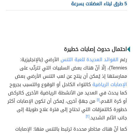
5 طرق لبناء العضلات بسرعة
احتمال حدوث إصابات خطيرة
رغم
الفوائد العديدة للعبة التنس
الأرضي (بالإنجليزية:
Tennies)، إلّا أنّ هناك بعض السلبيات التي تترتّب على
ممارستها إذ يُمكن أن ينتج عن لعب التنس الأرضي بعض
الإصابات الرياضية
كالتواء الكاحل أو الوقوع والتسبب بجروح
كما يحدث في العديد من الأنشطة الرياضية الأخرى كالركض
أو كرة القدم،
[١]
من جهةٍ أخرى، يُمكن أن تكون الإصابات أكثر
خطورة كالتمزقات التي تحتاج إلى فترة علاج طويلة إلى
جانب الألم الشديد.
[٢]
كما أنّ هناك مخاطر محددة ترتبط بالتنس منها: الإصابات