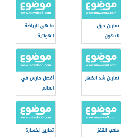
تمارين حرق
ما هي الرياضة
الدهون
الهوائية
تمارين شد الظهر
أفضل حارس في
العالم
ملعب القفز
تمارين لخسارة