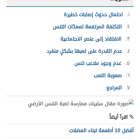
١
احتمال حدوث إصابات خطيرة
٢
التكلفة المرتفعة لمعدّات التنس
٣
الافتقاد إلى عنصر الاجتماعية
٤
عدم القدرة على لعبها بشكلٍ منفرد
٥
عدم وجود ملاعب تنس
٦
صعوبة اللعب
٧
المراجع
اقرأ أيضاً
أفضل 10 أطعمة لبناء العضلات