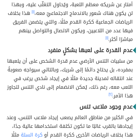
أمتار عن شريكه معظم اللعبة، ويُحاول التغلّب عليه، وبهذا
لن يكون هناك شعور بالاندماج الاجتماعيّ معه،
[١]
هذا بخلاف
الرياضات الجماعية ككرة القدم مثلًا، والتي يتضمن الفريق
فيها عدد من اللاعبين، ويكون الاتصال والتواصل بينهم
مباشرًا أكثر.
[١]
عدم القدرة على لعبها بشكلٍ منفرد
من سلبيات التنس الأرضي عدم قدرة الشخص على أن يلعبها
بمفرده، بل يحتاج دائمًا إلى شريك، وبالتالي سيواجه صعوبةً
عند انتقاله لمدينة جديدة مثلًا في إيجاد شخص يرغب في
اللعب معه، رغم ذلك، يُمكن الانضمام إلى نادي التنس لتجاوز
هذا الأمر.
[٢]
عدم وجود ملاعب تنس
في الكثير من مناطق العالم يصعب إيجاد ملاعب التنس، وعند
إيجادها بالقرب غالبًا ما تكون تكلفة استخدامها عالية جدًا،
هذا بخلاف الرياضات الأخرى ككرة القدم أو
كرة السلة
مثلًا