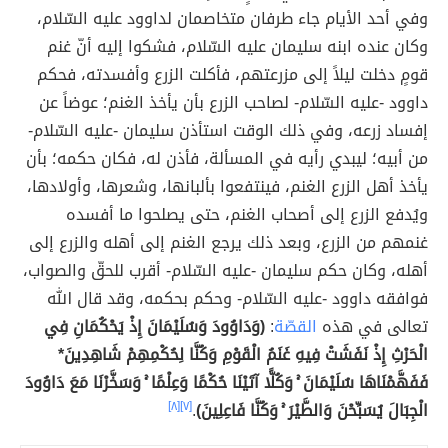
وفي أحد الأيام جاء طرفان متخاصمان لداوود عليه السّلام،
وكان عنده ابنه سليمان عليه السّلام، فشكوا إليه أنّ غنم
قومٍ دخلت ليلاً إلى مزرعتهم، فأكلت الزرع وأفسدته، فحكم
داوود -عليه السّلام- لصاحب الزرع بأن يأخذ الغنم؛ عوضاً عن
إفساد زرعه، وفي ذلك الوقت استأذن سليمان -عليه السّلام-
من أبيه؛ ليبدي رأيه في المسألة، فأذن له، فكان حكمه؛ بأن
يأخذ أهل الزرع الغنم، فينتفعوا بألبانها، وشعرها، وأولادها،
ويُدفع الزرع إلى أصحاب الغنم، حتى يصلحوا ما أفسده
غنمهم من الزرع، وبعد ذلك يرجع الغنم إلى أهله والزرع إلى
أهله، وكان حكم سليمان -عليه السّلام- أقرب للحقّ والصواب،
فوافقه داوود -عليه السّلام- وحكم بحكمه، وقد قال الله
تعالى في هذه
القصّة
:
(وَدَاوُودَ وَسُلَيْمَانَ إِذْ يَحْكُمَانِ فِي
الْحَرْثِ إِذْ نَفَشَتْ فِيهِ غَنَمُ الْقَوْمِ وَكُنَّا لِحُكْمِهِمْ شَاهِدِينَ*
فَفَهَّمْنَاهَا سُلَيْمَانَ ۚ وَكُلًّا آتَيْنَا حُكْمًا وَعِلْمًا ۚ وَسَخَّرْنَا مَعَ دَاوُودَ
الْجِبَالَ يُسَبِّحْنَ وَالطَّيْرَ ۚ وَكُنَّا فَاعِلِينَ)
.
[٧]
[٨]