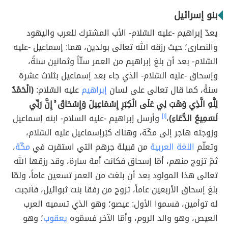
بنو إسرائيل
يعدّ إبراهيم -عليه السّلام- الأب المشترك للعرب واليهود
والنصارى؛ حيث رزقه الله تعالى بولدين، هما: إسماعيل -عليه
السّلام- بعد أن بلغ إبراهيم من العمر ستّاً وثمانين سنةً،
وإسحاق -عليه السّلام- الذي جاء بعد إسماعيل بثلاث عشرة
سنةً، كما قال تعالى على لسان
إبراهيم
عليه السّلام:
(الْحَمْدُ
لِلَّهِ الَّذِي وَهَبَ لِي عَلَى الْكِبَرِ إِسْمَاعِيلَ وَإِسْحَاقَ ۚ إِنَّ رَبِّي
لَسَمِيعُ الدُّعَاءِ)
،
[١]
وأرسل إبراهيم -عليه السلام- ابنه إسماعيل
وزوجته هاجر إلى مكّة، وهناك كبُرإسماعيل عليه السّلام،
وتعلّم
اللغة العربية
من قبيلة جرهم التي استقرت في
مكّة
،
ثمّ تزوج منهم، أمّا إسحاق فكانت أمة سارة، وقد رزقها الله
تعالى هذا المولود بعد أن بلغت من العمر تسعين عاماً، ولمّا
بلغ إسحاق الأربعين عاماً، تزوج من رفقا بنت ثبوائيل، فأنجبت
له توأمين، فسموا الأول: عيصو؛ وهو الذي تسميه العرب
العيص، وهو والد الروم، وأمّا الآخر فسمّوه
يعقوب
؛ وهو