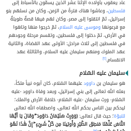
عاد يعقوب بأولاده الإثنا عشر الذين يسمّون بالأسباط إلى
فلسطين
، وعاشوا هناك فترةً من الزمن، وكان من نسلهم بنو
إسرائيل، ثمّ انتقلوا إلى مصر، وكان لهم فيها قصةٌ طويلةٌ
مع فرعونها
وموسى عليه السلام
، ثمّ خرجوا منها وتاهوا
في الأرض، ثمّ دخلوا إلى فلسطين، وتقسم مرحلة وجودهم
في فلسطين إلى ثلاث مراحل: الأولى عهد القضاة، والثانية
عهد الملوك ومنهم سليمان عليه السلام، والثالثة عهد
الانقسام.
[٢]
سليمان عليه السّلام
هو سليمان بن
داوود
عليهما السّلام، كان أبوه نبياً ملكاً،
بعثه الله تعالى إلى بني إسرائيل، وبعد وفاة داوود -عليه
السّلام- ورث سليمان -عليه السّلام- خلافة الأرض والملك؛
ليحكم بين الناس بحكم الله تعالى، واصطفاه الله تعالى
للنبوّة
؛ حيث قال تعالى:
(وَوَرِثَ سُلَيْمَانُ دَاوُودَ ۖ وَقَالَ يَا أَيُّهَا
النَّاسُ عُلِّمْنَا مَنطِقَ الطَّيْرِ وَأُوتِينَا مِن كُلِّ شَيْءٍ ۖ إِنَّ هَٰذَا لَهُوَ