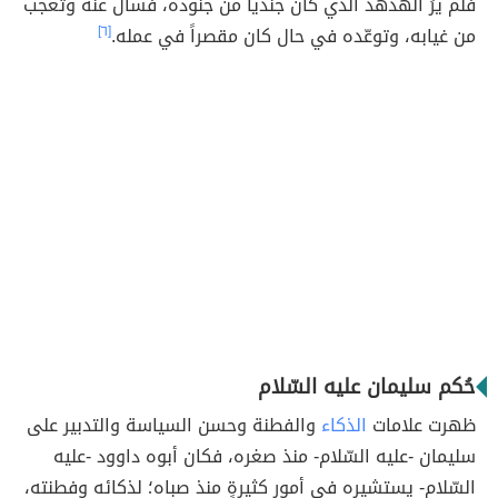
فلم يرَ الهدهد الذي كان جندياً من جنوده، فسأل عنه وتعجب
من غيابه، وتوعّده في حال كان مقصراً في عمله.
[٦]
حُكم سليمان عليه السّلام
ظهرت علامات
الذكاء
والفطنة وحسن السياسة والتدبير على
سليمان -عليه السّلام- منذ صغره، فكان أبوه داوود -عليه
السّلام- يستشيره في أمورٍ كثيرةٍ منذ صباه؛ لذكائه وفطنته،