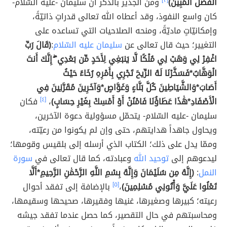
الْفَضْلُ الْمُبِينُ)
[٣]
ومن الجدير بالذكر أنّ سليمان -عليه السّلام-
كان واسع النفوذ، وقد أعطاه الله تعالى قدراتٍ ذاتيّةً،
وإمكانيّاتٍ ماديّةً، ومنحه الصلاحيات التي تساعده على
التغيير؛ حيث قال تعالى عن
سليمان عليه السّلام
:
(قَالَ رَبِّ
اغْفِرْ لِي وَهَبْ لِي مُلْكًا لَّا يَنبَغِي لِأَحَدٍ مِّن بَعْدِي ۖ إِنَّكَ أَنتَ
الْوَهَّابُ*فَسَخَّرْنَا لَهُ الرِّيحَ تَجْرِي بِأَمْرِهِ رُخَاءً حَيْثُ
أَصَابَ*وَالشَّيَاطِينَ كُلَّ بَنَّاءٍ وَغَوَّاصٍ*وَآخَرِينَ مُقَرَّنِينَ فِي
الْأَصْفَادِ*هَٰذَا عَطَاؤُنَا فَامْنُنْ أَوْ أَمْسِكْ بِغَيْرِ حِسَابٍ)
،
[٤]
فكان
سليمان -عليه السّلام- يتحمّل مسؤولية دعوة الآخرين،
ويحاول جاهداً هدايتهم، حتى وإن لم يكونوا من رعيّته،
وممّا يدل على ذلك؛ الكتاب الذي أرسله إلى بلقيس وقومها؛
ليدعوهم إلى
توحيد الله
وعبادته، كما قال تعالى في
سورة
النمل
:
(إِنَّهُ مِن سُلَيْمَانَ وَإِنَّهُ بِسْمِ اللَّهِ الرَّحْمَٰنِ الرَّحِيمِ*أَلَّا
تَعْلُوا عَلَيَّ وَأْتُونِي مُسْلِمِينَ)
،
[٥]
بالإضافة إلى تفقد أحوال
رعيته؛ كبيرها وصغيرها، غنيها وفقيرها، صحيحها وسقيمها،
ومحاسبتهم في حال التقصير، كما حصل عندما تفقد جيشه