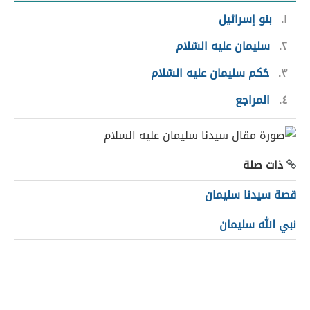
١
بنو إسرائيل
٢
سليمان عليه السّلام
٣
حُكم سليمان عليه السّلام
٤
المراجع
ذات صلة
قصة سيدنا سليمان
نبي الله سليمان