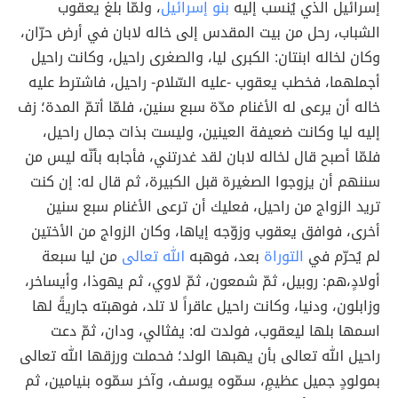
إسرائيل الذي يُنسب إليه
بنو إسرائيل
، ولمّا بلغ يعقوب
الشباب، رحل من بيت المقدس إلى خاله لابان في أرض حرّان،
وكان لخاله ابنتان: الكبرى ليا، والصغرى راحيل، وكانت راحيل
أجملهما، فخطب يعقوب -عليه السّلام- راحيل، فاشترط عليه
خاله أن يرعى له الأغنام مدّة سبع سنين، فلمّا أتمّ المدة؛ زف
إليه ليا وكانت ضعيفة العينين، وليست بذات جمال راحيل،
فلمّا أصبح قال لخاله لابان لقد غدرتني، فأجابه بأنّه ليس من
سننهم أن يزوجوا الصغيرة قبل الكبيرة، ثم قال له: إن كنت
تريد الزواج من راحيل، فعليك أن ترعى الأغنام سبع سنين
أخرى، فوافق يعقوب وزوّجه إياها، وكان الزواج من الأختين
لم يُحرّم في
التوراة
بعد، فوهبه
الله تعالى
من ليا سبعة
أولادٍ،هم: روبيل، ثمّ شمعون، ثمّ لاوي، ثم يهوذا، وأيساخر،
وزابلون، ودنيا، وكانت راحيل عاقراً لا تلد، فوهبته جاريةً لها
اسمها بلها ليعقوب، فولدت له: يفثالي، ودان، ثمّ دعت
راحيل الله تعالى بأن يهبها الولد؛ فحملت ورزقها الله تعالى
بمولودٍ جميل عظيمٍ، سمّوه يوسف، وآخر سمّوه بنيامين، ثم