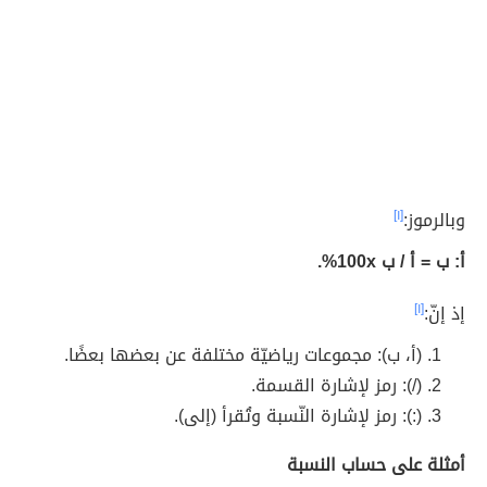
وبالرموز:
[١]
أ: ب = أ / ب 100x%.
إذ إنّ:
[١]
(أ، ب): مجموعات رياضيّة مختلفة عن بعضها بعضًا.
(/): رمز لإشارة القسمة.
(:): رمز لإشارة النّسبة وتُقرأ (إلى).
أمثلة على حساب النسبة