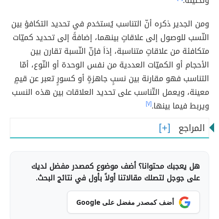
وتحليله.
ومن الجدير ذكره أنّ التناسب يُستخدم في تحديد التكافؤ بين
النّسب للوصول إلى علاقاتٍ بينهما، إضافةً إلى تحديد كميّات
متكافئة من علاقاتٍ متناسبة، إذاَ فإنّ النّسبة تقارن بين
الأحجام أو الكميّات العددية من نفس الوحدة أو النّوع، أمّا
التناسب فهو مقارنة بين نسبٍ جاهزةٍ أو كسورٍ تعبر عن قيمٍ
معينة، ويعمل التّناسب على تحديد العلاقات بين هذه النسب
ويربط فيما بينها.
[٧]
المراجع
هل يعجبك محتوانا؟ أضف موضوع كمصدر مفضل لديك
على جوجل لتصلك مقالاتنا أولاً بأول في نتائج البحث.
أضف كمصدر مفضل على Google