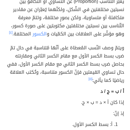
يعبّر التّناسب (Proportion) عن التّساوي أو التّكافؤ بين
نسبتين مختلفتين في الشّكل، ولكنّهما يُعبّران عن مقادير
متكافئة أو متساوية، ولكن بصورٍ مختلفة، وتتمّ معرفة
التّناسب بين نسبتين مختلفتين مكتوبتين على صورة كسور،
وهو مؤشّر على العلاقات بين الكمّيات و
الكسور
المختلفة.
[٤]
ويتمّ وصف النّسب المُعطاة على أنّها مُتناسبة في حال تمّ
ضرب بسط الكسر الأول مع مقام الكسر الثاني ومقارنته
بحاصل ضرب بسط الكسر الثاني مع مقام الكسر الأول، ففي
حال تساوي القيمتين فإنّ الكسور متناسبة، وتُكتب العلاقة
رياضيًا كما يأتي:
[٥]
أ / ب = ج / د
إذا كان أ × د = ب × ج.
إذ إنّ:
أ: بسط الكسر الأول.