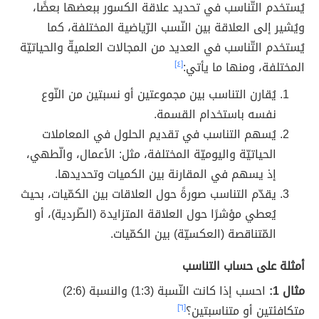
يُستخدم التّناسب في تحديد علاقة الكسور ببعضها بعضًا،
ويُشير إلى العلاقة بين النّسب الرّياضية المختلفة، كما
يُستخدم التّناسب في العديد من المجالات العلميةّ والحياتيّة
المختلفة، ومنها ما يأتي:
[٤]
يُقارن التناسب بين مجموعتين أو نسبتين من النّوع
نفسه باستخدام القسمة.
يُسهم التناسب في تقديم الحلول في المعاملات
الحياتيّة واليوميّة المختلفة، مثل: الأعمال، والّطهي،
إذ يسهم في المقارنة بين الكميات وتحديدها.
يقدّم التناسب صورةً حول العلاقات بين الكمّيات، بحيث
يُعطي مؤشرًا حول العلاقة المتزايدة (الطّردية)، أو
المّتناقصة (العكسيّة) بين الكمّيات.
أمثلة على حساب التناسب
مثال 1:
احسب إذا كانت النّسبة (1:3) والنسبة (2:6)
متكافئتين أو متناسبتين؟
[٦]