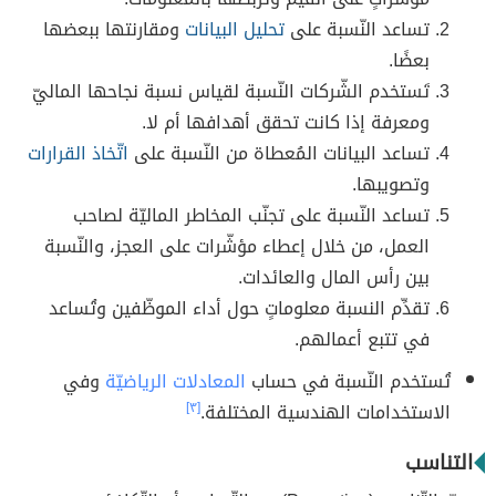
تساعد النّسبة على
تحليل البيانات
ومقارنتها ببعضها
بعضًا.
تَستخدم الشّركات النّسبة لقياس نسبة نجاحها الماليّ
ومعرفة إذا كانت تحقق أهدافها أم لا.
تساعد البيانات المُعطاة من النّسبة على
اتّخاذ القرارات
وتصويبها.
تساعد النّسبة على تجنّب المخاطر الماليّة لصاحب
العمل، من خلال إعطاء مؤشّرات على العجز، والنّسبة
بين رأس المال والعائدات.
تقدِّم النسبة معلوماتٍ حول أداء الموظّفين وتُساعد
في تتبع أعمالهم.
تُستخدم النّسبة في حساب
المعادلات الرياضيّة
وفي
الاستخدامات الهندسية المختلفة.
[٣]
التناسب