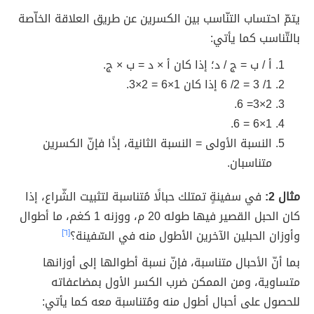
يتمّ احتساب التنّاسب بين الكسرين عن طريق العلاقة الخاّصة
بالتّناسب كما يأتي:
أ / ب = ج / د؛ إذا كان أ × د = ب × ج.
1/ 3 = 2/ 6 إذا كان 1×6 = 2×3.
2×3= 6.
1×6 = 6.
النسبة الأولى = النسبة الثانية، إذًا فإنّ الكسرين
متناسبان.
مثال 2:
في سفينةٍ تمتلك حبالًا مُتناسبة لتثبيت الشّراع، إذا
كان الحبل القصير فيها طوله 20 م، ووزنه 1 كغم، ما أطوال
وأوزان الحبلين الآخرين الأطول منه في السّفينة؟
[٦]
بما أنّ الأحبال متناسبة، فإنّ نسبة أطوالها إلى أوزانها
متساوية، ومن الممكن ضرب الكسر الأول بمضاعفاته
للحصول على أحبال أطول منه ومُتناسبة معه كما يأتي: