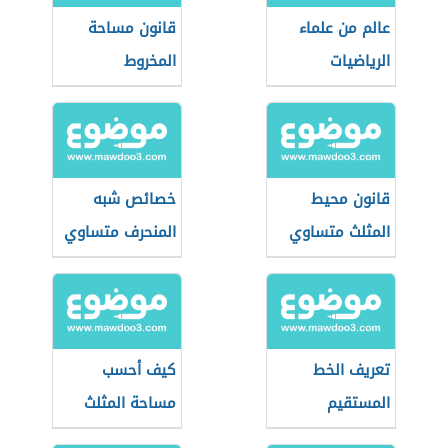
عالم من علماء
قانون مساحة
الرياضيات
المخروط
قانون محيط
خصائص شبه
المثلث متساوي
المنحرف متساوي
الساقين
الساقين
تعريف الخط
كيف أحسب
المستقيم
مساحة المثلث