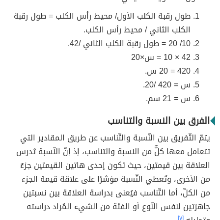
طول رقبة الكلب الأول/ محيط رأس الكلب = طول رقبة
الكلب الثاني / محيط رأس الكلب.
10/ 20 = طول رقبة الكلب الثاني /42.
42 × 10 = س×20
420 = 20 س.
س = 420 /20.
س = 21 سم.
الفرق بين النسبة والتناسب
يتمّ التّفريق بين النّسبة والتّناسب عن طريق المقادير التي
تتعامل معها كلٌّ من النسبة والتناسب، إذ إنّ النّسبة تَدرس
العلاقة بين قيمتين، حيث تكون إحدى هاتين القيمتين جزءٌ
من الأخرى، وتُعطي النّسبة مؤشرًا على علاقة قيمة الجزء
من الكلّ، أما التّناسب فيُعنى بدراسة العلاقة بين نسبتين
جاهزتين لنفس النّوع أو الفئة من الشيء المُراد دراسته
[٧]