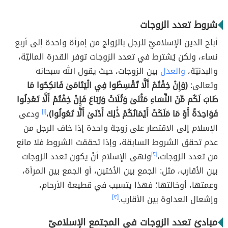
شروط تعدد الزوجات
أباح الدين الإسلاميّ للرجل بالزواج من إمرأة واحدة إلى أربع
نساء، ولكن يُشترط في تعدد الزوجات توفر القدرة الماليّة،
والبدنيّة،
والعدل
بين الزوجات، حيث يقول الله سبحانه
وتعالى:
(وَإِنْ خِفْتُمْ أَلَّا تُقْسِطُوا فِي الْيَتَامَىٰ فَانكِحُوا مَا
طَابَ لَكُم مِّنَ النِّسَاءِ مَثْنَىٰ وَثُلَاثَ وَرُبَاعَ فَإِنْ خِفْتُمْ أَلَّا تَعْدِلُوا
فَوَاحِدَةً أَوْ مَا مَلَكَتْ أَيْمَانُكُمْ ذَٰلِكَ أَدْنَىٰ أَلَّا تَعُولُوا)
،
[١]
ودعى
الإسلام إلى الاقتصار على زوجة واحدة إذا خاف الرجل من
عدم تحقق الشروط السابقة، وإذا تحققت الشروط فلا مانع
من تعدد الزوجات،
[٢]
ونهى الإسلام أنْ يكون تعدد الزوجات
بين الأقارب، مثل: الجمع بين الأختين، أو الجمع بين المرأة،
وعمتها، أوخالتها؛ فهذا يتسبب في قطيعة الأرحام،
وإشعال العداوة بين الأقارب.
[٣]
مبادئ تعدد الزوجات في المجتمع الإسلاميّ