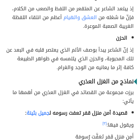
إذ يبتعد الشاعر عن المتقعر من اللفظ والصعب من الكلام،
فإنّ ما شغله من
العشق والهيام
أعظم من انتقاء اللفظة
الغريبة الصعبة الموعرة.
الحزن
إذ إنّ الشاعر يبدأ بوصف الألم الذي يعتصر قلبه في البعد عن
تلك المحبوبة، والحزن الذي يلتمسه في ظواهر الطبيعة
كافة إثر ما يعانيه من الوجد والغرام.
نماذج من الغزل العذري
برزت مجموعة من القصائد في الغزل العذري من أهمها ما
يأتي:
قصيدة أمن منزل قفر تعفت رسومه ل
جميل بثينة
:
ويقول فيها:
[٣]
أَمِن مَنزِلٍ قَفرٍ تَعَفَّت رُسومَهُ