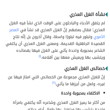
نشأة الغزل العذري
لم يتفق الأدباء والباحثون على الوقت الذي نشأ فيه الغزل
العذري؛ فقال بعضهم إنّ الغزل العذري قد نشأ في
العصر
الأموي
وتبلور فيه تبلورًا واسعًا، وقال آخرون بل إنّه نتاج
القصيدة الجاهلية القديمة، ومعنى الغزل العذري أن يكتفي
الشاعر بمحبوبة واحدة يأتي على الغزل فيها بقصائده
ويتشبب بها ويعيش معها بين أقلامه.
[١]
خصائص الغزل العذري
إنّ للغزل العذري مجموعة من الخصائص التي امتاز فيها عن
غيره، ولعل من أبرزها ما يأتي:
[٢]
الاكتفاء بمحبوبة واحدة
من أكثر ما يميز الغزل العذري وشاعره أنّه يكتفي بامرأة
واحدة يتشبب بها ويتغزل بها طوال أيام حياته.