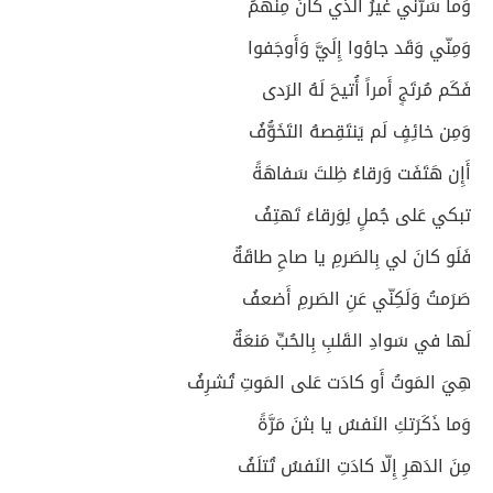
وَما سَرَّني غَيرُ الَّذي كانَ مِنهُمُ
وَمِنّي وَقَد جاؤوا إِلَيَّ وَأَوجَفوا
فَكَم مُرتَجٍ أَمراً أُتيحَ لَهُ الرَدى
وَمِن خائِفٍ لَم يَنتَقِصهُ التَخَوُّفُ
أَإِن هَتَفَت وَرقاءُ ظِلتَ سَفاهَةً
تبكي عَلى جُملٍ لِوَرقاءَ تَهتِفُ
فَلَو كانَ لي بِالصَرمِ يا صاحِ طاقَةٌ
صَرَمتُ وَلَكِنّي عَنِ الصَرمِ أَضعفُ
لَها في سَوادِ القَلبِ بِالحُبِّ مَنعَةٌ
هِيَ المَوتُ أَو كادَت عَلى المَوتِ تُشرِفُ
وَما ذَكَرَتكِ النَفسُ يا بثنَ مَرَّةً
مِنَ الدَهرِ إِلّا كادَتِ النَفسُ تُتلَفُ