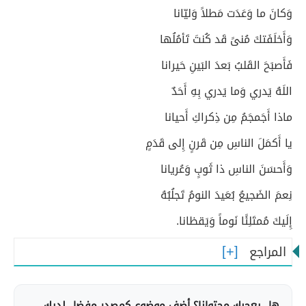
وَكانَ ما وَعَدَت مَطلاً وَليّانا
وَأَخلَفَتكَ مُنىً قَد كُنتَ تَأمُلُها
فَأَصبَحَ القَلبُ بَعدَ البَينِ حَيرانا
اللَهُ يَدري وَما يَدري بِهِ أَحَدٌ
ماذا أَجَمجَمُ مِن ذِكراكِ أَحيانا
يا أَكمَلَ الناسِ مِن قَرنٍ إِلى قَدَمٍ
وَأَحسَنَ الناسِ ذا ثَوبٍ وَعُريانا
نِعمَ الضَجيعُ بُعَيدَ النومُ تَجلُبُهُ
إِلَيكَ مُمتَلِئًا نَوماً وَيَقظانا.
المراجع
هل يعجبك محتوانا؟ أضف موضوع كمصدر مفضل لديك