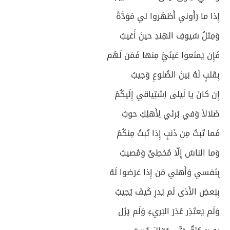
إِذا ما رَأَوني أَظهَروا لي مَوَدَّةً
وَمِثلُ سُيوفِ الهِندِ حينَ أَغيبُ
فَإِن يَمنَعوا عَينَيَّ مِنها فَمَن لَهُم
بِقَلبٍ لَهُ بَينَ الضُلوعِ وَجيبُ
إِن كانَ يا لَيلى اِشتِياقي إِلَيكُمُ
ضَلالاً وَفي بُرئي لِأَهلِكِ حوبُ
فَما تُبتُ مِن ذَنبٍ إِذا تُبتُ مِنكُمُ
وَما الناسُ إِلّا مُخطِئٌ وَمُصيبُ
بِنَفسي وَأَهلي مَن إِذا عَرَضوا لَهُ
بِبَعضِ الأَذى لَم يَدرِ كَيفَ يُجيبُ
وَلَم يَعتَذِر عُذرَ البَريءِ وَلَم يَزَل