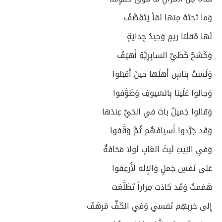
وَما تَحتَهُ مِنها نَقاً يَتَقَصَّفُ
لَها مُقلَتا ريمٍ وَجيدُ جِدايَةٍ
وَكَشحٌ كَطَيِّ السابِرِيَّةِ أَهيَفُ
وَلَستُ بِناسٍ أَهلَها حينَ أَقبَلوا
وَجالوا عَلَينا بِالسُيوفِ وَطَوَّفوا
وَقالوا جَميلٌ باتَ في الحَيِّ عِندَها
وَقَد جَرَّدوا أَسيافَهُم ثُمَّ وَقَّفوا
وَفي البَيتِ لَيثُ الغابِ لَولا مَخافَةٌ
عَلى نَفسِ جَملٍ وَالإِلَه لَأُرعِفوا
هَمَمتُ وَقَد كادَت مِراراً تَطَلَّعَت
إِلى حَربِهِم نَفسي وَفي الكَفِّ مُرهَفُ