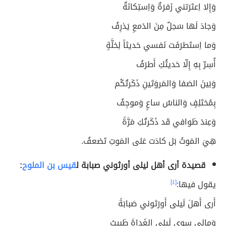
وَإِلا اِعتَرَتني زَفرَةٌ وَاِستِكانَةٌ
وَجادَ لَها سَجلٌ مِنَ الدَمعِ يَذرِفُ
وَما اِستَطرَفَت نَفسي حَديثاً لِخلَّةٍ
أُسِرّ بِهِ إِلّا حَديثُكِ أَطرَفُ
وَبَينَ الصَفا وَالمَروَتَينِ ذَكَرتُكُم
بِمُختَلِفٍ وَالناسُ ساعٍ وَموجِفُ
وَعِندَ طَوافي قَد ذَكَرتُكِ مَرَّةً
هِيَ المَوتُ بَل كادَت عَلى المَوتِ تَضعفُ.
قصيدة أرى أهل ليلى أورثوني صبابة ل
قيس بن الملوح
:
يقول فيها:
[٤]
أَرى أَهلَ لَيلى أَورَثوني صَبابَةً
وَمالي سِوى لَيلى الغَداةَ طَبيبُ