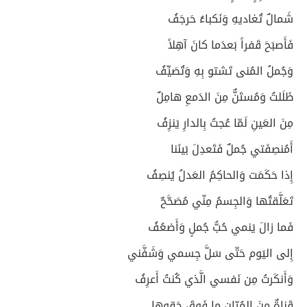
شَمالٌ تُغاديهِ وَنَكباءُ حَرجَفُ
فَأَصبَحَ قَفراً بَعدَما كانَ آهِلاً
وَجُملُ المُنى تَشتو بِهِ وَتُصَيِّفُ
ظَلَلتُ وَمُستَنٌّ مِنَ الدَمعِ هامِلٌ
مِنَ العَينِ لَمّا عُجتُ بِالدارِ يَنزِفُ
أَمُنصِفَتي جُملٌ فَتَعدِلَ بَينَنا
إِذا حَكَمَت وَالحاكِمُ العَدلُ يُنصِفُ
تَعَلَّقتُها وَالجِسمُ مِنّي مُصَحَّحٌ
فَما زالَ يَنمي حُبُّ جُملٍ وَأَضعُفُ
إِلى اليَوم حَتّى سَلَّ جِسمي وَشَفَّني
وَأَنكَرتُ مِن نَفسي الَّذي كُنتُ أَعرِفُ
قَناةٌ مِنَ المُرّانِ ما فَوقَ حَقوِها