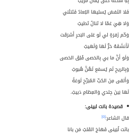
بِهِ سَكنَةٌ حَتّى يُقالَ مُريبُ
فَلا النَفسُ يُسليها البُعادُ فَتَنثَني
وَلا هِيَ عَمّا لا تَنالُ تَطيبُ
وَكَم زَفرَةٍ لي لَو عَلى البَحرِ أَشرَقَت
لَأَنشَفَهُ حَرٌّ لَها وَلَهيبُ
وَلَو أَنَّ ما بي بِالحَصى فُلِقَ الحَصى
وَبِالريحِ لَم يُسمَع لَهُنَّ هُبوبُ
وَأَلقى مِنَ الحُبِّ المُبَرِّحِ لَوعَةً
لَها بَينَ جِلدي وَالعِظامِ دَبيبُ.
قصيدة بانت لبينى:
قال الشاعر:
[٥]
بانَت لُبَينى فَهاجَ القَلبُ مَن بانا