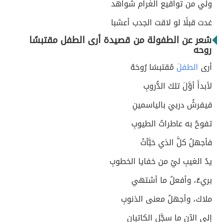
ولي من تواقيع الغرام شواهد
غدت قبلًا لو لاقت الجدب أعشبا
شعر عن الطفولة من قصيدة أرى الطفل مقتبسًا
روحه
أرى
الطفلَ
مُقتبسًا رُوحَهُ
لأبدأَ أوَّلَ تلكَ الدُّروبِ
فيفرشُ دربيَ بالياسمينِ
تفوحُ به عاطراتُ الطيوبِ
فأجهلُ كلَّ الذي خبَّأتْ
يدُ الغيبِ ليْ من خفايا الخطوبِ
بريءٌ، وأفعلُ ما أشتهي
ملاك، وأجهلُ معنى الذنوبِ
إلى الآن ما سجَّل الكاتبانِ