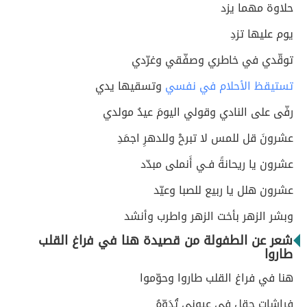
حلاوة مهما يزد
يوم عليها تزدِ
توقّدي في خاطري وصفّقي وغرّدي
تستيقظ الأحلام في نفسي
وتسقيها يدي
رفّى على النادي وقولي اليومَ عيدُ مولدي
عشرونَ قل للمس لا تبرحْ وللدهرِ اجمَدِ
عشرون يا ريحانةً فـي أَنملى مبدّد
عشرون هلل يا ربيع للصبا وعيّد
وبشر الزهر بأخت الزهر واطرب وأنشد
شعر عن الطفولة من قصيدة هنا في فراغ القلب
طاروا
هنا في فراغ القلب طاروا وحوّموا
فراشاتِ حقلٍ في عيوني تُدَوّمُ