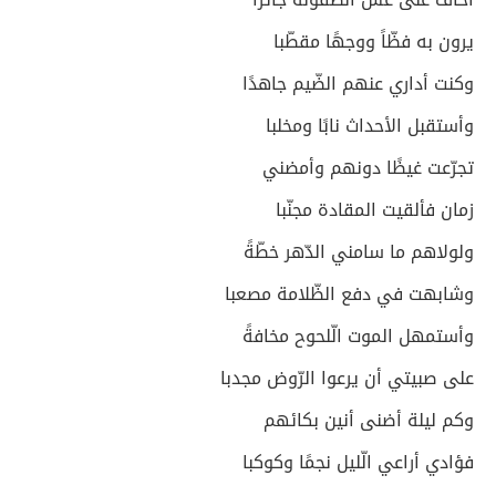
يرون به فظّاً ووجهًا مقطّبا
وكنت أداري عنهم الضّيم جاهدًا
وأستقبل الأحداث نابًا ومخلبا
تجرّعت غيظًا دونهم وأمضني
زمان فألقيت المقادة مجنّبا
ولولاهم ما سامني الدّهر خطّةً
وشابهت في دفع الظّلامة مصعبا
وأستمهل الموت الّلحوح مخافةً
على صبيتي أن يرعوا الرّوض مجدبا
وكم ليلة أضنى أنين بكائهم
فؤادي أراعي الّليل نجمًا وكوكبا