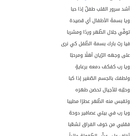
أشد سرور القلب طفلٌ إذا حبا
ويا بسمةَ الأطفال أي قصيدة
توفِّي جلال الطّهر وردًا ومشربا
فيا ربّ بارك بسمة الطّفل كي نرى
على وجهه الرّيان أهلًا ومرحبًا
ويا رب كفكف دمعه برعايةٍ
ولطفك بالجسم الصّغير إذا كبا
وحبّبه للأجيال تحضن طهرَه
وتقبس منه الطّهر عطرًا مطيبا
ويا رب في بيتي عصافير دوحة
فقلبي من خوف الفراق تشعّبا
أخاف على عشّ الطّفولة جائراً