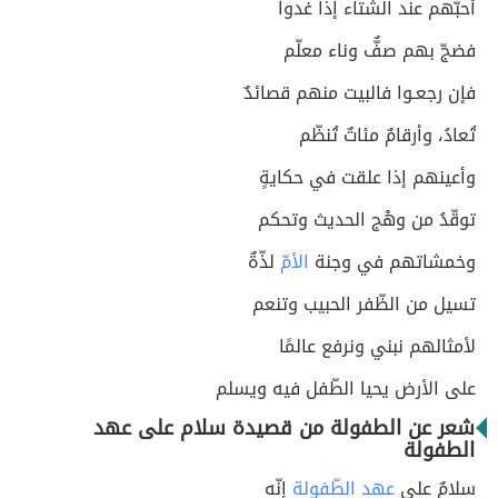
أحبّهم عند الشتاء إذا غدوا
فضجّ بهم صفٌّ وناء معلّم
فإن رجعـوا فالبيت منهم قصائدٌ
تُعادُ، وأرقامٌ مئاتٌ تُنظّم
وأعينهم إذا علقت في حكايةٍ
توقّدُ من وهْج الحديث وتحكم
وخمشاتهم في وجنة
الأمّ
لذّةٌ
تسيل من الظّفر الحبيب وتنعم
لأمثالهم نبني ونرفع عالمًا
على الأرض يحيا الطّفل فيه ويسلم
شعر عن الطفولة من قصيدة سلام على عهد
الطفولة
سلامٌ على
عهد الطّفولة
إنّه