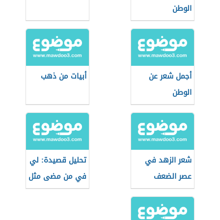
الوطن
أجمل شعر عن
أبيات من ذهب
الوطن
شعر الزهد في
تحليل قصيدة: لي
عصر الضعف
في من مضى مثل
للبارودي