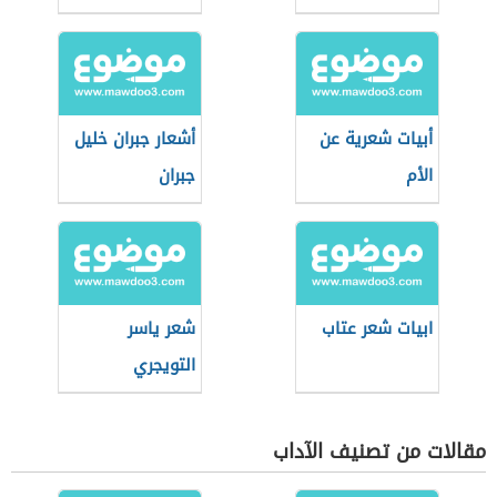
أبيات شعرية عن
أشعار جبران خليل
الأم
جبران
ابيات شعر عتاب
شعر ياسر
التويجري
مقالات من تصنيف الآداب