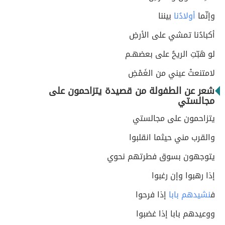
وإنّما
أولادُنا
بيننا
أكبادُنا تمشي على الأرضِ
لو هَبّتِ الريحُ على بعضهـم
لامتنعتْ عيني من الغَمْضِ
شعر عن الطفولة من قصيدة يتزاحمون على
مجالستي
يتزاحمون على مجالستي
والقرب مني حيثما انقلبوا
يتوجهون بسوق فطرتهم نحوي
إذا رهبوا وإن رغبوا
ف
نشيدهم بابا
إذا فرحوا
ووعيدهم بابا إذا غضبوا