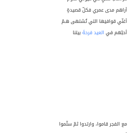
أراهم مدى عمري فكلّ قصيدةٍ
أغنّي قوافيَها التي تُشتهى هـمُ
أحبّهم في
العيد فرحةَ
بيتنا
مع الفجر قاموا، وارتدوا ثمّ سلّموا