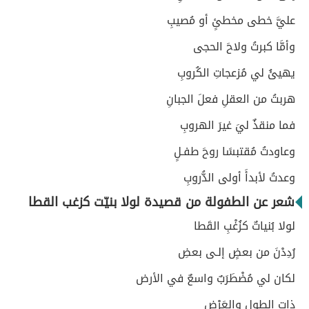
عليَّ خطى مخطئٍ أو مُصيبِ
وأمَّا كبرتُ ولاحَ الحجى
يهيئُ لي مُزعجاتِ الكُروبِ
هربتُ من العقلِ فعلَ الجبانِ
فما منقذٌ ليَ غيرَ الهروبِ
وعاودتُ مُقتبسًا روحَ طفـلٍ
وعدتُ لأبدأَ أولى الدُّروبِ
شعر عن الطفولة من قصيدة لولا بنيّت كزغب القطا
لولا بُنياتٌ كزُغْبِ القَطا
رُدِدْنَ من بعضٍ إلـى بعضِ
لكان لي مُضْطَرَبٌ واسعٌ في الأرض
ذاتِ الطول والعَرْضِ