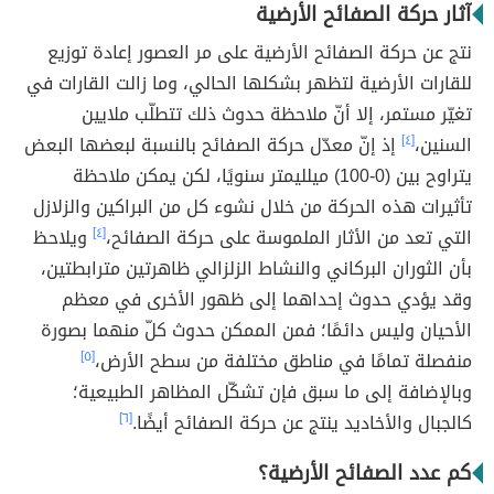
آثار حركة الصفائح الأرضية
نتج عن حركة الصفائح الأرضية على مر العصور إعادة توزيع
للقارات الأرضية لتظهر بشكلها الحالي، وما زالت القارات في
تغيّر مستمر، إلا أنّ ملاحظة حدوث ذلك تتطلّب ملايين
السنين،
[٤]
إذ إنّ معدّل حركة الصفائح بالنسبة لبعضها البعض
يتراوح بين (0-100) ميلليمتر سنويًا، لكن يمكن ملاحظة
تأثيرات هذه الحركة من خلال نشوء كل من البراكين والزلازل
التي تعد من الأثار الملموسة على حركة الصفائح،
[٤]
ويلاحظ
بأن الثوران البركاني والنشاط الزلزالي ظاهرتين مترابطتين،
وقد يؤدي حدوث إحداهما إلى ظهور الأخرى في معظم
الأحيان وليس دائمًا؛ فمن الممكن حدوث كلّ منهما بصورة
منفصلة تمامًا في مناطق مختلفة من سطح الأرض،
[٥]
وبالإضافة إلى ما سبق فإن تشكّل المظاهر الطبيعية؛
كالجبال والأخاديد ينتج عن حركة الصفائح أيضًا.
[٦]
كم عدد الصفائح الأرضية؟