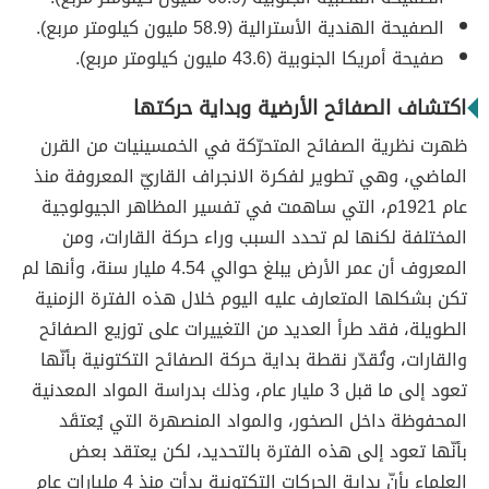
الصفيحة الهندية الأسترالية (58.9 مليون كيلومتر مربع).
صفيحة أمريكا الجنوبية (43.6 مليون كيلومتر مربع).
اكتشاف الصفائح الأرضية وبداية حركتها
ظهرت نظرية الصفائح المتحرّكة في الخمسينيات من القرن
الماضي، وهي تطوير لفكرة الانجراف القاريّ المعروفة منذ
عام 1921م، التي ساهمت في تفسير المظاهر الجيولوجية
المختلفة لكنها لم تحدد السبب وراء حركة القارات، ومن
المعروف أن عمر الأرض يبلغ حوالي 4.54 مليار سنة، وأنها لم
تكن بشكلها المتعارف عليه اليوم خلال هذه الفترة الزمنية
الطويلة، فقد طرأ العديد من التغييرات على توزيع الصفائح
والقارات، وتُقدّر نقطة بداية حركة الصفائح التكتونية بأنّها
تعود إلى ما قبل 3 مليار عام، وذلك بدراسة المواد المعدنية
المحفوظة داخل الصخور، والمواد المنصهرة التي يُعتقَد
بأنّها تعود إلى هذه الفترة بالتحديد، لكن يعتقد بعض
العلماء بأنّ بداية الحركات التكتونية بدأت منذ 4 مليارات عام