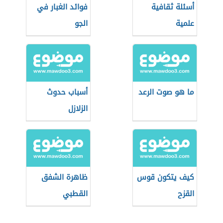
أسئلة ثقافية
فوائد الغبار في
علمية
الجو
ما هو صوت الرعد
أسباب حدوث
الزلازل
كيف يتكون قوس
ظاهرة الشفق
القزح
القطبي