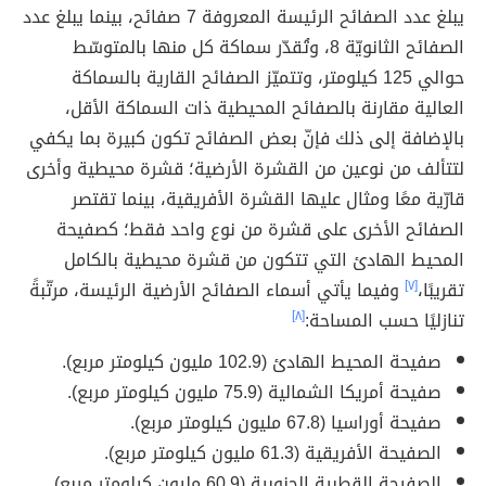
يبلغ عدد الصفائح الرئيسة المعروفة 7 صفائح، بينما يبلغ عدد
الصفائح الثانويّة 8، وتُقدّر سماكة كل منها بالمتوسّط
حوالي 125 كيلومتر، وتتميّز الصفائح القارية بالسماكة
العالية مقارنة بالصفائح المحيطية ذات السماكة الأقل،
بالإضافة إلى ذلك فإنّ بعض الصفائح تكون كبيرة بما يكفي
لتتألف من نوعين من القشرة الأرضية؛ قشرة محيطية وأخرى
قارّية معًا ومثال عليها القشرة الأفريقية، بينما تقتصر
الصفائح الأخرى على قشرة من نوع واحد فقط؛ كصفيحة
المحيط الهادئ التي تتكون من قشرة محيطية بالكامل
تقريبًا،
[٧]
وفيما يأتي أسماء الصفائح الأرضية الرئيسة، مرتّبةً
تنازليًا حسب المساحة:
[٨]
صفيحة المحيط الهادئ (102.9 مليون كيلومتر مربع).
صفيحة أمريكا الشمالية (75.9 مليون كيلومتر مربع).
صفيحة أوراسيا (67.8 مليون كيلومتر مربع).
الصفيحة الأفريقية (61.3 مليون كيلومتر مربع).
الصفيحة القطبية الجنوبية (60.9 مليون كيلومتر مربع).