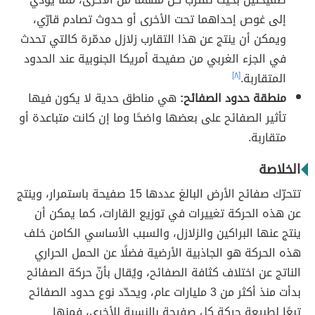
إلى غوص إحداهما تحت الأخرى أو حدوث تصادم قارّي،
ويمكن أن ينتج عن هذا التقارب زلازل مدمّرة كالتي تحدث
في الجزء الغربي من صفيحة أمريكا الجنوبية عند الحدود
المتقاربة.
[٨]
منطقة حدود الصفائح:
هي مناطق حدية لا يكون فيها
تأثير الصفائح على بعضها واضحًا وما إن كانت متباعدة أو
متقاربة.
الخلاصة
تتحرّك صفائح الأرض البالغ عددها 15 صفيحة باستمرار، وينتج
عن هذه الحركة تغييرات في توزيع القارات، كما يمكن أن
ينتج عنها البراكين والزلازل، والسبب الأساسي الكامن خلف
هذه الحركة هو الجاذبية الأرضية فضلًا عن الحمل الحراري
الناتج عن اختلاف كثافة الصفائح، ويُقال بأنّ حركة الصفائح
بدأت منذ أكثر من 3 مليارات عام، ويحدّد نوع حدود الصفائح
تِبعًا لطبيعة حركة كل صفيحة بالنسبة للأخرى، فمنها