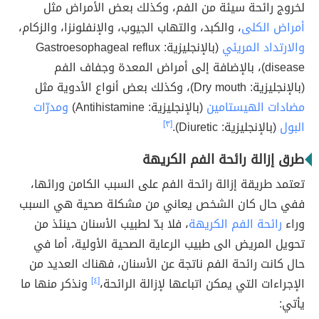
لخروج رائحة سيئة من الفم، وكذلك بعض الأمراض مثل
أمراض الكلى
، والكبد، والتهاب الجيوب، والإنفلونزا، والزكام،
والارتداد المريئي
(بالإنجليزية: Gastroesophageal reflux
disease)، بالإضافة إلى أمراض المعدة وجفاف الفم
(بالإنجليزية: Dry mouth)، وكذلك بعض أنواع الأدوية مثل
مضادات الهيستامين
(بالإنجليزية: Antihistamine)
ومدرّات
البول
(بالإنجليزية: Diuretic).
[٣]
طرق إزالة رائحة الفم الكريهة
تعتمد طريقة إزالة رائحة الفم على السبب الكامن ورائها،
ففي حال كان الشخص يعاني من مشكلة صحية هي السبب
وراء
رائحة الفم الكريهة
، فلا بدّ لطبيب الأسنان حينئذ من
تحويل المريض الى طبيب الرعاية الصحية الأولية، أما في
حال كانت رائحة الفم ناتجة عن الأسنان، فهناك العديد من
الإجراءات التي يمكن اتباعها لإزالة الرائحة،
[٤]
ونذكر منها ما
يأتي: