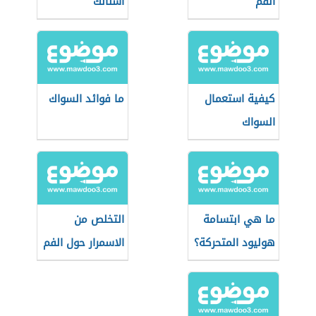
الفم
أسنانك
كيفية استعمال
ما فوائد السواك
السواك
ما هي ابتسامة
التخلص من
هوليود المتحركة؟
الاسمرار حول الفم