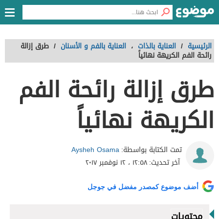
الرئيسية
/
العناية بالذات
،
العناية بالفم و الأسنان
/
طرق إزالة
رائحة الفم الكريهة نهائياً
طرق إزالة رائحة الفم
الكريهة نهائياً
Aysheh Osama
تمت الكتابة بواسطة:
آخر تحديث:
١٢:٥٨ ، ١٢ نوفمبر ٢٠١٧
أضف موضوع كمصدر مفضل في جوجل
محتويات