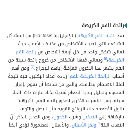
رائحة الفم الكريهة
تعد
رائحة الفم الكريهة
(بالإنجليزية: Halitosis) من المشاكل
الشائعة التي تصيب الأشخاص من مختلف الأعمار، حيثُ
يُعاني شخصٌ واحد من كل أربعة أشخاص من
رائحة الفم
الكريهة
،
[١]
ويعاني فيها الأشخاص من خروج رائحة سيئة من
الفم يشعر بها الآخرون مُعرِّضةً إياهم للإحراج،
[٢]
ومن أهم
أسباب
الرائحة الكريهة للفم
: زيادة أعداد البكتيريا فيه نتيجةً
لقلة الاهتمام بنظافته، والتي من شأنها أن تقوم بإفراز
السموم وتحليل بقايا الطعام مُنتجة بذلك غازات ذات رائحة
سيئة، ومن الأسباب الأخرى لصدور رائحة الفم الكريهة؛
تناول الأطعمة ذات الروائح القوية مثل البصل والثوم،
بالإضافة إلى
التدخين
وشرب
الكحول
، ومن الجدير بالذكر أنّ
التهاب اللثة
[١]
ونخر الأسنان
، والأسنان المطمورة تؤدي أيضاً