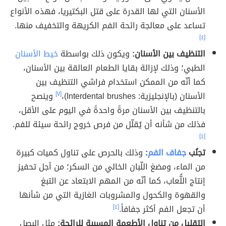
الأسنان التي لها القدرة على قتل البكتيريا، فهذه الأنواع
تساعد على معالجة رائحة الفم الكريهة والتخفيف منها.
[٤]
التنظيف بين الأسنان:
ويكون ذلك بواسطة
خيط الأسنان
الطبي؛ وذلك لإزالة بقايا الطعام العالقة بين الأسنان،
كما أنّه من الممكن استخدام فراشي التنظيف بين
الأسنان (بالإنجليزية: Interdental brushes)،
[٧]
وينصح
بالتنظيف بين الأسنان مرةً واحدةً في اليوم على الأقل،
فذلك من شأنه أن يُقلّل من فرص خروج رائحة سيئة للفم.
[٤]
تجنُب
جفاف الفم
:
وذلك بالحرص على تناول كميات كبيرة
من الماء، ومضغ اللّبان الخالي من السكر؛ من أجل تحفيز
إنتاج اللُّعاب، كما أنّه من المهم الابتعاد عن التبغ
والقهوة والكحول والمشروبات الغازية التي من شأنها
أن تجعل الفم أكثر جفافاً.
[٤]
التقليل من تناول الأطعمة المسببة للرائحة:
مثل البصل