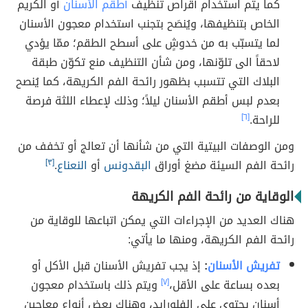
كما يتم استخدام أقراص تنظيف
أطقم الأسنان
أو الكريم
الخاص بتنظيفها، ويُنصَح بتجنب استخدام معجون الأسنان
لما يتسبّب به من خدوشٍ على أسطح الطقم؛ ممّا يؤدي
لاحقاً الى تلوّنها، ومن شأن التنظيف منع تكوّن طبقة
البلاك التي تتسبب بظهور رائحة الفم الكريهة، كما يُنصح
بعدم لبس أطقم الأسنان ليلاً؛ وذلك لإعطاء اللثة فرصة
للراحة.
[٦]
ومن الوصفات البيتية التي من شأنها أن تعالج أو تخفف من
رائحة الفم السيئة مضغ أوراق
البقدونس
أو
النعناع
.
[٣]
الوقاية من رائحة الفم الكريهة
هناك العديد من الإجراءات التي يمكن اتباعها للوقاية من
رائحة الفم الكريهة، ومنها ما يأتي:
تفريش الأسنان
:
إذ يجب تفريش الأسنان قبل الأكل أو
بعده بساعة على الأقل،
[٧]
ويتم ذلك باستخدام معجون
أسنان يحتوي على الفلورايد، وهناك بعض أنواع معاجين