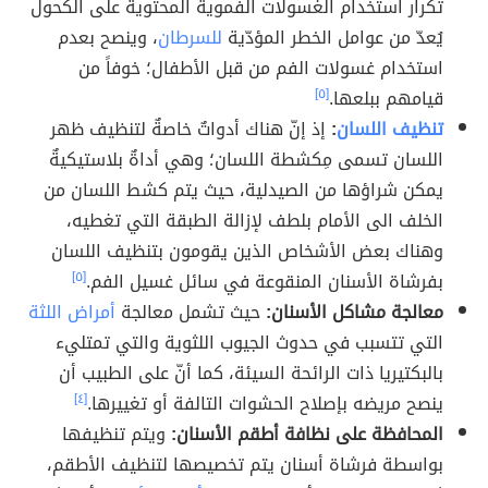
تكرار استخدام الغسولات الفموية المحتوية على الكحول
يُعدّ من عوامل الخطر المؤدّية
للسرطان
، وينصح بعدم
استخدام غسولات الفم من قبل الأطفال؛ خوفاً من
قيامهم ببلعها.
[٥]
تنظيف اللسان
:
إذ إنّ هناك أدواتٌ خاصةٌ لتنظيف ظهر
اللسان تسمى مِكشطة اللسان؛ وهي أداةٌ بلاستيكيةٌ
يمكن شراؤها من الصيدلية، حيث يتم كشط اللسان من
الخلف الى الأمام بلطف لإزالة الطبقة التي تغطيه،
وهناك بعض الأشخاص الذين يقومون بتنظيف اللسان
بفرشاة الأسنان المنقوعة في سائل غسيل الفم.
[٥]
معالجة مشاكل الأسنان:
حيث تشمل معالجة
أمراض اللثة
التي تتسبب في حدوث الجيوب اللثوية والتي تمتليء
بالبكتيريا ذات الرائحة السيئة، كما أنّ على الطبيب أن
ينصح مريضه بإصلاح الحشوات التالفة أو تغييرها.
[٤]
المحافظة على نظافة أطقم الأسنان:
ويتم تنظيفها
بواسطة فرشاة أسنان يتم تخصيصها لتنظيف الأطقم،