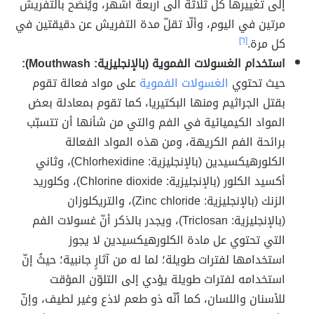
إلى تغييرها كل ثلاثة الى أربعة أشهر، ويُنصَح بالتفريش
مرتين في اليوم، وألّا تقلّ مدة التفريش عن دقيقتين في
كل مرة.
[٦]
استخدام الغسولات الفموية (بالإنجليزية: Mouthwash):
حيث تحتوي
الغسولات الفموية
على مواد فعالة تقوم
بقتل الجراثيم ومنها البكتيريا، كما تقوم بمعادلة بعض
المواد الكيميائية في الفم والتي من شأنها أن تتسبّب
برائحة الفم الكريهة، ومن هذه المواد الفعالة
الكلورهيكسيدين (بالإنجليزية: Chlorhexidine)، وثاني
أكسيد الكلور (بالإنجليزية: Chlorine dioxide)، وكلوريد
الزنك (بالإنجليزية: Zinc chloride)، والتريكلوزان
(بالإنجليزية: Triclosan)، ويجدر بالذكر أنّ غسولات الفم
التي تحتوي عل مادة الكلورهيكسيدين لا يجوز
استخدامها لفترات طويلة؛ لما له من آثارٍ جانبية؛ حيثُ إنّ
استخدامه لفترات طويلة يؤدي إلى التلوّن المؤقت
للأسنان واللسان، كما أنّه ذو طعم لاذع وغير لطيف، وإنّ