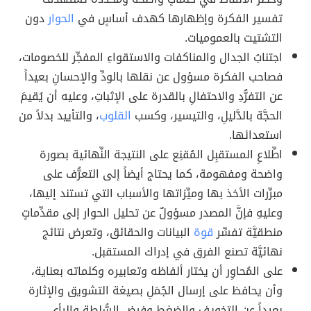
تفسير الفكرة وإظهارها كهدف أساسٍ في
الحوار
دون
التشتيت بالعموميات.
اجتنابُ الجدال والمناكفات والاستقواءِ المفجِّر للخصومات،
فصاحب الفكرة مسؤول عن نقلها بالودِّ والإحسانِ بعيداً
عن التفرُّدِ والاحتفالِ بالقدرة على الإثباتِ، وعليه أن يُقيمَ
الحجَّة بالدَّليلِ، والتيسير، وكسب
القلوب
، والتأييد بدلاً من
استعدائها.
اطِّلاعِ المستقبِل المُقنِع على النتيجة النِّهائية بصورة
واضحة ومفهومة، كما يحتاج أيضاً إلى التعرُّف على
مبرِّرات الأخذ بها وميِّزاتها والأسباب التي تستند إليها،
وعليهِ فإنَّ المصدر مسؤولٌ عن تحليل الحوار إلى مقدِّماتٍ
منطقيَّة تفسِّر
قوة
البيانات والحقائق، وتعرض نتائج
نهائيَّة تصنع الفرق في إدراك المستقبل.
على المُحاوِر أن يختار ألفاظه وتعابيره وكلماته بعناية،
وأن يحافظ على إرسال الجُمَلِ بصيغة التشويق والإثارة
بعيداً عن التخويف والضغط وفرض السُّلطة والرأي.