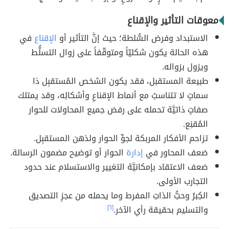
معوقات التأثير والإقناع
الاستبداد وفرض السُّلطة؛ حيث إنَّ التأثير أو
الإقناع
في
هذه الحالة يكون شكليّاً ومتوقّفاً على زوال التسلُّط
ويزول بزواله.
طبيعة المستقبل، فقد يكون الشخص المُستقبِل ذا
سماتٍ لا تتناسبُ مع أنماط الإقناعِ وأشكالِه، وقد يمتلك
صفاتٍ ذاتيَّة تحمله على رفض جميع المحاولات للحوار
المُقنِع.
تزاحم الأفكار المربكة لجوِّ الحوار ولذهن المستقبِل.
ضعف المحاور في
إدارة
الحوار أو توضيح مضمون الرسالة.
ضعف الاعتقاد بإمكانيَّة التغيير والاستسلام عند حدود
التجارب الأولى.
الكِبرُ وحبُّ الذاتِ المفرط وما يحمله من عجزِ التصديق
والتسليم بحقيقة رأي الآخر.
[٦]