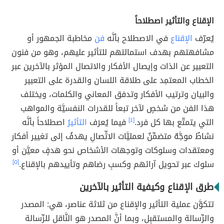
الإقناع والتأثير اصطلاحاً
يُعرّف
الإقناع
في الاصطلاح بأنَّه
فن
مخاطبة الجمهور أو
مشافهتهم بهدف استمالتهم للتأثير عليهم، وهو من فنون
التعبير عن الذات وإيصال الأفكار والاتصال المؤثر بالآخرين عبر
الخطاب المعتمِد على طلاقة اللسان والقدرة على التعبير
والبيان وترتيب الأفكار وتدفق المعاني والكلمات، ويختلف
هذا الفن من شخصٍ لآخر تبعاً للقدرات النفسيَّة والمواهب
التي يتمتّع بها كل فرد.
[٤]
فيما يُعرَف
التأثيرُ
اصطلاحاً بأنَّه
نشاطٌ موجَّهٌ متضمِّنٌ لعمليَّات الاتِّصالِ يهدفُ إلى تغيير أفكار
ومعتقدات وسلوكات وتوجهات الأشخاص نحو هدفٍ معيَّن أو
سلوك عبر تحويل آرائهم وكسبِ رضاهم وتأييدهم بالإقناع.
[٥]
طرق الإقناع وكيفية التأثير بالآخرين
تتكوَّن عملية التأثير والإقناع من ثلاثة عناصر، هي: المصدر
والرِّسالة والمستقبِل، وبما أنَّ المصدر هو النَّاقل للرِّسالة