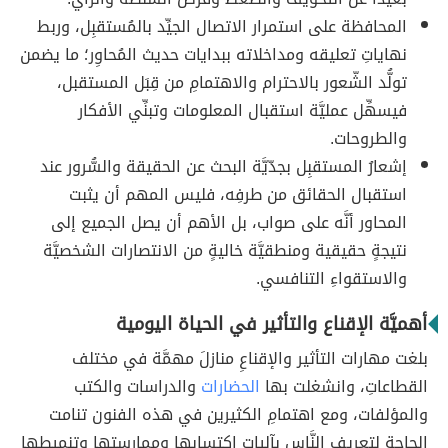
المحافظة على استمرار الاتصال الجيِّد بالمُستقبِل، وربط
نهاياتِ تعليقه ومداخلاته ببدايات حديث المُحاوِر؛ ما يضمن
تولُّد الشّعور بالاحترام والاهتمامِ من قِبَل المستقبل،
فيسهِّل عمليَّة استقبال المعلومات وتبنِّي الأفكار
والطروحات.
إشعارُ المستقبِل بجدّيَّة البحث عن الحقيقة والسُّرور عند
استقبال الحقائق من طرفِه، فليس المهم أن يثبت
المحاور أنَّه على صواب، بل الأهم أن يصل الجميع إلى
نتيجةٍ حقيقية ومنطقيَّة خاليةٍ من الانتصارات الشخصيَّة
والاستقواءِ التنافسي.
أهميَّة الإقناع والتأثير في الحياة اليومية
بلغت مهارات التأثير والإقناعِ منازلَ مهمَّة في مختلف
القطاعاتِ، وانشغلت بها
الحضارات
والدراسات والكتب
والمؤلفات، ومع اهتمامِ الكثيرين في هذه الفنون تنامت
الحاجة لتعريف النَّاس بآلياتِ اكتسابها وممارستها وتنميطها