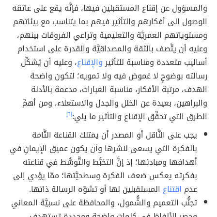
والمسؤول عن إقناع المستقبلين فيها، فإنَّه يقع على عاتقه
الوصول إلى أفكارهم والتأثير فيهم بما يتناسب مع بيئاتهم
ومستوياتهم العمريَّة والتعليمية وتراعي الفروقات بينهم،
وعليه أن يتَّصف بالثقة والمصداقيَّة والقدرة على استخدام
أساليب متعددة ومناسبة للتأثير
والإقناع
، وعليه أن يُشكِّل
رسالته بوضوحٍ لا غموض فيه ولا تمويه؛ لتكون واضحة
الهدف، مرتبة الأفكار، مناسبة العبارات، مدعمة بالأدلة
والبراهين، بعيدة عن الخلل والجدل والاستعلاء، ومن أهمِّ
الطرق التي تحقِّق الإقناع والتأثير ما يلي:
[٦]
يجب على النَّاقل أو المصدر أن يمتلكَ القناعة التَّامة
بالفكرة التي يسعى لنشرها وأن يكون عميق الإيمانِ في
أهدافها ومبادئها؛ إذ إنَّ التخبُّط والتَّوسُّط في قناعته
بفكرته يعكس ضعف الفكرة وسطحيَّتها؛ ممّا يؤدي إلى
عدم
اقتناع
المستقبلين لها أو تشوّه الرسالة ذاتها.
تجنُّب التعميم والشُّمول، والمحافظة على نسبيَّة المعاني
وحصر الألفاظ في كلماتٍ واضحة ومحددة تستهدف