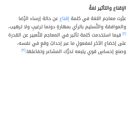
الإقناع والتأثير لغةً
عبَّرت معاجم اللغة في كلمة
إقناع
عن حالة إرساء الرِّضا
والموافقة والتَّسليم بالرأي بمهارةٍ دونما ترغيبٍ ولا ترهيب،
[٢]
فيما استخدمت كلمة تأثير في المعاجم للتَّعبير عن القدرة
على إخضاع الآخَرِ لمفعولٍ ما عبر إحداثِ وقعٍ في نفسه،
وصنع إحساسٍ قويٍ يتبعه تحرُّك المشاعر وتفاعلها.
[٣]