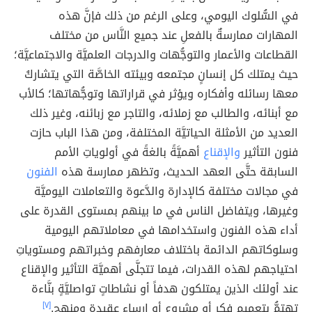
في السُّلوك اليومي، وعلى الرغم من ذلك فإنَّ هذه
المهارات ممارسةٌ بالفعلِ عند جميع النَّاس من مختلف
القطاعات والأعمار والتوجُّهات والدرجات العلميَّة والاجتماعيَّة؛
حيث يمتلك كل إنسانٍ مجتمعه وبيئته الخاصَّة التي يتشاركُ
معها رسائله وأفكاره ويؤثر في قراراتها وتوجُّهاتها؛ كالأب
مع أبنائه، والطالب مع زملائه، والتاجر مع زبائنه، وغير ذلك
العديد من الأمثلة الحياتيَّة المختلفة، ومن هذا الباب حازت
فنون التأثير
والإقناع
أهميَّةً بالغةً في أولوياتِ الأمم
السابقة حتَّى العهد الحديث، وتظهر ممارسة هذه
الفنون
في مجالات مختلفة كالإدارة والدَّعوة والتعاملات اليوميَّة
وغيرها، ويتفاضل الناس في ما بينهم بمستوى القدرة على
أداء هذه الفنون واستخدامها في معاملاتهم اليومية
وسلوكاتهم الدائمة باختلاف معارفهم وخبراتهم ومستوياتِ
احتياجهم لهذه القدرات، فيما تتجلَّى أهميَّة التأثير والإقناع
عند أولئك الذين يمتلكون هدفاً أو نشاطاتٍ تواصليَّةٍ بنَّاءة
تهتمُّ بتعميم فكرٍ أو مشروعٍ أو إرساءِ عقيدة ومنهج.
[٧]