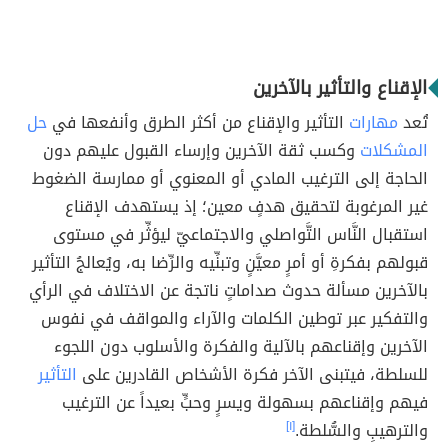
الإقناع والتأثير بالآخرين
تُعد
مهارات
التأثير والإقناع من أكثر الطرق وأنفعها في
حل
المشكلات
وكسب ثقة الآخرين وإرساء القبول عليهم دون
الحاجة إلى الترغيب المادي أو المعنوي أو ممارسة الضغوط
غير المرغوبة لتحقيق هدفٍ معين؛ إذ يستهدف الإقناع
استقبال النَّاس التَّواصلي والاجتماعيّ ليؤثِّر في مستوى
قبولهم بفكرةِ أو أمرٍ معيَّنٍ وتبنِّيه والرِّضا به، ويُعالجُ التأثير
بالآخرين مسألة حدوث صداماتٍ ناتجة عن الاختلاف في الرأي
والتفكير عبر توطين الكلمات والآراء والمواقف في نفوس
الآخرين وإقناعهم بالآلية والفكرة والأسلوب دون اللجوء
للسلطة، فيتبنى الآخر فكرة الأشخاص القادرين على
التأثير
فيهم وإقناعهم بسهولة ويسرٍ وحبٍّ بعيداً عن الترغيب
والترهيبِ والسُّلطة.
[١]