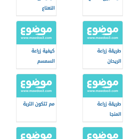
النعناع
طريقة زراعة
كيفية زراعة
الريحان
السمسم
طريقة زراعة
مم تتكون التربة
المنجا