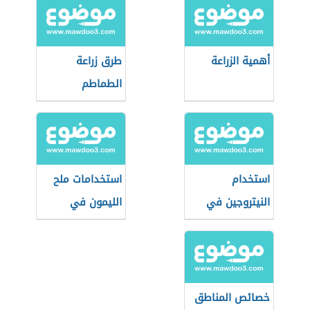
أهمية الزراعة
طرق زراعة
الطماطم
استخدام
استخدامات ملح
النيتروجين في
الليمون في
الزراعة
الزراعة
خصائص المناطق