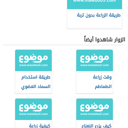
طريقة الزراعة بدون تربة
الزوار شاهدوا أيضاً
وقت زراعة
طريقة استخدام
الطماطم
السماد العضوي
كيف يزرع النعناع
كيفية زراعة