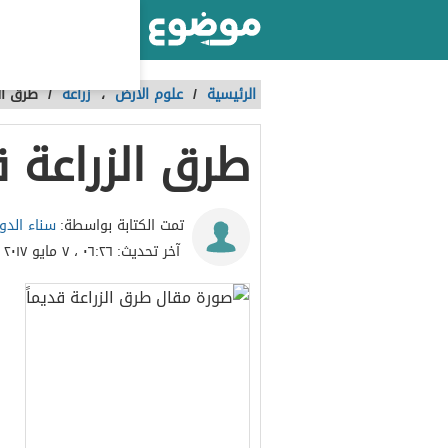
أكبر موقع عربي بالعالم
الرئيسية
/
علوم الأرض
،
زراعة
/
طرق الز
طرق الزراعة ق
سناء الدو
تمت الكتابة بواسطة:
آخر تحديث:
٠٦:٢٦ ، ٧ مايو ٢٠١٧