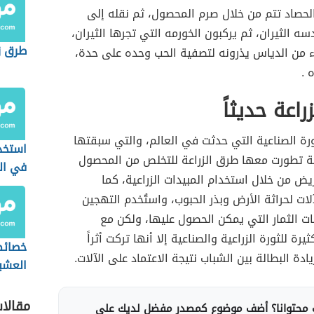
لحصاد تتم من خلال صرم المحصول، ثم نقله إلى
سه الثيران، ثم يركبون الخورمه التي تجرها الثيران،
طرق زر
ء من الدياس يذرونه لتصفية الحب وحده على حدة،
 .
اعة حديثاً
رة الصناعية التي حدثت في العالم، والتي سبقتها
استخدا
عية تطورت معها طرق الزراعة للتخلص من المحصول
في الز
ض من خلال استخدام المبيدات الزراعية، كما
لات لحراثة الأرض وبذر الحبوب، واستُخدم التهجين
ت الثمار التي يمكن الحصول عليها، ولكن مع
ثيرة للثورة الزراعية والصناعية إلا أنها تركت أثراً
خصائص
يادة البطالة بين الشباب نتيجة الاعتماد على الآلات.
العشب
مقالا
محتوانا؟ أضف موضوع كمصدر مفضل لديك على