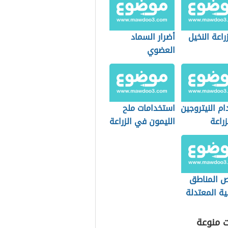
اعة النخيل
أضرار السماد
العضوي
م النيتروجين
استخدامات ملح
راعة
الليمون في الزراعة
 المناطق
ية المعتدلة
ت منوعة