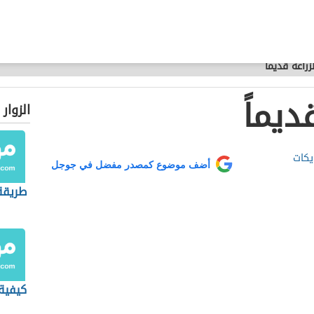
راعة قديماً
ديماً
الزوار
يكات
أضف موضوع كمصدر مفضل في جوجل
طريقة 
كيفية 