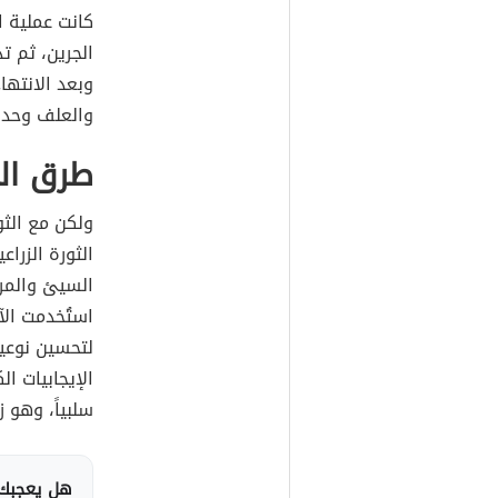
كانت عملية ا
الجرين، ثم تد
وبعد الانتها
والعلف وحده
طرق الزر
ولكن مع الثو
الثورة الزرا
السيئ والمري
استُخدمت الآ
لتحسين نوعيا
الإيجابيات الك
سلبياً، وهو ز
هل يعجبك 