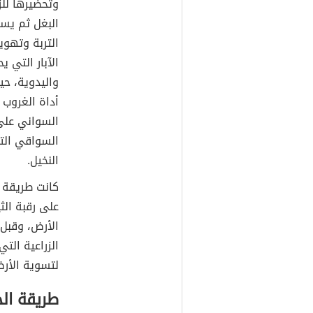
وتحضيرها للزر
البغل ثم يسي
التربة وتهوي
الآبار التي 
واليدوية، حي
أداة الغروب ا
السواني على 
السواقي الت
النخيل.
كانت طريقة ال
على رقبة الث
الأرض، وقبل 
الزراعية الت
لتسوية الأر
طريقة ال