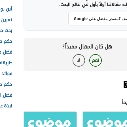
 مقالاتنا أولاً بأول في نتائج البحث.
أين يوج
تمرين 
ف كمصدر مفضل على Google
بحث حو
حكم صب
هل كان المقال مفيداً؟
فضل صي
نعم
لا
طريقة
فوائد ا
حكم ح
فضل ال
اً
نبذة عن