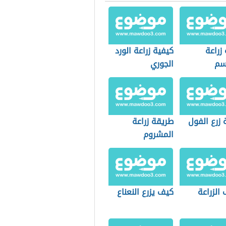
زراعة
كيفية زراعة الورد
سم
الجوري
زرع الفول
طريقة زراعة
المشروم
الزراعة
كيف يزرع النعناع