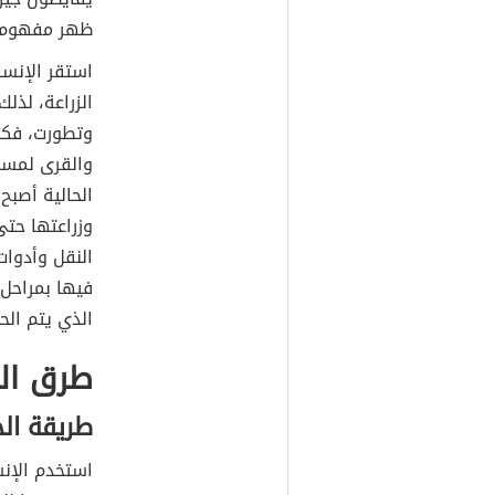
ظهر مفهوم تج
استقر الإنسا
الزراعة، لذل
وتطورت، فكان
والقرى لمساع
الحالية أصبح
وزراعتها حت
النقل وأدوات
فيها بمراحل
الذي يتم الح
طرق الز
طريقة الح
استخدم الإنس