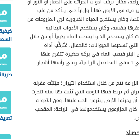
اعة، فكان يركب أدوات الحراثة على الحمار أو الثور أو
ر فيه في الأرض ذهاباً وإياباً حتى يتأكد من قلب
تها، وكان يستخرج المياه الضرورية لري المزروعات من
يحفرها بنفسه، وكان يستخدم الأدوات البدائية
كيفية 
ث كان يستخدم الدلو ليسحب الماء يدوياً أو من خلال
السم
لتي تسحبها الحيوانات؛ كالجمال، فتُركَّب أداة
البئر فيصب الماء في بركة صغيرة تتفرع منها
ي تسقي المحاصيل الزراعية، وعلى رأسها أشجار
طريقة 
زراعة تتم من خلال استخدام الثيران؛ فيُثبَّت مقرنه
يران ثم يربط فيها اللومة التي تُثبت بها سنة لتحرث
أن يحرثوا الأرض ينثرون الحب عليها، ومن الأدوات
ي كان المزارعون يستخدمونها في الزراعة: المقصب
ض.
تعريف 
حصاد