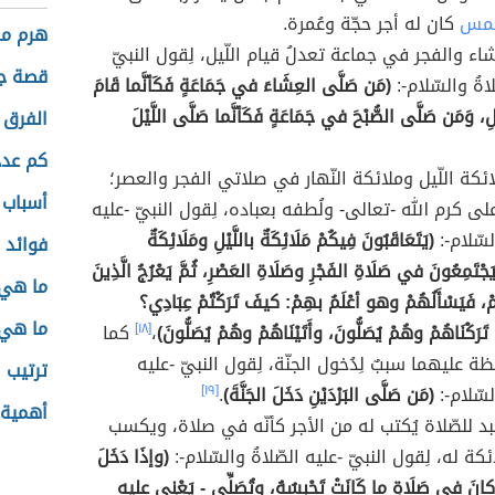
ّمس
كان له أجر حجّة وعُمرة.
هرم ما
شاء والفجر في جماعة تعدلُ قيام اللّيل، لِقول النبيّ
قصة ج
اةُ والسّلام-:
(مَن صَلَّى العِشَاءَ في جَمَاعَةٍ فَكَأنَّما قَامَ
ْلِ، وَمَن صَلَّى الصُّبْحَ في جَمَاعَةٍ فَكَأنَّما صَلَّى اللَّيْلَ
الفرق ب
كم عدد
ئكة اللّيل وملائكة النّهار في صلاتي الفجر والعصر؛
أسباب 
ّ على كرم الله -تعالى- ولُطفه بعباده، لِقول النبيّ -عليه
لسّلام-:
(يَتَعَاقَبُونَ فِيكُمْ مَلَائِكَةٌ باللَّيْلِ ومَلَائِكَةٌ
فوائد 
يَجْتَمِعُونَ في صَلَاةِ الفَجْرِ وصَلَاةِ العَصْرِ، ثُمَّ يَعْرُجُ الَّذِينَ
ما هي ب
مْ، فَيَسْأَلُهُمْ وهو أعْلَمُ بهِمْ: كيفَ تَرَكْتُمْ عِبَادِي؟
ما هي 
رَكْنَاهُمْ وهُمْ يُصَلُّونَ، وأَتَيْنَاهُمْ وهُمْ يُصَلُّونَ)
،
[١٨]
كما
فظة عليهما سببٌ لِدُخول الجنّة، لِقول النبيّ -عليه
ترتيب ا
لسّلام-:
(مَن صَلَّى البَرْدَيْنِ دَخَلَ الجَنَّةَ)
.
[١٩]
أهمية 
عبد للصّلاة يُكتب له من الأجر كأنّه في صلاة، ويكسب
ئكة له، لِقول النبيّ -عليه الصّلاةُ والسّلام-:
(وإذَا دَخَلَ
كانَ في صَلَاةٍ ما كَانَتْ تَحْبِسُهُ، وتُصَلِّي - يَعْنِي عليه