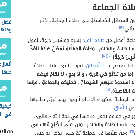
اة الجماعة
من الفضائل للمُحافظةِ على صلاة الجماعة، نذكر
فضل ا
يأتي:
[١٢]
وقتها
ماعة أفضل من
صلاة الفرد
بسبعٍ وعشرين درجة، لِقول
ه الصّلاةُ والسّلام-:
(صَلَاةُ الجَمَاعَةِ تَفْضُلُ صَلَاةَ الفَذِّ
رِينَ دَرَجَةً)
.
[١٣]
[١٤]
ألغاز 
جماعة تعصم من
الشّيطان
، لِقول النبيّ -عليه الصّلاةُ
حلها
(ما من ثلاثةٍ في قريةٍ ، و لا بدوٍ ، لا تقامُ فيهم
إلا استحوذ عليهم الشيطانُ ، فعليكم بالجماعةِ ، فإنما
ئبُ القاصيةَ)
.
[١٥]
ة الجماعة وتكبيرة الإحرام أربعين يوماً تُبرِّئ صاحبها
كيفية 
ومن
النِّفاق
.
في ال
ر في جماعة تجعل صاحبها في ذمة الله -تعالى-،
المال
ّ -عليه الصّلاةُ والسّلام-:
(مَن صَلَّى الصُّبْحَ فَهو في
مقالا
[١٦]
ومن صلّاها في جماعة ثُمّ جلس يذكر ربه حتى