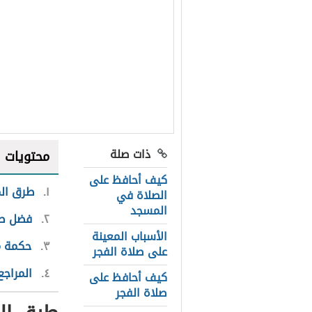
ذات صلة
محتويات
كيف أحافظ على
١
طرق الم
الصلاة في
المسجد
٢
فضل صل
الأسباب المعينة
٣
حكمة م
على صلاة الفجر
٤
المراجع
كيف أحافظ على
صلاة الفجر