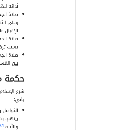
أدائه للصّ
صلاةُ الجم
وعلى التّ
الإقبال ع
صلاة الجما
يسبب تركه
صلاة الجما
بين المُسل
حكمة م
شرع الإسلام 
يأتي:
التّواصل 
بينهم، وغ
واللّيلة.
[٢٨]