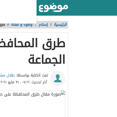
أكبر موقع عربي بالعالم
الرئيسية
/
إسلام
،
وضوء و صلاة
/
طرق
طرق المحافظ
الجماعة
طلال مش
تمت الكتابة بواسطة:
آخر تحديث:
٠٧:١٦ ، ٣١ مايو ٢٠٢١