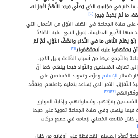
 - ما دَامَ في مَجْلِسِهِ الذي يُصَلِّي فِيهِ: اللَّهُمَّ اغْفِرْ له،
حَمْهُ، ما لَمْ يُحْدِثْ فِيهِ)
.
[٢٠]
 على صلاة الجماعة في الصّف الأوّل من الأعمال التي
د فيها الأُجور العظيمة، لِقول النبيّ -عليه الصّلاةُ
(لَوْ يَعْلَمُ النَّاسُ ما في النِّدَاءِ والصَّفِّ الأوَّلِ، ثُمَّ لَمْ
ا أنْ يَسْتَهِمُوا عليه لَاسْتَهَمُوا)
.
[٢١]
اعة والتّجمع فيها من أسباب الطّاعة ونيل الأجر،
لى تعارف المُسلمين والتّواد فيما بينهم، كما أنّ
ار شعائر
الإسلام
وعزّه، وتعويد المُسلمين على
ذ التّفرُق، الأمر الذي يُساعد بتعليم جاهلهم، وتفقُّد
فُقرائهم.
[٢٢]
[٢٣]
لمُسلمين بِقوّتهم، ومُساواتهم، وإذابة الفوارق
ّة فيما بينهم، وفي صلاة الجماعة تعويدٌ على ضبط
 خلال مُتابعة المُصلي لإمامه في جميعِ حركات
اعة تُعوِّد المسلم المُحافظة على أوقاته من خلال