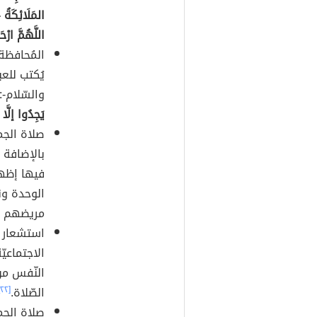
المَلَائِكَةُ
اللَّهُمَّ ارْ
المُحافظة
يُكتب للعب
والسّلام-:
يَجِدُوا إلَّ
صلاة الجم
بالإضافة إ
فيها إظه
الوحدة ونب
مريضهم و
استشعار ا
الاجتماعي
النّفس من
الصّلاة.
[٢٢]
صلاة الجم