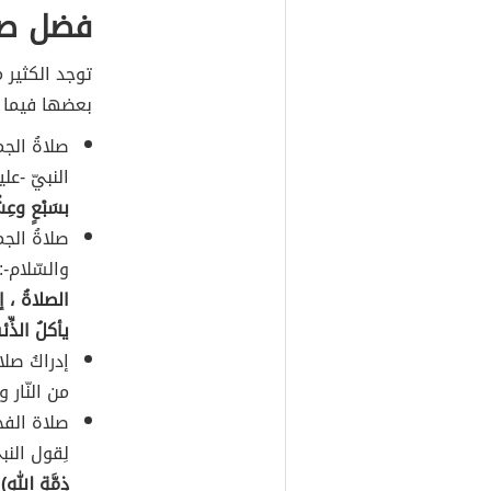
فضل صل
توجد الكثير 
بعضها فيما 
صلاةُ الج
النبيّ -علي
بسَبْعٍ وعِشْ
صلاةُ ال
والسّلام-:
الصلاةُ ، 
يأكلُ الذِّ
إدراكُ صلا
من النّار 
صلاة الفج
لِقول النبي
ذِمَّةِ اللهِ)
،