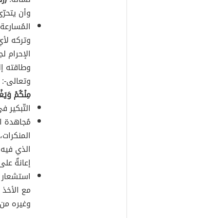
وأن يتحرّ
المُسارعة
وتركه لأي
الإحرام لج
وطاقته إل
وتعالى-:
مِنْكُمْ وَيَغْ
التّبكير ف
مُجاهدة ا
المنكرات،
الذي فيه إ
إعانةٌ على
استشعار ال
مع الأخذ ب
وغيره من ا