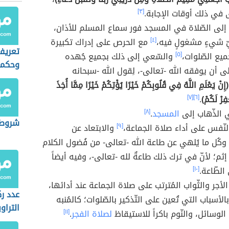
ى في ذلك أوقات الإجابة.
[٣]
 إلى الصّلاة في المسجد فور سماع المسلم للأذان،
ّ شيءٍ مشغولٍ فيه،
[٤]
مع الحرص على إدراك تكبيرة
تعريف
ميع الصّلوات،
[٥]
والسّعي إلى ذلك بجميع جُهده
وحكمه
ى أن يوفقه الله -تعالى-، لِقول الله -سبحانه
(إِنْ يَعْلَمِ اللَّهُ فِي قُلُوبِكُمْ خَيْرًا يُؤْتِكُمْ خَيْرًا مِمَّا أُخِذَ
فِرْ لَكُمْ)
.
[٦]
[٧]
ي الذّهاب إلى
المسجد
.
[٨]
شروط 
لنّفس على أداء صلاة الجماعة،
[٩]
والابتعاد عن
 وكُل ما يُلهي عن طاعة الله -تعالى- من فُضول الكلام
ثم؛ لأنّ في ترك ذلك طاعةٌ لله -تعالى-، وفيه أيضاً
 الطّاعة.
[١٠]
أجر والثّواب المُترتب على صلاة الجماعة عند أدائها،
عدد ر
الأسباب التي تُعين على التّذكير بالصّلوات؛ كالمُنبه
التراو
لوسائل، والنّوم باكراً للاستيقاظ
لصلاة الفجر
.
[١١]
المكي