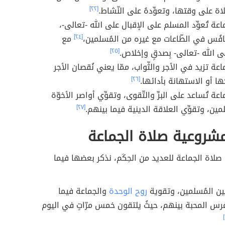
لاة على وقتها، وتعوِّدهُ على النّشاط.
[٢٢]
اعة تُعوِّد المسلم على الإقبال على الله -تعالى-،
نافُس في الطّاعات مع غيره من المُسلمين،
[٢٤]
مع
لى الله -تعالى- بِصدقٍ وإخلاص.
[٢٥]
عة تزيد في الأجر والثّواب، ممّا يعني نُقصان الأجر
ا أو الاستهانة بأدائها.
[٢٦]
عة تُساعد على البرِّ والتّقوى، وتقوِّي أواصر الأخوّة
مين، وتقوِّي العلاقة الدينية فيما بينهم.
[٢٧]
شروعية صلاة الجماعة
صلاة الجماعة للعديد من الحِكَم، نذكر بعضها فيما
بين المُسلمين، وتقوية
روح الوحدة
والجماعة فيما
رس المحبة بينهم، حيثُ يلتقون خمس مرّاتٍ في اليوم