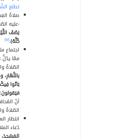
تطلع الش
صلاةُ العِ
-عليه الصّل
نِصْفَ اللَّي
كُلَّهُ)
.
[١٧]
اجتماع ملا
ممّا يدُلُ
الصّلاةُ وا
بالنَّهَارِ، و
بَاتُوا فِيكُ
فيَقولونَ: تَ
أنّ المُحا
الصّلاةُ وا
انتظار ال
دُعاء الملا
المَسْجِدَ، 