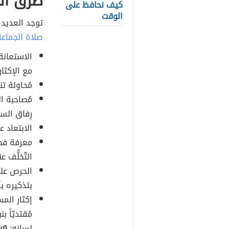
طرق ال
كيف نحافظ على
الوقت
توجد العديد 
صلاة الجماعة
الاستعانة 
مع الإكثار
مُحاولة ت
مُصاحبة ا
رِفاق الس
الابتعاد ع
معرفة فضا
التّخلُّف 
الحرص على
بتذكيره ب
إكثار المس
مُقتديّاً 
لسانه:
(رَب