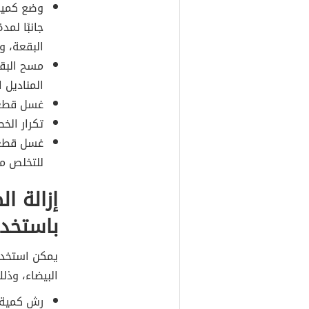
وضع كمية 
البقعة، و
مسح البق
المناديل ا
غسل قط
تكرار الخ
غسل قطعة 
للتخلص من
إزالة ا
باستخدا
يمكن استخدام
البيضاء، وذلك
رش كمية ك