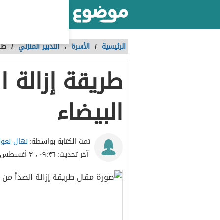
أكبر موقع عربي بالعالم
الرئيسية
/
الأسرة
،
التدبير المنزلي
/
طري
طريقة إزالة ا
البيضاء
نهال نعو
تمت الكتابة بواسطة:
آخر تحديث:
٠٩:٣٦ ، ٣ أغسطس ٢٠٢٢