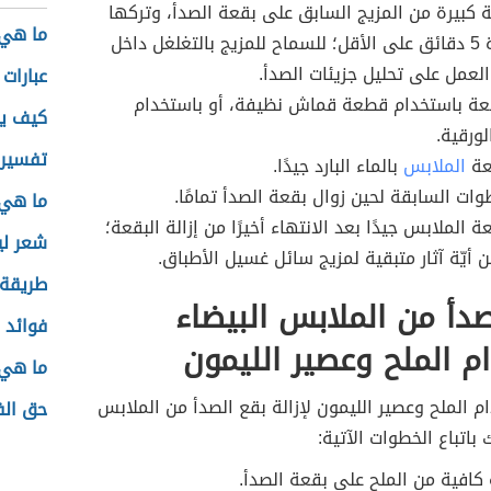
كبيرة من المزيج السابق على بقعة الصدأ، وتركها
ما هي 
جانبًا لمدة 5 دقائق على الأقل؛ للسماح للمزيج بالتغلغل داخل
العمل على تحليل جزيئات الصدأ.
عبارات 
عة باستخدام قطعة قماش نظيفة، أو باستخدام
كيف يز
لورقية.
تفسير 
عة
الملابس
بالماء البارد جيدًا.
طوات السابقة لحين زوال بقعة الصدأ تمامًا.
ما هي 
الملابس جيدًا بعد الانتهاء أخيرًا من إزالة البقعة؛
شعر لي
 أيّة آثار متبقية لمزيج سائل غسيل الأطباق.
طريقة 
لصدأ من الملابس البيضاء
فوائد 
م الملح وعصير الليمون
ما هي 
 الملح وعصير الليمون لإزالة بقع الصدأ من الملابس
حق الف
 باتباع الخطوات الآتية:
افية من الملح على بقعة الصدأ.