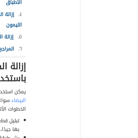
الأطباق
٤
إزالة ا
الليمون
٥
إزالة ا
٦
المراجع
إزالة ا
باستخدا
يمكن استخدام
البيضاء
سواءً 
الخطوات الآت
تبليل قطع
بها جيدًا
رش طبقة ر