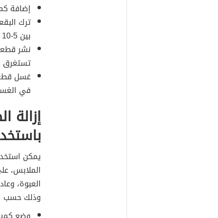
إضافة كمي
ترك البقع
بين 5-10 دقائق، ثم مسح البقعة بقطعة قماش بيضاء نظيفة.
نشر قطعة
تستغرق هذه 
غسل قطعة 
في الغسال
إزالة ا
باستخدا
يمكن استخدام
الملابس، على
العبوة، وعاد
وذلك حسب ال
وضع كمية 