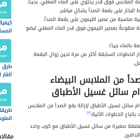
 الملابس فوق قدر يحتوي على الماء المغلي، بحيث
 البخار على بقعة الصدأ بشكلٍ مباشر.
ة مناسبة من عصير الليمون على بقعة الصدأ.
كيفية
ة منقوعةً بعصير الليمون فوق قدر الماء المغلي لبضع
المست
 بالماء جيدًا.
ر الخطوات السابقة أكثر من مرة لحين زوال البقعة
ل.
طرق ا
الغار 
لصدأ من الملابس البيضاء
ام سائل غسيل الأطباق
م سائل غسيل الأطباق لإزالة بقع الصدأ من الملابس
طريقة 
 باتباع الخطوات الآتية:
[٣]
الملو
ملعقة صغيرة من سائل غسيل الأطباق مع كوب واحد
الملا
الدافئ.
مقالا