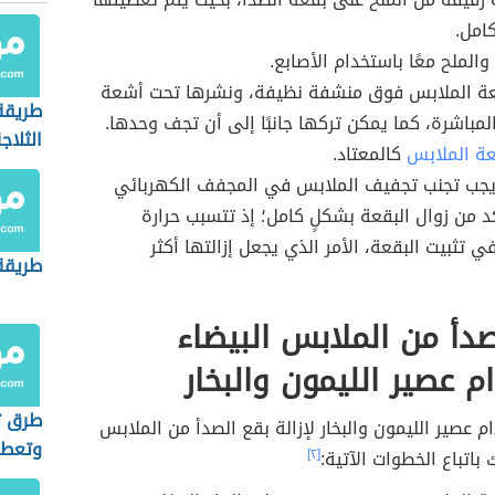
كامل.
والملح معًا باستخدام الأصابع.
 الملابس فوق منشفة نظيفة، ونشرها تحت أشعة
طريقة
باشرة، كما يمكن تركها جانبًا إلى أن تجف وحدها.
الثلاج
 الملابس
كالمعتاد.
جب تجنب تجفيف الملابس في المجفف الكهربائي
كد من زوال البقعة بشكلٍ كامل؛ إذ تتسبب حرارة
 تثبيت البقعة، الأمر الذي يجعل إزالتها أكثر
طريقة 
لصدأ من الملابس البيضاء
م عصير الليمون والبخار
طرق ت
 عصير الليمون والبخار لإزالة بقع الصدأ من الملابس
وتعطي
 باتباع الخطوات الآتية:
[٢]