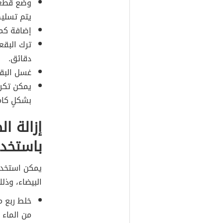
وضع قطعة
يتم تسليط
إضافة كمي
ترك البقع
دقائق.
غسل البقعة
يمكن تكرا
بشكلٍ كام
إزالة ا
باستخد
يمكن استخدا
البيضاء، وذلك
خلط ربع 
من الماء 