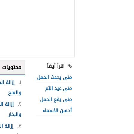
اقرأ أيضاً
محتويات
متى يحدث الحمل
١
إزالة ا
متى عيد الأم
والملح
متى يقع الحمل
٢
إزالة ا
أحسن الأسماء
والبخار
٣
إزالة 