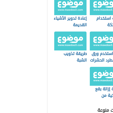
 استخدام
إعادة تدوير الأشياء
كة
القديمة
ستخدم ورق
طريقة تذويب
لطرد الحشرات
الشبة
إزالة بقع
خية من
بس
ت منوعة