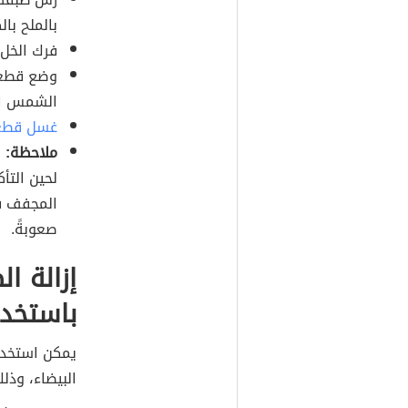
بالملح بال
فرك الخل 
وضع قطعة
الشمس الم
غسل قطعة
ملاحظة:
ي
لحين التأ
المجفف في
صعوبةً.
إزالة ا
باستخدا
يمكن استخدام
البيضاء، وذلك