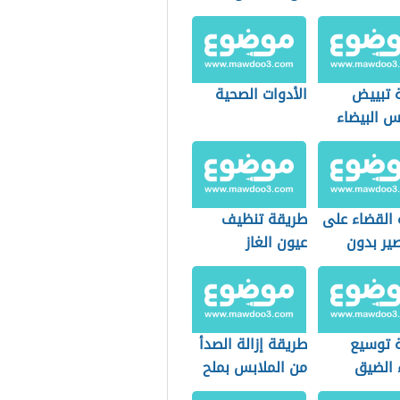
 تبييض
الأدوات الصحية
س البيضاء
لليمون
 القضاء على
طريقة تنظيف
صير بدون
عيون الغاز
ت
 توسيع
طريقة إزالة الصدأ
 الضيق
من الملابس بملح
الليمون