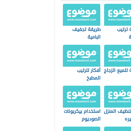
 ترتيب
طريقة تجفيف
ة
البامية
تلميع الزجاج
أفكار لترتيب
المطبخ
نظيف المنزل
استخدام بيكربونات
ره
الصوديوم