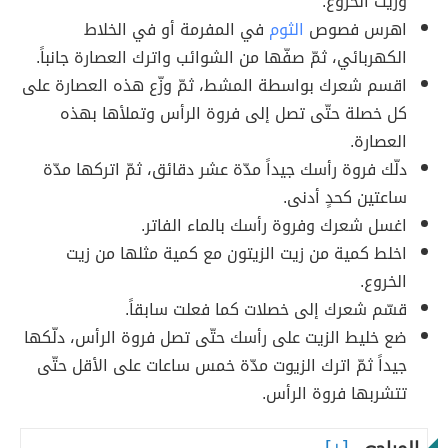
وزيت الخروع.
اهرس فصوص
الثوم
في المفرمة أو في الخلاط
الكهربائي، ثمّ صفّها من الشوائب واترك العصارة جانباً.
اقسم شعرك بواسطة المشط، ثمّ وزّع هذه العصارة على
كل خصلة حتّى تصل إلى فروة الرأس وتملأها بهذه
العصارة.
دلّك فروة رأسك جيداً مدّة عشر دقائق، ثمّ اتركها مدّة
ساعتين كحدٍ أدنى.
اغسل شعرك وفروة رأسك بالماء الفاتر.
اخلط كمية من زيت الزيتون مع كمية مثلها من زيت
الخروع.
قسّم شعرك إلى خصلات كما فعلت سابقاً.
ضع خليط الزيت على رأسك حتّى تصل فروة الرأس، دلّكها
جيداً ثمّ اترك الزيوت مدّة خمس ساعات على الأقل حتّى
تتشربها فروة الرأس.