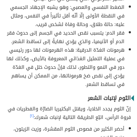
الضغط النفسي والعصبي: وهو يشبه الإجهاد الجسمي
في النقطة الأولى إلّا أنّه أقل تأثيراً في النفس، ومثال
عليه: حالة طلاق، وحالة وفاة لشخص قريب.
فقر الدم: يتسبب نقص الحديد في الجسم إلى حدوث فقر
الدم أو الأنيميا، والذي يؤدي نهايةً إلى تساقط الشعر.
هرمونات الغدّة الدرقية: هذه الهرمونات لها دور رئيسي
في عملية التمثيل الغذائي المعروفة بالأيض، وكذلك لها
دور في النمو والتطور، لذلك فإنّ حدوث خلل في الغدّة
يؤدي إلى نقص ضخ هرموناتها، من الممكن أن يساهم
في تساقط الشعر.
الثوم لإنبات الشعر
إنّ الثوم يجدد الخلايا، ويقتل البكتيريا الضارّة والفطريات في
فروة الرأس، اتبّع الطريقة التالية لإنبات شعرك:
[٢]
أحضر الكثير من فصوص الثوم المقشرة، وزيت الزيتون،