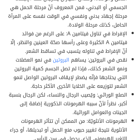
الجسمي أو البدني، فمن المعروف أنّ مرحلة الحمل هي
مرحلة إجهاد بدني ونفسي في الوقت نفسه على المرأة
الحامل، كذلك مرحلة الولادة.
الإفراط في تناول فيتامين A: على الرغم من فوائد
فيتامين A الكثيرة وعلى رأسها صحّة العينين والنظر، إلّا
أنّ الإفراط في تناوله يتسبب في تساقط الشعر.
نقص في البروتين: يساهم
البروتين
في نمو العضلات
ونمو الشعر كذلك، فإذا لم تصل الجسم كمية البروتين
التي يحتاجها فإنّه يضطر لإيقاف البروتين الواصل لنمو
الشعر لتوزيعه على الخلايا الأخرى الأكثر حاجة.
الصلع الوراثي: ويُصيب الرجال والنساء، لكن الرجال بنسبة
أكبر، نظراً لأنّ سببه الهرمونات الذكورية إضافة إلى
الجينات والعوامل الوراثية.
الهرمونات الأنثويّة: من الممكن أن تتأثر الهرمونات
الأنثوية نتيجة تغيير حبوب منع الحمل أو تبديلها، أو جراء
التغير الهرموني الذي يحصل في سن اليأس.