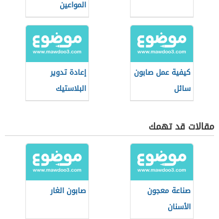
المواعين
كيفية عمل صابون
إعادة تدوير
سائل
البلاستيك
مقالات قد تهمك
صناعة معجون
صابون الغار
الأسنان