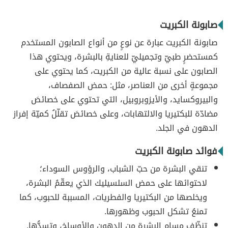
صابونة الكبريت
صابونة الكبريت عبارة عن نوعٍ من أنواع الصابون المستخدم
كمستحضرٍ طبيّ وتجميليّ للعنايةِ بالبشرة، ويحتوي هذا
الصابون على نسبة عالية من الكبريت، كما يحتوي على
مجموعةٍ أخرى من العناصر، مثل: حمض الصفصاف،
والبيروكسايد، والأيزوبروبيل، التي تحتوي على خصائصَ
مضادّة للبكتيريا والالتهابات، وعلى خصائصَ تقلّلُ كميّة إفراز
الدهون في الجلد.
فوائد صابونة الكبريت
تنقي البشرة من حبّ الشباب، والرؤوس السوداء؛
لاحتوائها على حمض السلسيليك الذي يعقّمُ البشرة،
ويخلصها من البكتيريا والفطريات، المسببة للحبوب، كما
تمنعُ تشكل الحبوب وظهورها.
تنظّف مسام البشرة من الدهون والأوساخ، وتسدُّها.