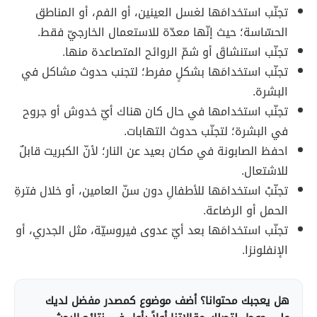
تجنّب استخدامَها لغسل العينين، أو الفم، أو المناطق
الحسّاسة؛ حيث إنّها معدّة للاستعمال الخارجيّ فقط.
تجنّب استنشاقَ أو شمّ الروائح المتصاعدة منها.
تجنّب استخدامَها بشكلٍ مفرط؛ لتجنب حدوث مشاكل في
البشرة.
تجنّب استخدامها في حال كان هناك أيّ خدوش أو جروح
في البشرة؛ لتجنّب حدوث التهابات.
احفظ الصابونة في مكان بعيد عن النار؛ لأنّ الكبريت قابلٌ
للاشتعال.
تجنّبْ استخدامَها للأطفالِ دون سنّ العامين، أو خلال فترةِ
الحمل أو الرضاعة.
تجنّب استخدامَها بعد أيّ عدوى فيروسيّة، مثل الجدري، أو
الإنفلونزا.
هل يعجبك محتوانا؟ أضف موضوع كمصدر مفضل لديك