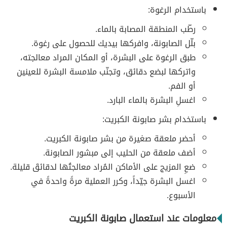
باستخدام الرغوة:
رطّب المنطقة المصابة بالماء.
بلّل الصابونة، وافركها بيديك للحصول على رغوة.
طبق الرغوة على البشرة، أو المكان المراد معالجته،
واتركها لبضع دقائق، وتجنّب ملامسة البشرة للعينين
أو الفم.
اغسلِ البشرة بالماء البارد.
باستخدام بشر صابونة الكبريت:
أحضر ملعقة صغيرة من بشر صابونة الكبريت.
أضف ملعقة من الحليب إلى مبشور الصابونة.
ضعِ المزيج على الأماكن المُراد معالجتُها لدقائقَ قليلة.
اغسل البشرة جيّداً، وكرر العملية مرةً واحدةً في
الأسبوع.
معلومات عند استعمال صابونة الكبريت