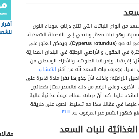
سعد
أضرار 
لسعد من أنواع النباتات التي تنتج درناتٍ سوداء اللون
للشعر
مميزة، وهو نبات معمّر وينتمي إلى الفصيلة السّعدية،
يّ له هو (
Cyperus rotundus
)، ويمكن العثور على
ثرةٍ في الحقول والأراضي الرطبّة في البلدان المداريّة
ل: إفريقيا، وإفريقيا الجنوبيّة، والأجزاء الوسطى من
ب آسيا، ويُعرف نبات السعد أنّه من أكثر
الأعشاب
صيل الزراعيّة؛ ولذلك لأنّ جذورها تفرز مادة قادرة على
ات الأخرى، وعلى الرغم من ذلك فالسدر يمتاز بخصائصٍ
لفائدة علينا، كما أنّ درناته تمتلك قيمةً غذائيةً عالية
عليها في مقالنا هذا مع تسليط الضوء على طريقة
نع ظهور الشعر غير المرغوب به.
[١]
[٢]
الغذائيّة لنبات السعد
مقالات