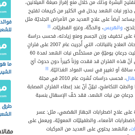
تفتيح البشرة وذلك من خلال منع إفراز صبغة الميلانين،
ور نبات السّعد يدخل في الكثير من كريمات تفتيح
يساعد أيضاً على علاج العديد من الأمراض الجلديّة مثل
فوائد 
لديّ،
والهربس
، والحكّة، وغزو الفطريّات.
[١]
للشعر
 على تخفيف وزن الجسم ومنع زيادته، فحسب دراسة
تسمى أبحاث العلاج بالنباتات، التي أُجريت عام 2007 على فئرانٍ
بدينةٍ أعطيت جرعاتٍ يوميّةٍ من مستخلّص نبات السّعد لمدة 60
ّن أنّ هذه الفئران قد فقدت وزناً كبيراً دون حدوث أيّ
ما هو
ية سامّة أو تغييرٍ في نسب المواد الغذائيّة.
[١]
الشيب
هال
، فحسب دراسات نُشرت عام 2010 في مجلة
 والطبّ التكامليّ، تبيّنّ أنّ عند إعطاء الفئران المصابة
جرعاتٍ من نبات السّعد، فقد خفّ الإسهال بنسبة
طرق إ
على علاج اضطرابات الجهاز الهضمي، مثل: عسر
الشعر
ضطرابات الأمعاء، والطفيليّات المعويّة، ويعمل على
ات
، فالسّعد يحتوي على العديد من المركبات
مقالا