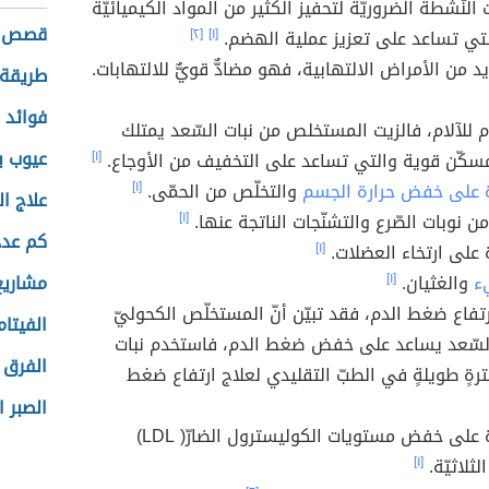
 النّشطة الضروريّة لتحفيز الكثير من المواد الكيميائيّة
قصص 
التي تساعد على تعزيز عملية الهضم.
[١]
[٢]
د من الأمراض الالتهابية، فهو مضادٌّ قويٌّ للالتهابات.
طريقة 
فوائد 
 للآلام، فالزيت المستخلص من نبات السّعد يمتلك
عيوب ب
كّن قوية والتي تساعد على التخفيف من الأوجاع.
[١]
 على خفض حرارة الجسم
والتخلّص من الحمّى.
[١]
علاج ال
ن نوبات الصّرع والتشنّجات الناتجة عنها.
[١]
كم عدد
على ارتخاء العضلات.
[١]
ء
والغثيان.
[١]
مشاريع
ارتفاع ضغط الدم، فقد تبيّن أنّ المستخلّص الكحوليّ
الفيتام
السّعد يساعد على خفض ضغط الدم، فاستخدم نبات
الفرق 
رةٍ طويلةٍ في الطبّ التقليدي لعلاج ارتفاع ضغط
الصبر ا
المساعدة على خفض مستويات الكوليسترول الضارّ( LDL)
ثلاثيّة.
[١]