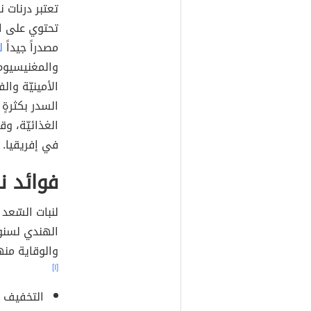
تعتبر درنات 
تحتوي على ال
مصدراً جيداً
ل
والمغنيسيوم 
الأمينيّة وال
السدر بكثرةٍ
الغذائيّة، و
في إفريقيا.
فوائد ن
لنبات السّعد
الهندي لسنوا
والوقاية منه
[١]
التخفيف م