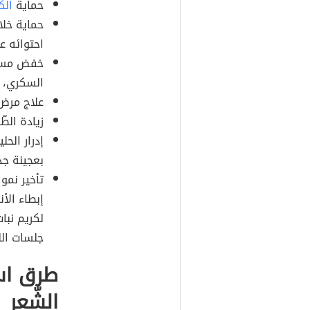
حماية
الك
حماية خلاي
احتوائه ع
خفض مستوي
السكري، 
علاج مرض 
زيادة الطّ
إدرار الح
بعجينة جذ
تأخير نمو
إبطاء الأ
لكريم نبا
جلسات اللي
طرق است
الشّعر