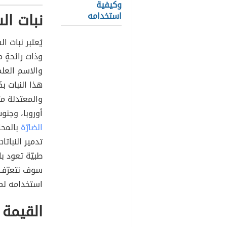
وكيفية
نبات ال
استخدامه
يُعتبر نبات ا
وذات رائحةٍ 
والاسم العلم
هذا النبات بك
والمعتدلة مث
أوروبا، وجنو
الضارّة
بالمحا
تدمير النبات
طبيّة تعود با
سوف نتعرّف 
استخدامه لم
القيمة 