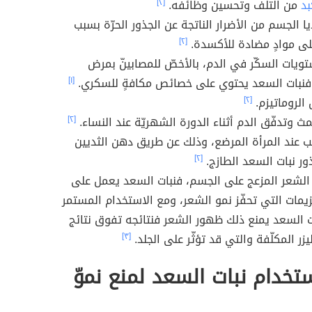
بد
من التلف وتحسين وظائفه.
[٢]
ا الجسم من الأضرار الناتجة عن الجذور الحرّة بسبب
لى موادٍ مضادة للأكسدة.
[٢]
ات السكّر في الدم، بالأخصّ للمصابينّ بمرض
فنبات السعد يحتوي على خصائص مكافةٍ للسكري.
[١]
الروماتيزم.
[٢]
مث وتدفّق الدم أثناء الدورة الشهريّة عند النساء.
[٢]
ليب عند المرأة المرضع، وذلك عن طريق دهن الثديين
ور نبات السعد الطازج.
[٢]
 الشعر المزعج على الجسم، فنبات السعد يعمل على
نزيمات التي تحفّز نمو الشعر، ومع الاستخدام المستمر
ت السعد يمنع ذلك ظهور الشعر فنتائجه تفوق نتائج
زر المكلّفة والتي قد تؤثّر على الجلد.
[٣]
خدام نبات السعد لمنع نموّ