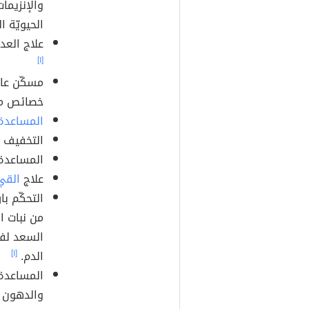
والإنزيمات
الحيويّة 
علاج العدي
[١]
مسكّن عام
خصائص مس
المساعدة
التخفيف م
المساعدة 
علاج
القي
التحكّم ب
من نبات 
السعد لفت
الدم.
[١]
والدهون ال