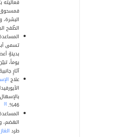
فعاليته ب
فمسحوق جذ
البشرة، و
الطّفح الج
المساعدة
يوماً، تبي
آثارٍ جانب
علاج
الإس
الأيورفيدا
بالإسهال 
[١]
46%.
المساعدة 
الهضم، وا
طرد
الغاز