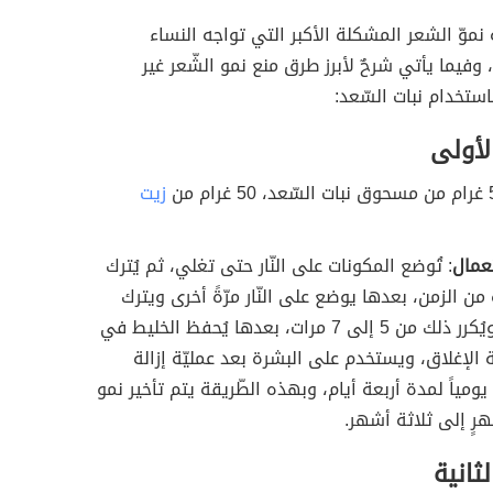
نموّ الشعر المشكلة الأكبر التي تواجه النساء
، وفيما يأتي شرحٌ لأبرز طرق منع نمو الشّعر غير
استخدام نبات السّعد:
لأولى
زيت
عمال
: تُوضع المكونات على النّار حتى تغلي، ثم يُترك
 من الزمن، بعدها يوضع على النّار مرّةً أخرى ويترك
حتى يغلي، ويُكرر ذلك من 5 إلى 7 مرات، بعدها يُحفظ الخليط في
 الإغلاق، ويستخدم على البشرة بعد عمليّة إزالة
يومياً لمدة أربعة أيام، وبهذه الطّريقة يتم تأخير نمو
رٍ إلى ثلاثة أشهر.
لثانية