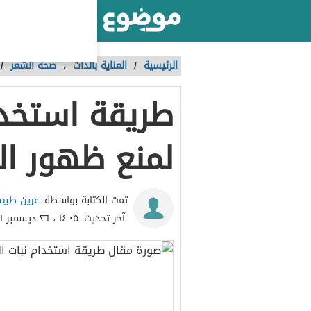
أكبر موقع عربي بالعالم
الرئيسية
/
العناية بالذات
،
صحة الشعر
/
طريقة استخدا
لمنع ظهور ال
عرين طبي
تمت الكتابة بواسطة:
آخر تحديث:
١٤:٠٥ ، ٢٦ ديسمبر ٢٠٢١