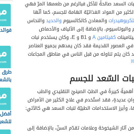
نبات السعد صالحةً للأكل فبالرغم من طعمها المرّ فهي
كثير من المواد الغذائيّة الهامة للجسم، كما أنّها
لكربوهيدرات
والمعادن كالكالسيوم
والحديد
والنحاس
والبوتاسيوم، بالإضافة إلى الألياف والأحماض
فوائد 
فيتامينات
كفيتامين A
و B1 و E، وكان يستخدم نبات
 في العصور القديمة فقد كان يمدهم بجميع العناصر
قد كان يتم تناوله من قبل الناس في مناطق المجاعات
[١]
طرق ا
بات السّعد للجسم
بالشع
 أهميةً كبيرةً في الطبّ الصينيّ التقليدي والطب
تٍ عديدةٍ، فقد استُخدم في علاج الكثير من الأمراض
ا، وأبرز الاستخدامات الطبيّة لنبات السعد هي كالآتي:
أفضل 
للشعر
ن آثار الشيخوخة وعلامات تقدّم السنّ، بالإضافة إلى