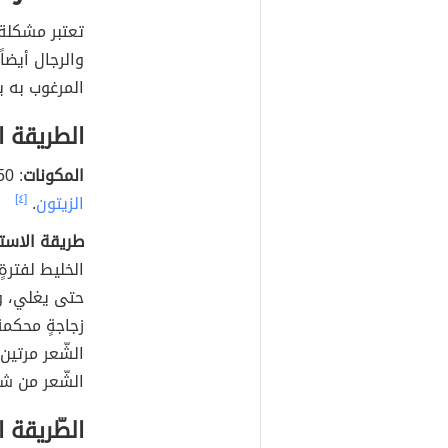
تعتبر مشكلة 
والرجال أيضاً
المرغوب به ب
الطريقة ا
المكونات
: 50 غرام من مسحوق نبات السّعد، 50 غرام من
الزيتون
.
[٤]
طريقة الاست
الخليط لفترةٍ
زجاجةٍ محكمة
الشّعر مرتين 
الشّعر من شه
الطّريقة ا