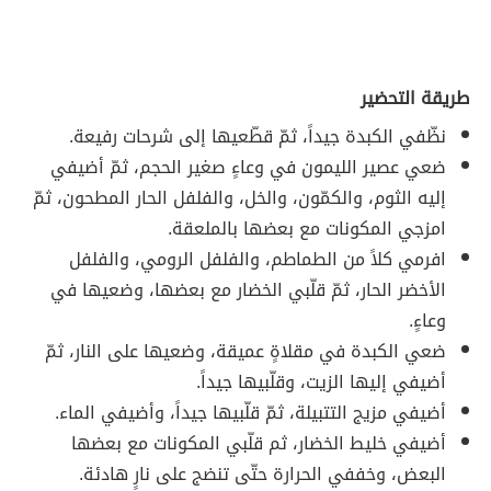
طريقة التحضير
نظّفي الكبدة جيداً، ثمّ قطّعيها إلى شرحات رفيعة.
ضعي عصير الليمون في وعاءٍ صغير الحجم، ثمّ أضيفي
إليه الثوم، والكمّون، والخل، والفلفل الحار المطحون، ثمّ
امزجي المكونات مع بعضها بالملعقة.
افرمي كلاً من الطماطم، والفلفل الرومي، والفلفل
الأخضر الحار، ثمّ قلّبي الخضار مع بعضها، وضعيها في
وعاءٍ.
ضعي الكبدة في مقلاةٍ عميقة، وضعيها على النار، ثمّ
أضيفي إليها الزيت، وقلّبيها جيداً.
أضيفي مزيج التتبيلة، ثمّ قلّبيها جيداً، وأضيفي الماء.
أضيفي خليط الخضار، ثم قلّبي المكونات مع بعضها
البعض، وخففي الحرارة حتّى تنضج على نارٍ هادئة.