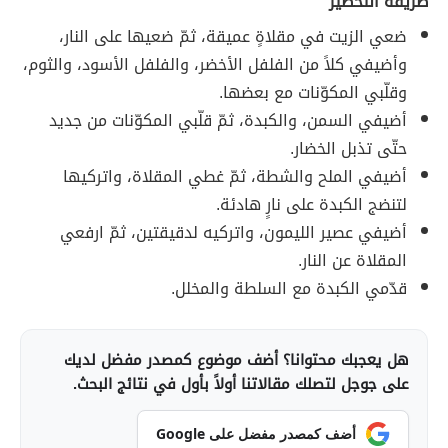
طريقة التحضير
ضعي الزيت في مقلاةٍ عميقة، ثمّ ضعيها على النار،
وأضيفي كلاً من الفلفل الأخضر، والفلفل الأسود، والثوم،
وقلّبي المكوّنات مع بعضها.
أضيفي السمن، والكبدة، ثمّ قلّبي المكوّنات من جديد
حتّى تذبل الخضار.
أضيفي الملح والشطة، ثمّ غطي المقلاة، واتركيها
لتنضج الكبدة على نارٍ هادئة.
أضيفي عصير الليمون، واتركيه لدقيقتين، ثمّ ارفعي
المقلاة عن النار.
قدّمي الكبدة مع السلطة والمخلل.
هل يعجبك محتوانا؟ أضف موضوع كمصدر مفضل لديك
على جوجل لتصلك مقالاتنا أولاً بأول في نتائج البحث.
أضف كمصدر مفضل على Google