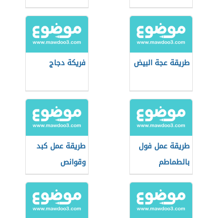
طريقة عجة البيض
فريكة دجاج
طريقة عمل فول
طريقة عمل كبد
بالطماطم
وقوانص