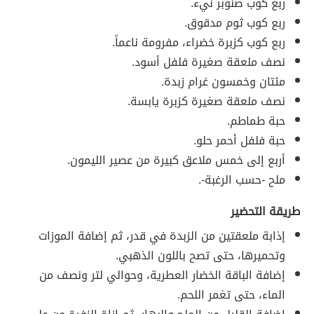
ربع كوب صنوبر نيء.
ربع كوب ثوم مدقوق.
ربع كوب كزبرة خضراء، مفرومة ناعماً.
نصف ملعقة صغيرة فلفل أسود.
مئتان وخمسون غرام زبدة.
نصف ملعقة صغيرة كزبرة يابسة.
حبة طماطم.
حبة فلفل أحمر حلو.
أربع إلى خمس ملاعق كبيرة من عصير الليمون.
ملح -حسب الرغبة-.
طريقة التحضير
إذابة ملعقتين من الزبدة في قدر، ثم إضافة الموزات
وتحميرها، حتى تصح باللون الذهبي.
إضافة الباقة الخضار العطرية، وحوالي لتر ونصف من
الماء، حتى تغمر اللحم.