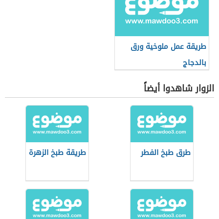
طريقة عمل ملوخية ورق
بالدجاج
الزوار شاهدوا أيضاً
طرق طبخ الفطر
طريقة طبخ الزهرة