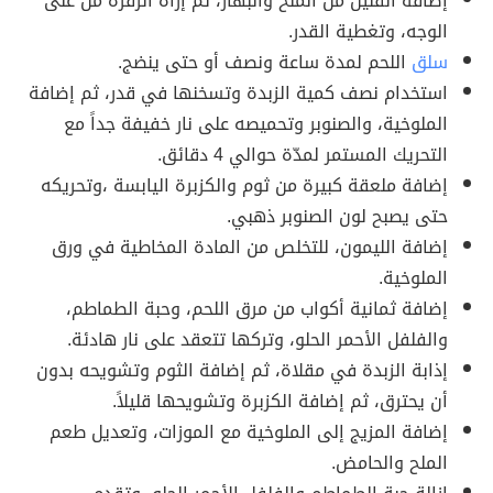
إضافة القليل من الملح والبهار، ثم إزاة الزفرة من على
الوجه، وتغطية القدر.
سلق
اللحم لمدة ساعة ونصف أو حتى ينضج.
استخدام نصف كمية الزبدة وتسخنها في قدر، ثم إضافة
الملوخية، والصنوبر وتحميصه على نار خفيفة جداً مع
التحريك المستمر لمدّة حوالي 4 دقائق.
إضافة ملعقة كبيرة من ثوم والكزبرة اليابسة ،وتحريكه
حتى يصبح لون الصنوبر ذهبي.
إضافة الليمون، للتخلص من المادة المخاطية في ورق
الملوخية.
إضافة ثمانية أكواب من مرق اللحم، وحبة الطماطم،
والفلفل الأحمر الحلو، وتركها تتعقد على نار هادئة.
إذابة الزبدة في مقلاة، ثم إضافة الثوم وتشويحه بدون
أن يحترق، ثم إضافة الكزبرة وتشويحها قليلاً.
إضافة المزيج إلى الملوخية مع الموزات، وتعديل طعم
الملح والحامض.