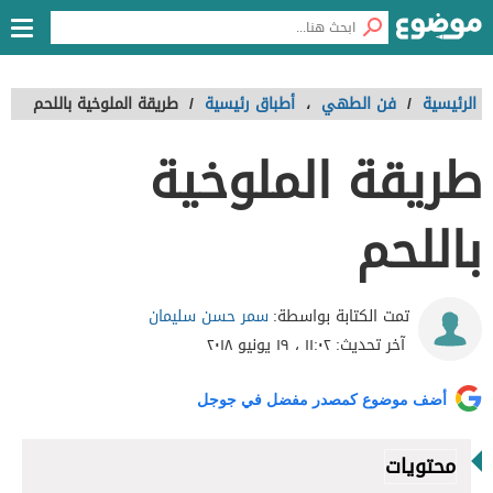
الرئيسية
/
فن الطهي
،
أطباق رئيسية
/
طريقة الملوخية باللحم
طريقة الملوخية
باللحم
سمر حسن سليمان
تمت الكتابة بواسطة:
آخر تحديث:
١١:٠٢ ، ١٩ يونيو ٢٠١٨
أضف موضوع كمصدر مفضل في جوجل
محتويات