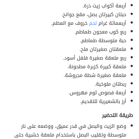
أربعة أكواب زيت ذرة.
حبتان كبيرتان بصل، مقع جوانح.
أربعمائة غرام
لحم
خروف مع العظم.
ربع كوب معجون طماطم.
حبة متوسطة طماطم.
ملعقتان صغيرتان ملح.
ربع ملعقة صغيرة فلفل أسود.
ملعقة كبيرة كزبرة مطحونة.
ملعقة صغيرة شطة مجروشة.
ربطتان ملوخية.
أربعة فصوص ثوم مهروس.
أرز بالشعيرية للتقديم.
طريقة التحضير
وضع الزيت والبصل في قدر عميق، ووضعه على نار
متوسطة وتقليب البصل باستخدام ملعقة خشبية حتى